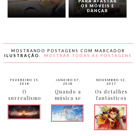
PARA AFASTAR
OS MÓVEIS E
DANÇAR
MOSTRANDO POSTAGENS COM MARCADOR
ILUSTRAÇÃO
.
MOSTRAR TODAS AS POSTAGENS
FEVEREIRO 15,
JANEIRO 07,
NOVEMBRO 12,
2018
2018
2017
O
Quando a
Os detalhes
surrealismo
música se
fantásticos
místico e
transforma
nas obras
fantástico
r em
de Nashi
nas obras
inspiração
de Peter
Mohrbacher