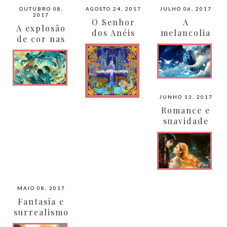
OUTUBRO 08,
AGOSTO 24, 2017
JULHO 06, 2017
2017
O Senhor
A
A explosão
dos Anéis
melancolia
de cor nas
em vitrais
serena dos
obras de
trabalhos
Kuri Huang
de Niken
Anindita
JUNHO 13, 2017
Romance e
suavidade
nas obras
de Phoenix
Lu
MAIO 08, 2017
Fantasia e
surrealismo
s nas obras