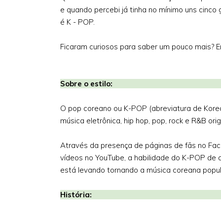
e quando percebi já tinha no mínimo uns cinco 
é K - POP.
Ficaram curiosos para saber um pouco mais? E
Sobre o
O pop coreano ou K-POP (abreviatura de Korea
música eletrônica, hip hop, pop, rock e R&B orig
Através da presença de páginas de fãs no Faceb
vídeos no YouTube, a habilidade do K-POP de al
está levando tornando a música coreana popul
Hist