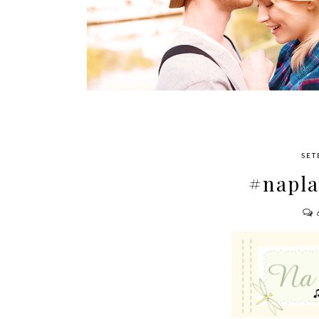
AMOR
SET
#napla