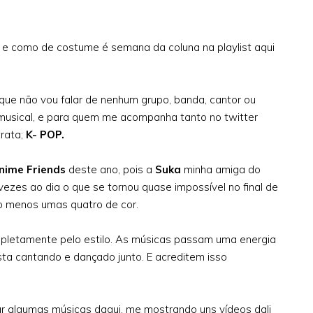
 e como de costume é semana da coluna na playlist aqui
 que não vou falar de nenhum grupo, banda, cantor ou
lo musical, e para quem me acompanha tanto no twitter
trata;
K- POP.
nime Friends
deste ano, pois a
Suka
minha amiga do
zes ao dia o que se tornou quase impossível no final de
o menos umas quatro de cor.
pletamente pelo estilo. As músicas passam uma energia
a cantando e dançado junto. E acreditem isso
 algumas músicas daqui, me mostrando uns vídeos dali