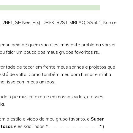
as Famosos:
ng, 2NE1, SHINee, F(x), DBSK, B2ST, MBLAQ, SS501, Kara e
enor ideia de quem são eles, mas este problema vai ser
ou falar um pouco dos meus grupos favoritos rs...
vontade de tocar em frente meus sonhos e projetos que
 está de volta. Como também meu bom humor e minha
ilhar isso com meus amigos.
poder que música exerce em nossas vidas, e esses
ia.
om o estilo o vídeo do meu grupo favorito, o
Super
ntosos
eles são lindos *______________________* (