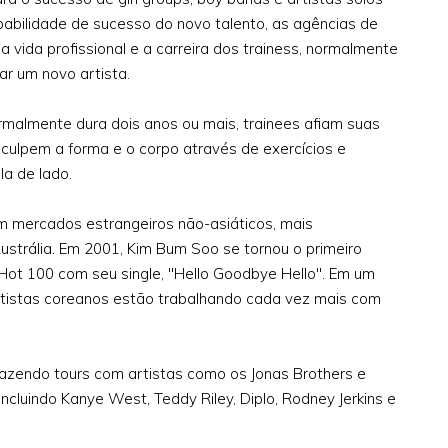
obabilidade de sucesso do novo talento, as agências de
 vida profissional e a carreira dos trainess, normalmente
ar um novo artista.
rmalmente dura dois anos ou mais, trainees afiam suas
sculpem a forma e o corpo através de exercícios e
a de lado.
m mercados estrangeiros não-asiáticos, mais
strália. Em 2001, Kim Bum Soo se tornou o primeiro
 Hot 100 com seu single, "Hello Goodbye Hello". Em um
artistas coreanos estão trabalhando cada vez mais com
fazendo tours com artistas como os Jonas Brothers e
luindo Kanye West, Teddy Riley, Diplo, Rodney Jerkins e