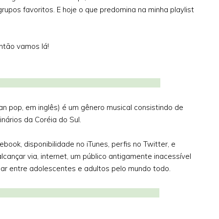
grupos favoritos. E hoje o que predomina na minha playlist
ntão vamos lá!
 estilo:
n pop, em inglês) é um gênero musical consistindo de
inários da Coréia do Sul.
ook, disponibilidade no iTunes, perfis no Twitter, e
cançar via, internet, um público antigamente inacessível
ar entre adolescentes e adultos pelo mundo todo.
ória: