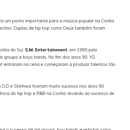
foi um ponto importante para a música popular na Coréia
 techno. Duplas de hip hop como Deux também foram
réia do Sul,
S.M. Entertainment
, em 1995 pelo
ls groups e boys bands. No fim dos anos 90, YG
t entraram na cena e começaram a produzir talentos tão
, G.O.D e Shinhwa tiveram muito sucesso nos anos 90.
cia do hip hop e R&B na Coréia, levando ao sucesso de
ra o sucesso de girl groups, boy bands e artistas solos