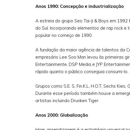
Anos 1990: Concepção e industrialização
A estreia do grupo Seo Tai-Ji & Boys em 1992 
do Sul. Incorporando elementos de rap rock e
popular no começo de 1990.
A fundação da maior agência de talentos da Co
empresário Lee Soo Man levou às primeiras gir
Entertainmente, DSP Media e JYP Entertainmen
rápido quanto o público conseguia consumi-lo.
Grupos como S.E. S, Fin.K.L, H.O.T, Sechs Kies
Durante esse período também houve a emergên
artistas incluindo Drunken Tiger.
Anos 2000: Globalização
Hoje, aprendizagem é a estratégia universal pa