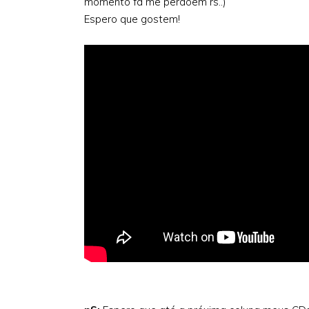
momento fã me perdoem rs..)
Espero que gostem!