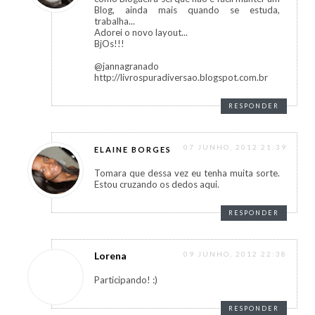
Blog, ainda mais quando se estuda,
trabalha...
Adorei o novo layout...
BjOs!!!
@jannagranado
http://livrospuradiversao.blogspot.com.br
RESPONDER
07 JUNHO, 2012 21:39
ELAINE BORGES
Tomara que dessa vez eu tenha muita sorte.
Estou cruzando os dedos aqui.
RESPONDER
Lorena
09 JUNHO, 2012 22:38
Participando! :)
RESPONDER