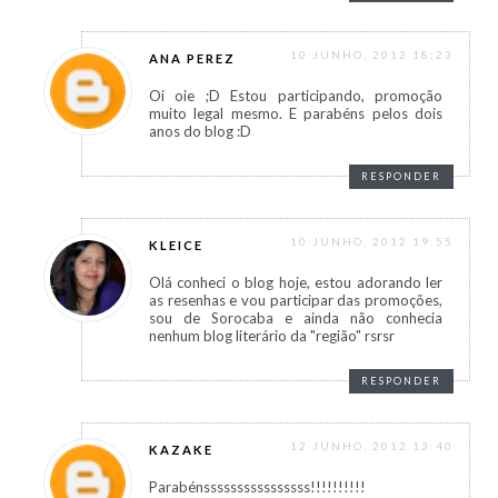
10 JUNHO, 2012 18:23
ANA PEREZ
Oi oie ;D Estou participando, promoção
muito legal mesmo. E parabéns pelos dois
anos do blog :D
RESPONDER
10 JUNHO, 2012 19:55
KLEICE
Olá conheci o blog hoje, estou adorando ler
as resenhas e vou participar das promoções,
sou de Sorocaba e ainda não conhecia
nenhum blog literário da "região" rsrsr
RESPONDER
12 JUNHO, 2012 13:40
KAZAKE
Parabénssssssssssssssss!!!!!!!!!!