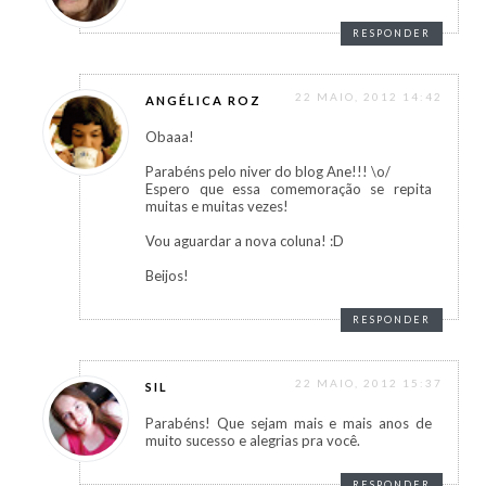
RESPONDER
22 MAIO, 2012 14:42
ANGÉLICA ROZ
Obaaa!
Parabéns pelo niver do blog Ane!!! \o/
Espero que essa comemoração se repita
muitas e muitas vezes!
Vou aguardar a nova coluna! :D
Beijos!
RESPONDER
22 MAIO, 2012 15:37
SIL
Parabéns! Que sejam mais e mais anos de
muito sucesso e alegrias pra você.
RESPONDER