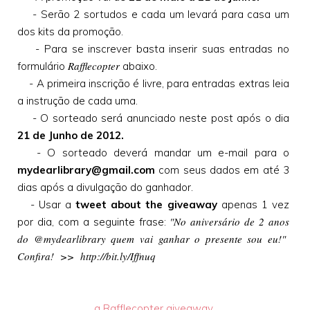
- Serão 2 sortudos e cada um levará para casa um
dos kits da promoção.
- Para se inscrever basta inserir suas entradas no
Rafflecopter
formulário
abaixo.
- A primeira inscrição é livre, para entradas extras leia
a instrução de cada uma.
- O sorteado será anunciado neste post após o dia
21 de Junho de 2012.
- O sorteado deverá mandar um e-mail para o
mydearlibrary@gmail.com
com seus dados em até 3
dias após a divulgação do ganhador.
- Usar a
tweet
about the giveaway
apenas 1 vez
"No aniversário de 2 anos
por dia, com a seguinte frase:
do @mydearlibrary quem vai ganhar o presente sou eu!"
Confira! >> http://bit.ly/Iffnuq
a Rafflecopter giveaway