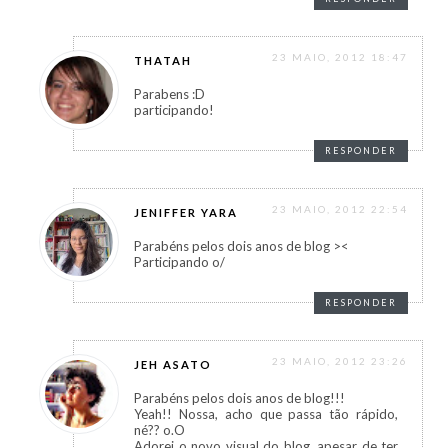
23 MAIO, 2012 18:47
THATAH
Parabens :D
participando!
RESPONDER
23 MAIO, 2012 22:54
JENIFFER YARA
Parabéns pelos dois anos de blog ><
Participando o/
RESPONDER
23 MAIO, 2012 23:26
JEH ASATO
Parabéns pelos dois anos de blog!!!
Yeah!! Nossa, acho que passa tão rápido,
né?? o.O
Adorei o novo visual do blog, apesar de ter