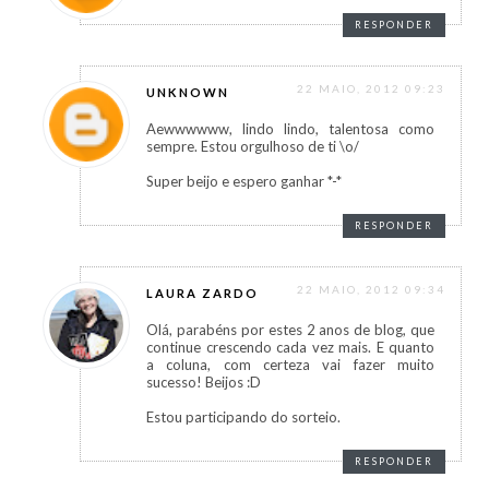
RESPONDER
22 MAIO, 2012 09:23
UNKNOWN
Aewwwwww, lindo lindo, talentosa como
sempre. Estou orgulhoso de ti \o/
Super beijo e espero ganhar *-*
RESPONDER
22 MAIO, 2012 09:34
LAURA ZARDO
Olá, parabéns por estes 2 anos de blog, que
continue crescendo cada vez mais. E quanto
a coluna, com certeza vai fazer muito
sucesso! Beijos :D
Estou participando do sorteio.
RESPONDER