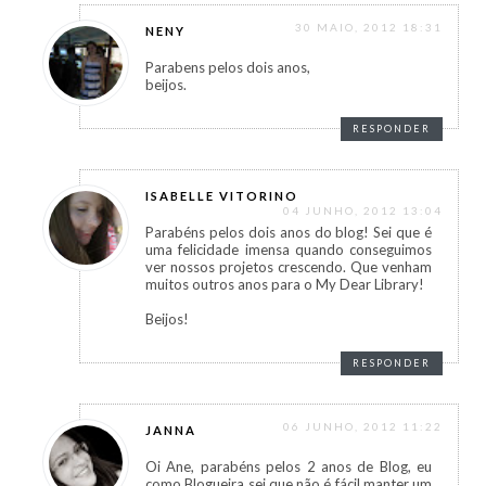
30 MAIO, 2012 18:31
NENY
Parabens pelos dois anos,
beijos.
RESPONDER
ISABELLE VITORINO
04 JUNHO, 2012 13:04
Parabéns pelos dois anos do blog! Sei que é
uma felicidade imensa quando conseguimos
ver nossos projetos crescendo. Que venham
muitos outros anos para o My Dear Library!
Beijos!
RESPONDER
06 JUNHO, 2012 11:22
JANNA
Oi Ane, parabéns pelos 2 anos de Blog, eu
como Blogueira sei que não é fácil manter um