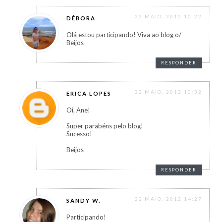
22 MAIO, 2012 10:22
DÉBORA
Olá estou participando! Viva ao blog o/
Beijos
RESPONDER
22 MAIO, 2012 10:32
ERICA LOPES
Oi, Ane!
Super parabéns pelo blog!
Sucesso!
Beijos
RESPONDER
22 MAIO, 2012 14:27
SANDY W.
Participando!