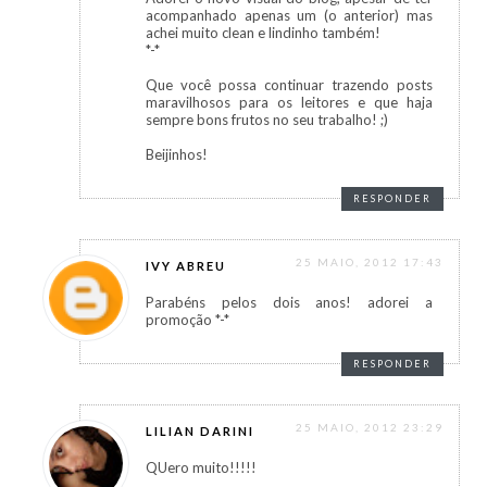
acompanhado apenas um (o anterior) mas
achei muito clean e lindinho também!
*-*
Que você possa continuar trazendo posts
maravilhosos para os leitores e que haja
sempre bons frutos no seu trabalho! ;)
Beijinhos!
RESPONDER
25 MAIO, 2012 17:43
IVY ABREU
Parabéns pelos dois anos! adorei a
promoção *-*
RESPONDER
25 MAIO, 2012 23:29
LILIAN DARINI
QUero muito!!!!!