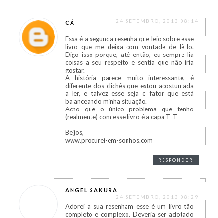
24 SETEMBRO, 2013 08:14
CÁ
Essa é a segunda resenha que leio sobre esse
livro que me deixa com vontade de lê-lo.
Digo isso porque, até então, eu sempre lia
coisas a seu respeito e sentia que não iria
gostar.
A história parece muito interessante, é
diferente dos clichês que estou acostumada
a ler, e talvez esse seja o fator que está
balanceando minha situação.
Acho que o único problema que tenho
(realmente) com esse livro é a capa T_T
Beijos,
www.procurei-em-sonhos.com
RESPONDER
ANGEL SAKURA
24 SETEMBRO, 2013 08:29
Adorei a sua resenham esse é um livro tão
completo e complexo. Deveria ser adotado