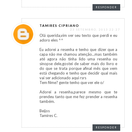
RESPONDER
TAMIRES CIPRIANO
23 SETEMBRO, 2013 22:27
Olá querida,vim ver seu texto que perdi e eu
adoro eles ^^
Eu adorei a resenha e tenho que dizer que a
capa não me chamou atenção...mas também
até agora não tinha lido uma resenha ou
sinopse dele,gostei de saber mais do livro e
do que se trata porque afinal mês que vem
está chegando e tenho que decidir qual mais
vai ser adicionado aqui rsrs
Tem filme? gente tenho que ver ele o/
Adorei a resenha,parece mesmo que te
prendeu tanto que me fez prender a resenha
também.
Beijos
Tamires C.
RESPONDER