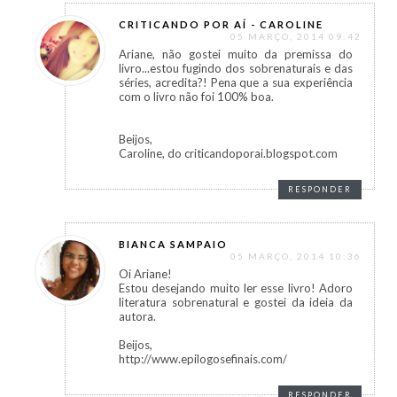
CRITICANDO POR AÍ - CAROLINE
05 MARÇO, 2014 09:42
Ariane, não gostei muito da premissa do
livro...estou fugindo dos sobrenaturais e das
séries, acredita?! Pena que a sua experiência
com o livro não foi 100% boa.
Beijos,
Caroline, do criticandoporai.blogspot.com
RESPONDER
BIANCA SAMPAIO
05 MARÇO, 2014 10:36
Oi Ariane!
Estou desejando muito ler esse livro! Adoro
literatura sobrenatural e gostei da ideia da
autora.
Beijos,
http://www.epilogosefinais.com/
RESPONDER