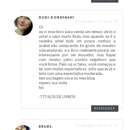
DUDI KOBAYASHI
05 MARÇO, 2014 18:59
Oi
eu vi esse livro para venda um tempo atrás e
achei a capa muito linda, mas quando eu li a
resenha achei tudo um pouco confuso e
acabei não comprando. Eu gosto de mundos
sobrenaturais, e o livro realmente parece ser
interessante por ser inovador, mas fiquei
com receios pelos pontos negativos que
você listou. Pelo oq vc falou, você começou a
ler com muitas expectativas, acho que eu já o
leria com uma expectativa moderada...
tem postagem nova no meu blog
espero sua visita
bjs
-TÍTULOS DE LIVROS
RESPONDER
05 MARÇO, 2014 19:10
BRUBS.