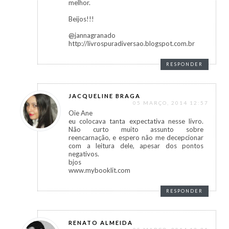
melhor.
Beijos!!!
@jannagranado
http://livrospuradiversao.blogspot.com.br
RESPONDER
JACQUELINE BRAGA
05 MARÇO, 2014 12:57
Oie Ane
eu colocava tanta expectativa nesse livro.
Não curto muito assunto sobre
reencarnação, e espero não me decepcionar
com a leitura dele, apesar dos pontos
negativos.
bjos
www.mybooklit.com
RESPONDER
RENATO ALMEIDA