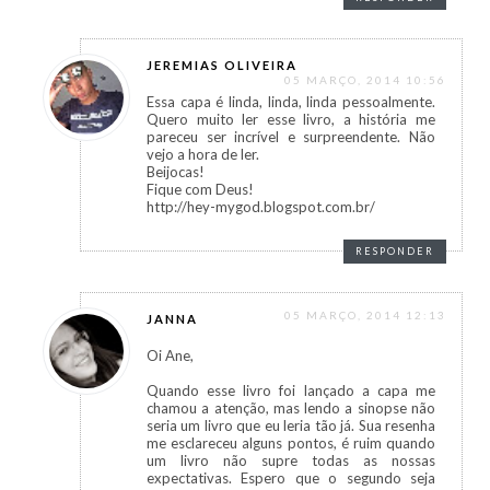
JEREMIAS OLIVEIRA
05 MARÇO, 2014 10:56
Essa capa é linda, linda, linda pessoalmente.
Quero muito ler esse livro, a história me
pareceu ser incrível e surpreendente. Não
vejo a hora de ler.
Beijocas!
Fique com Deus!
http://hey-mygod.blogspot.com.br/
RESPONDER
05 MARÇO, 2014 12:13
JANNA
Oi Ane,
Quando esse livro foi lançado a capa me
chamou a atenção, mas lendo a sinopse não
seria um livro que eu leria tão já. Sua resenha
me esclareceu alguns pontos, é ruim quando
um livro não supre todas as nossas
expectativas. Espero que o segundo seja