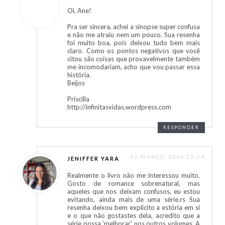
Oi, Ane!
Pra ser sincera, achei a sinopse super confusa
e não me atraiu nem um pouco. Sua resenha
foi muito boa, pois deixou tudo bem mais
claro. Como os pontos negativos que você
citou são coisas que provavelmente também
me incomodariam, acho que vou passar essa
história.
Beijos
Priscilla
http://infinitasvidas.wordpress.com
RESPONDER
05 MARÇO, 2014 22:14
JENIFFER YARA
Realmente o livro não me interessou muito.
Gosto de romance sobrenatural, mas
aqueles que nos deixam confusos, eu estou
evitando, ainda mais de uma série.rs Sua
resenha deixou bem explícito a estória em si
e o que não gostastes dela, acredito que a
série possa 'melhorar' nos outros volumes. A