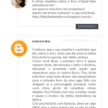
li várias resenhas sobre o livro e fiquei bem
animada em ler!
aos poucos esse livro me conquistou!
espero em breve conhecer! a capa está linda
http://felicidadeemlivros.blogspot.com.br/
RESPONDER
05 MARÇO, 2014 17:40
UNKNOWN
Confesso que a sua resenha é a primeira que
leio sobre o livro. Acho que ele está na minha
lista de livros que ler, não tenho certeza.
Como você disse, o primeiro livro é quase
sempre chato, ele introduz o leitor a história,
deixando a prometer tudo aquilo que
esperamos para os outros livros. Fico triste
pelo livro estar bem abaixo das expectativas
para o primeiro livro da uma saga. Não sou
chegada se a personagem principal, como
você citou, gosta de complicar coisas
simples, fico irritada com isso e muitas vezes
é quase o motivo da minha desistência da
leitura.
Cria uma história com fantasia, deve ser algo
difícil, mas o autor precisa ter os pés no chão