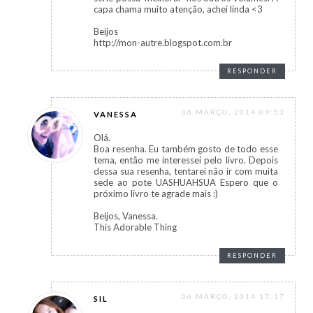
capa chama muito atenção, achei linda <3
Beijos
http://mon-autre.blogspot.com.br
RESPONDER
06 MARÇO, 2014 09:53
VANESSA
Olá.
Boa resenha. Eu também gosto de todo esse
tema, então me interessei pelo livro. Depois
dessa sua resenha, tentarei não ir com muita
sede ao pote UASHUAHSUA Espero que o
próximo livro te agrade mais :)
Beijos, Vanessa.
This Adorable Thing
RESPONDER
06 MARÇO, 2014 17:17
SIL