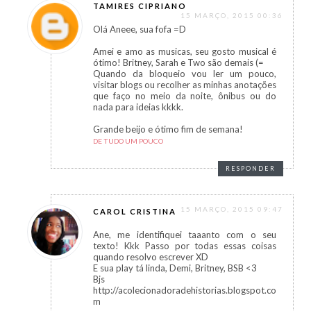
TAMIRES CIPRIANO
15 MARÇO, 2015 00:36
Olá Aneee, sua fofa =D
Amei e amo as musicas, seu gosto musical é
ótimo! Britney, Sarah e Two são demais (=
Quando da bloqueio vou ler um pouco,
visitar blogs ou recolher as minhas anotações
que faço no meio da noite, ônibus ou do
nada para ideias kkkk.
Grande beijo e ótimo fim de semana!
DE TUDO UM POUCO
RESPONDER
15 MARÇO, 2015 09:47
CAROL CRISTINA
Ane, me identifiquei taaanto com o seu
texto! Kkk Passo por todas essas coisas
quando resolvo escrever XD
E sua play tá linda, Demi, Britney, BSB <3
Bjs
http://acolecionadoradehistorias.blogspot.co
m