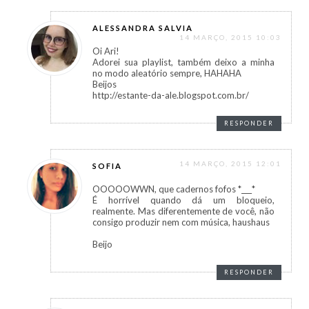
ALESSANDRA SALVIA
14 MARÇO, 2015 10:03
Oi Ari!
Adorei sua playlist, também deixo a minha
no modo aleatório sempre, HAHAHA
Beijos
http://estante-da-ale.blogspot.com.br/
RESPONDER
14 MARÇO, 2015 12:01
SOFIA
OOOOOWWN, que cadernos fofos *___*
É horrível quando dá um bloqueio,
realmente. Mas diferentemente de você, não
consigo produzir nem com música, haushaus
Beijo
RESPONDER