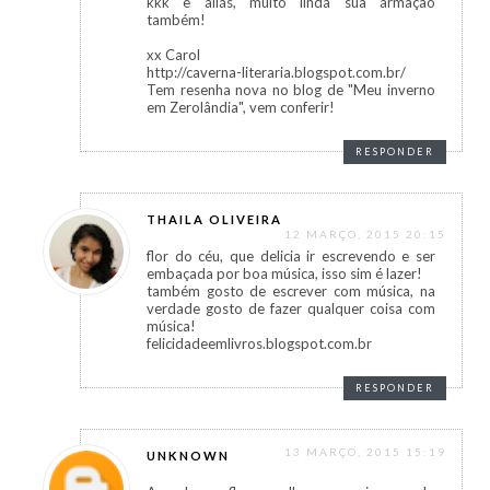
kkk e aliás, muito linda sua armação
também!
xx Carol
http://caverna-literaria.blogspot.com.br/
Tem resenha nova no blog de "Meu inverno
em Zerolândia", vem conferir!
RESPONDER
THAILA OLIVEIRA
12 MARÇO, 2015 20:15
flor do céu, que delicia ir escrevendo e ser
embaçada por boa música, isso sim é lazer!
também gosto de escrever com música, na
verdade gosto de fazer qualquer coisa com
música!
felicidadeemlivros.blogspot.com.br
RESPONDER
13 MARÇO, 2015 15:19
UNKNOWN