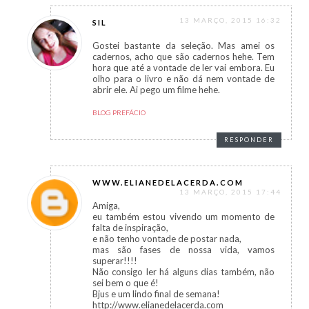
13 MARÇO, 2015 16:32
SIL
Gostei bastante da seleção. Mas amei os
cadernos, acho que são cadernos hehe. Tem
hora que até a vontade de ler vai embora. Eu
olho para o livro e não dá nem vontade de
abrir ele. Ai pego um filme hehe.
BLOG PREFÁCIO
RESPONDER
WWW.ELIANEDELACERDA.COM
13 MARÇO, 2015 17:44
Amiga,
eu também estou vivendo um momento de
falta de inspiração,
e não tenho vontade de postar nada,
mas são fases de nossa vida, vamos
superar!!!!
Não consigo ler há alguns dias também, não
sei bem o que é!
Bjus e um lindo final de semana!
http://www.elianedelacerda.com