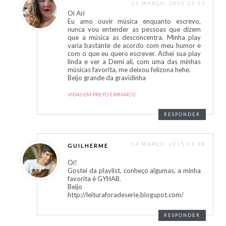
13 MARÇO, 2015 23:33
Oi Ari
Eu amo ouvir música enquanto escrevo,
nunca vou entender as pessoas que dizem
que a música as desconcentra. Minha play
varia bastante de acordo com meu humor e
com o que eu quero escrever. Achei sua play
linda e ver a Demi ali, com uma das minhas
músicas favorita, me deixou felizona hehe.
Beijo grande da gravidinha
VIDAS EM PRETO E BRANCO
RESPONDER
14 MARÇO, 2015 01:08
GUILHERME
Oi!
Gostei da playlist, conheço algumas, a minha
favorita é GYHAB.
Beijo
http://leituraforadeserie.blogspot.com/
RESPONDER