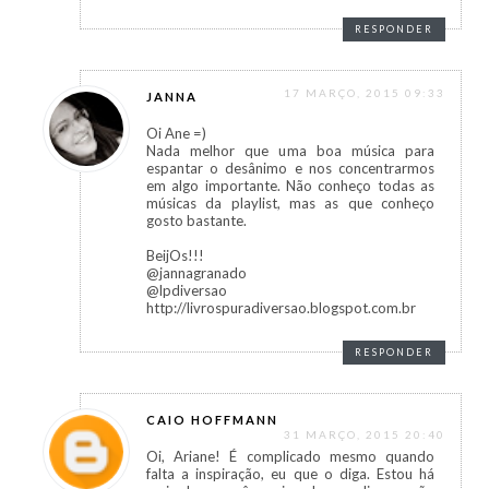
RESPONDER
17 MARÇO, 2015 09:33
JANNA
Oi Ane =)
Nada melhor que uma boa música para
espantar o desânimo e nos concentrarmos
em algo importante. Não conheço todas as
músicas da playlist, mas as que conheço
gosto bastante.
BeijOs!!!
@jannagranado
@lpdiversao
http://livrospuradiversao.blogspot.com.br
RESPONDER
CAIO HOFFMANN
31 MARÇO, 2015 20:40
Oi, Ariane! É complicado mesmo quando
falta a inspiração, eu que o diga. Estou há