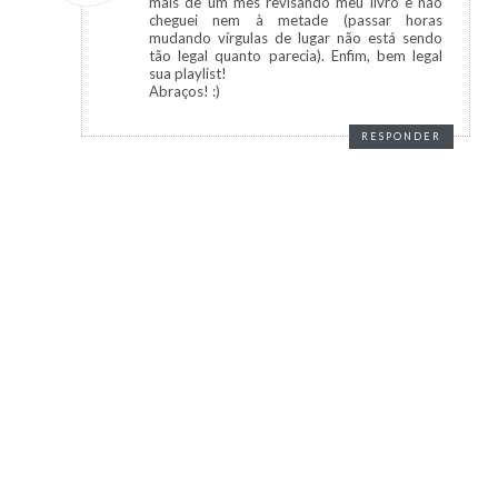
mais de um mês revisando meu livro e não
cheguei nem à metade (passar horas
mudando vírgulas de lugar não está sendo
tão legal quanto parecia). Enfim, bem legal
sua playlist!
Abraços! :)
RESPONDER