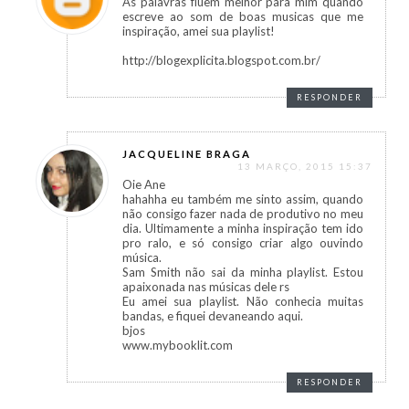
As palavras fluem melhor para mim quando
escreve ao som de boas musicas que me
inspiração, amei sua playlist!
http://blogexplicita.blogspot.com.br/
RESPONDER
JACQUELINE BRAGA
13 MARÇO, 2015 15:37
Oie Ane
hahahha eu também me sinto assim, quando
não consigo fazer nada de produtivo no meu
dia. Ultimamente a minha inspiração tem ido
pro ralo, e só consigo criar algo ouvindo
música.
Sam Smith não sai da minha playlist. Estou
apaixonada nas músicas dele rs
Eu amei sua playlist. Não conhecia muitas
bandas, e fiquei devaneando aqui.
bjos
www.mybooklit.com
RESPONDER