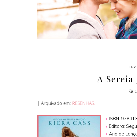
AMOR
FEV
A Sereia
| Arquivado em:
RESENHAS.
•
ISBN: 97801
•
Editora: Segu
•
Ano de Lanç