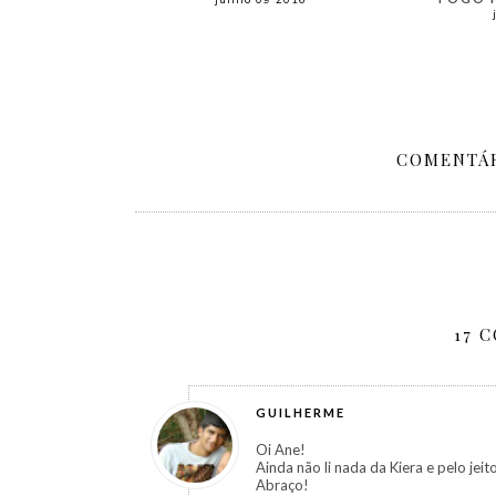
COMENTÁR
17 
GUILHERME
Oi Ane!
Ainda não li nada da Kiera e pelo jei
Abraço!