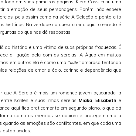
ga logo em suas primeiras páginas. Kiera Cass criou uma
mitir a emoção de seus personagens. Porém, não espere
ereias, pois assim como na série A Seleção o ponto alto
s histórias. Na verdade no quesito mitologia, o enredo é
erguntas do que nos dá respostas.
 da história e uma vitima de suas próprias fraquezas. É
lece a ligação dela com as sereias. A Água em muitos
“mãe”
 mas em outros ela é como uma
amorosa tentando
las relações de amor e ódio, carinho e dependência que
ar que A Sereia é mais um romance jovem açucarado, a
o entre Kahlen e suas irmãs sereias
Miaka
,
Elisabeth
e
ance aqui fica praticamente em segundo plano, o que dá
 a forma como as meninas se apoiam e protegem uma a
 quando as emoções são conflitantes, em que cada uma
s estão unidas.