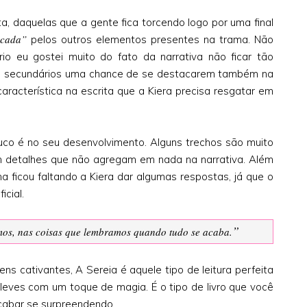
ita, daquelas que a gente fica torcendo logo por uma final
scada”
pelos outros elementos presentes na trama. Não
io eu gostei muito do fato da narrativa não ficar tão
ns secundários uma chance de se destacarem também na
aracterística na escrita que a Kiera precisa resgatar em
co é no seu desenvolvimento. Alguns trechos são muito
m detalhes que não agregam em nada na narrativa. Além
a ficou faltando a Kiera dar algumas respostas, já que o
icial.
”
mos, nas coisas que lembramos quando tudo se acaba.
s cativantes, A Sereia é aquele tipo de leitura perfeita
eves com um toque de magia. É o tipo de livro que você
cabar se surpreendendo.