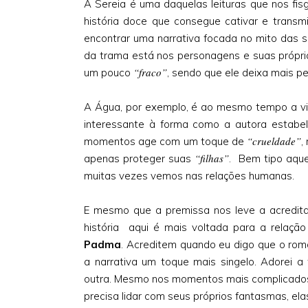
A Sereia é uma daquelas leituras que nos fis
história doce que consegue cativar e trans
encontrar uma narrativa focada no mito das s
da trama está nos personagens e suas própria
“fraco”
um pouco
, sendo que ele deixa mais p
A Água, por exemplo, é ao mesmo tempo a vilã
interessante à forma como a autora estabe
“crueldade”
momentos age com um toque de
,
“filhas”
apenas proteger suas
. Bem tipo aque
muitas vezes vemos nas relações humanas.
E mesmo que a premissa nos leve a acredit
história aqui é mais voltada para a relaçã
Padma
. Acreditem quando eu digo que o rom
a narrativa um toque mais singelo. Adorei
outra. Mesmo nos momentos mais complicados
precisa lidar com seus próprios fantasmas, ela