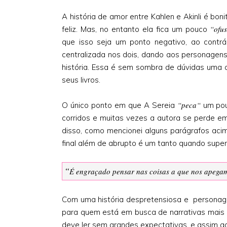
A história de amor entre Kahlen e Akinli é bon
“ofu
feliz. Mas, no entanto ela fica um pouco
que isso seja um ponto negativo, ao contrár
centralizada nos dois, dando aos personage
história. Essa é sem sombra de dúvidas uma c
seus livros.
“peca“
O único ponto em que A Sereia
um pou
corridos e muitas vezes a autora se perde e
disso, como mencionei alguns parágrafos acim
final além de abrupto é um tanto quando superf
“
É engraçado pensar nas coisas a que nos apega
Com uma história despretensiosa e personagen
para quem está em busca de narrativas mais l
deve ler sem grandes expectativas, e assim a