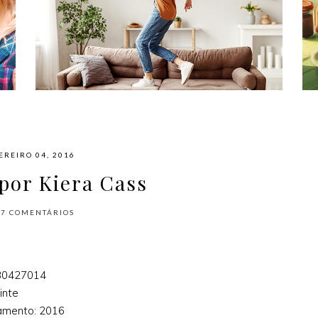
#NAPLAYLIST - PARA AFASTAR OS
MÓVEIS E DANÇAR
EREIRO 04, 2016
 por Kiera Cass
17
COMENTÁRIOS
30427014
inte
amento: 2016