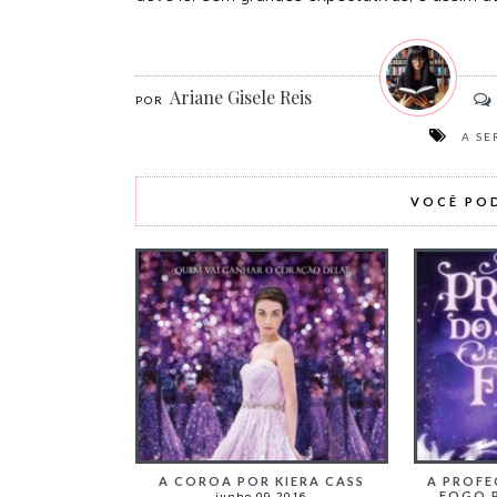
Ariane Gisele Reis
A SE
VOCÊ PO
A COROA POR KIERA CASS
A PROFE
FOGO 
junho 09 2016