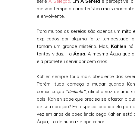
série
A Seleção
. Em
A Sereia
é perceptível o
mesmo tempo a característica mais marcante do
e envolvente.
Para muitos as sereias são apenas um mito 
explicados por alguma forte tempestade, ou
tornam um grande mistério. Mas,
Kahlen
há 
tantas vidas, - a
Água
. A mesma Água que a 
ela prometeu servir por cem anos.
Kahlen sempre foi a mais obediente das serei
Porém, tudo começa a mudar quando Kah
“limitada”
comunicação
, afinal a voz de uma s
dois. Kahlen sabe que precisa se afastar o q
de seu coração? Em especial quando ela parece
vez em anos de obediência cega Kahlen está pr
Água, - a de nunca se apaixonar .