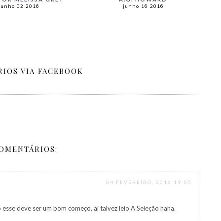
junho 02 2016
junho 16 2016
IOS VIA FACEBOOK
COMENTÁRIOS:
04 FEVEREIRO, 2016 19:05
to esse deve ser um bom começo, ai talvez leio A Seleção haha.