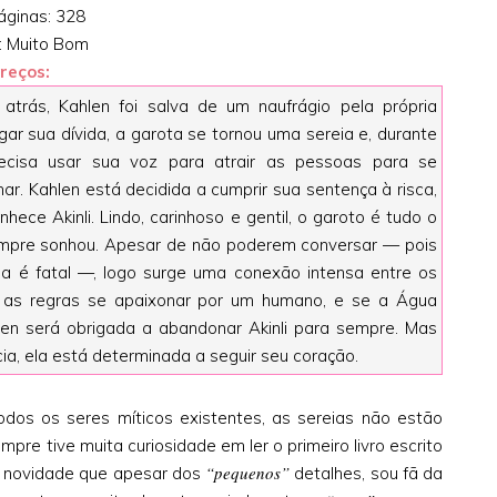
ginas: 328
: Muito Bom
reços:
trás, Kahlen foi salva de um naufrágio pela própria
ar sua dívida, a garota se tornou uma sereia e, durante
ecisa usar sua voz para atrair as pessoas para se
r. Kahlen está decidida a cumprir sua sentença à risca,
nhece Akinli. Lindo, carinhoso e gentil, o garoto é tudo o
mpre sonhou. Apesar de não poderem conversar — pois
ia é fatal —, logo surge uma conexão intensa entre os
a as regras se apaixonar por um humano, e se a Água
hlen será obrigada a abandonar Akinli para sempre. Mas
ia, ela está determinada a seguir seu coração.
odos os seres míticos existentes, as sereias não estão
mpre tive muita curiosidade em ler o primeiro livro escrito
“pequenos”
a novidade que apesar dos
detalhes, sou fã da