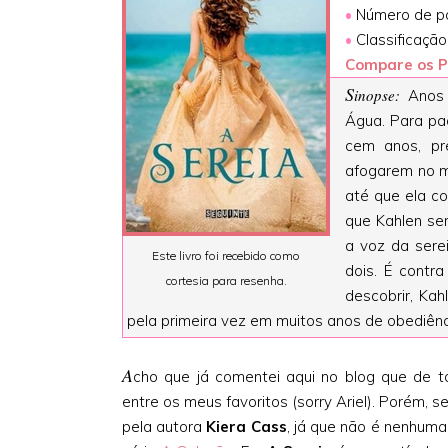
•
Número de pá
•
Classificação
Compare os P
S
inopse:
Anos a
Água. Para pag
cem anos, pr
afogarem no ma
até que ela co
que Kahlen se
a voz da sere
Este livro foi recebido como
dois. É contr
cortesia para resenha.
descobrir, Ka
pela primeira vez em muitos anos de obediênc
A
cho que já comentei aqui no blog que de t
entre os meus favoritos (sorry Ariel). Porém, se
pela autora
Kiera Cass
, já que não é nenhum