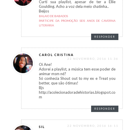
Curti sua playlist, apesar de ter a Ellie
Goulding. Acho a voz dela meio chatinha..
Beijos
BALAIO DE BABADOS
PARTICIPE DA PROMOÇÃO SEIS ANOS DE CAVERNA
LITERÁRIA
RESPONDER
CAROL CRISTINA
22 NOVEMBRO, 2016 11:36
Oi Ane!
Adorei a playlist, a música tem esse poder de
animar msm né?
Só conhecia Shout out to my ex e Treat you
better, que são ótimas!
Bjs
http://acolecionadoradehistorias.blogspot.co
m
RESPONDER
22 NOVEMBRO, 2016 16:11
SIL