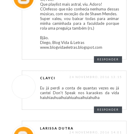
Que playlist mais astral, viu. Adoro!
COnfesso que não conhecia nenhuma dessas
músicas, com exceção da de Shawn Mendes.
Super valeu, vou baixar todas para animar
minha caminhada para a faculdade porque
rola uma preguiça também (rs.)
Bjão.
Diego, Blog Vida & Letras
www.blogvidaeletras.blogspot.com
RESPONDER
24 NOVEMBRO, 2016 13:15
CLAYCI
Eu já perdi a conta de quantas vezes eu já
cantei Don't Speak nos karaokes da vida
haiuhiauhuaihuiahiuahuaihuiahuiha
RESPONDER
LARISSA DUTRA
24 NOVEMBRO, 2016 14:01