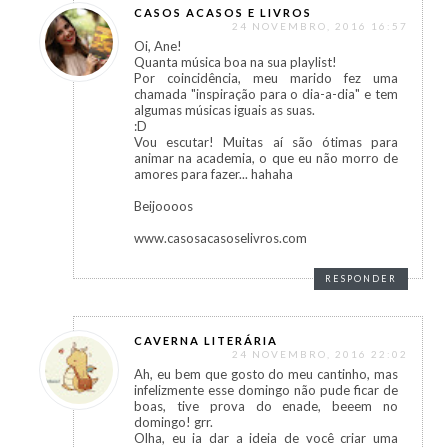
CASOS ACASOS E LIVROS
24 NOVEMBRO, 2016 16:57
Oi, Ane!
Quanta música boa na sua playlist!
Por coincidência, meu marido fez uma
chamada "inspiração para o dia-a-dia" e tem
algumas músicas iguais as suas.
:D
Vou escutar! Muitas aí são ótimas para
animar na academia, o que eu não morro de
amores para fazer... hahaha
Beijoooos
www.casosacasoselivros.com
RESPONDER
CAVERNA LITERÁRIA
24 NOVEMBRO, 2016 22:02
Ah, eu bem que gosto do meu cantinho, mas
infelizmente esse domingo não pude ficar de
boas, tive prova do enade, beeem no
domingo! grr.
Olha, eu ia dar a ideia de você criar uma