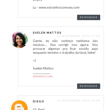
Lu - www.estranhoscomoeu.com
RESPONDER
SUELEN MATTOS
23 NOVEMBRO, 2016 17:09
Gente, eu não conheço nenhuma das
músicas.... Vou corrigir isso agora. Vou
procurar algumas pra ficar ouvido aqui
enquanto termino o trabalho da facul, hehe!
=)
Suelen Mattos
______________
ROMANTIC GIRL
RESPONDER
23 NOVEMBRO, 2016 22:38
DIEGO
Oi, Ane!