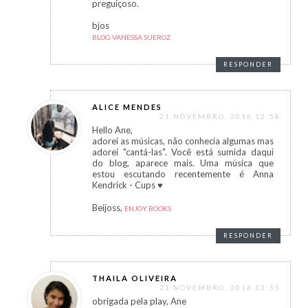
preguiçoso.
bjos
BLOG VANESSA SUEROZ
RESPONDER
ALICE MENDES
21 NOVEMBRO, 2016 12:58
Hello Ane,
adorei as músicas, não conhecia algumas mas
adorei "cantá-las". Você está sumida daqui
do blog, aparece mais. Uma música que
estou escutando recentemente é Anna
Kendrick - Cups ♥
Beijoss,
ENJOY BOOKS
RESPONDER
THAILA OLIVEIRA
21 NOVEMBRO, 2016 13:55
obrigada pela play, Ane