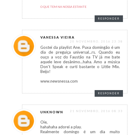
O QUE TEM NA NOSSA ESTANTE
RESPONDER
VANESSA VIEIRA
20 NOVEMBRO, 2016 23:38
Gostei da playlist Ane. Puxa domingão é um
dia de preguiça universal...rs. Quando eu
ouço a voz do Faustão na TV já me bate
aquele leve desânimo...haha. Amo a música
Don't Speak e curti bastante o Little Mix.
Beijo!
www.newsnessa.com
RESPONDER
21 NOVEMBRO, 2016 08:33
UNKNOWN
Oie,
hahahaha adorei a play.
Realmente domingo é um dia muito