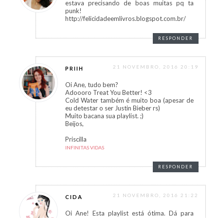
estava precisando de boas muitas pq ta
punk!
http://felicidadeemlivros.blogspot.com.br/
RESPONDER
21 NOVEMBRO, 2016 20:19
PRIIH
Oi Ane, tudo bem?
Adoooro Treat You Better! <3
Cold Water também é muito boa (apesar de
eu detestar o ser Justin Bieber rs)
Muito bacana sua playlist. ;)
Beijos,
Priscilla
INFINITAS VIDAS
RESPONDER
21 NOVEMBRO, 2016 21:22
CIDA
Oi Ane! Esta playlist está ótima. Dá para