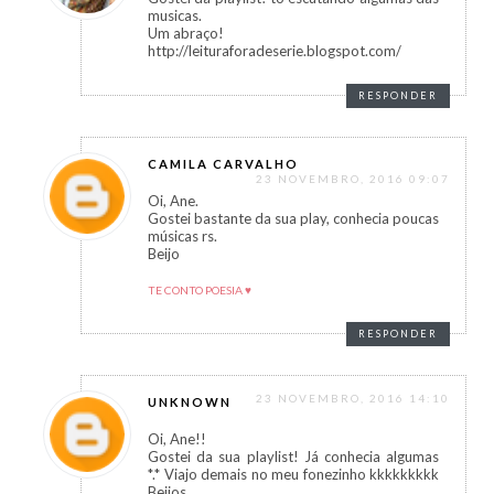
musicas.
Um abraço!
http://leituraforadeserie.blogspot.com/
RESPONDER
CAMILA CARVALHO
23 NOVEMBRO, 2016 09:07
Oi, Ane.
Gostei bastante da sua play, conhecia poucas
músicas rs.
Beijo
TE CONTO POESIA ♥
RESPONDER
23 NOVEMBRO, 2016 14:10
UNKNOWN
Oi, Ane!!
Gostei da sua playlist! Já conhecia algumas
*.* Viajo demais no meu fonezinho kkkkkkkkk
Beijos,