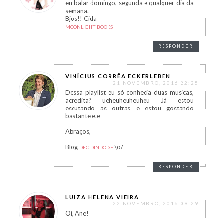
embalar domingo, segunda e qualquer dia da
semana.
Bjos!! Cida
MOONLIGHT BOOKS
RESPONDER
VINÍCIUS CORRÊA ECKERLEBEN
21 NOVEMBRO, 2016 22:25
Dessa playlist eu só conhecia duas musicas,
acredita? ueheuheuheuheu Já estou
escutando as outras e estou gostando
bastante e.e
Abraços,
Blog
\o/
DECIDINDO-SE
RESPONDER
LUIZA HELENA VIEIRA
22 NOVEMBRO, 2016 09:29
Oi, Ane!