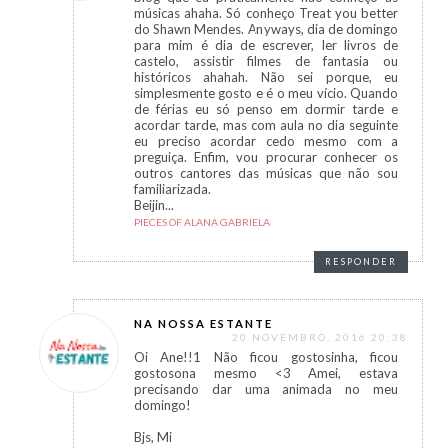
músicas ahaha. Só conheço Treat you better
do Shawn Mendes. Anyways, dia de domingo
para mim é dia de escrever, ler livros de
castelo, assistir filmes de fantasia ou
históricos ahahah. Não sei porque, eu
simplesmente gosto e é o meu vício. Quando
de férias eu só penso em dormir tarde e
acordar tarde, mas com aula no dia seguinte
eu preciso acordar cedo mesmo com a
preguiça. Enfim, vou procurar conhecer os
outros cantores das músicas que não sou
familiarizada.
Beijin...
PIECES OF ALANA GABRIELA
RESPONDER
NA NOSSA ESTANTE
20 NOVEMBRO, 2016 20:38
Oi Ane!!1 Não ficou gostosinha, ficou
gostosona mesmo <3 Amei, estava
precisando dar uma animada no meu
domingo!
Bjs, Mi