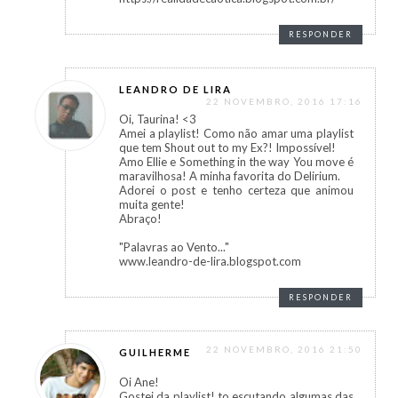
RESPONDER
LEANDRO DE LIRA
22 NOVEMBRO, 2016 17:16
Oi, Taurina! <3
Amei a playlist! Como não amar uma playlist
que tem Shout out to my Ex?! Impossível!
Amo Ellie e Something in the way You move é
maravilhosa! A minha favorita do Delirium.
Adorei o post e tenho certeza que animou
muita gente!
Abraço!
"Palavras ao Vento..."
www.leandro-de-lira.blogspot.com
RESPONDER
22 NOVEMBRO, 2016 21:50
GUILHERME
Oi Ane!
Gostei da playlist! to escutando algumas das