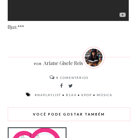
Bjus;***
Ariane Gisele Reis
8
COMENTÁRIOS
#NAPLAYLIST
•
B1A4
•
KPOP
•
MÚSICA
VOCÊ PODE GOSTAR TAMBÉM