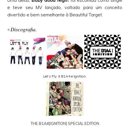
Uma delas,
Baby Good Nigh
t foi escolhida como single
e teve seu MV lançado, voltado para um conceito
divertido e bem semelhante à Beautiful Target.
•
Discografia.
Let’s Fly, it B1A4 e Ignition.
THE B1A4[IGNITION] SPECIAL EDITION