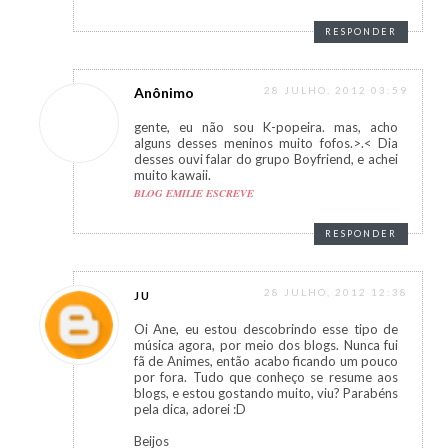
RESPONDER
Anônimo
28 JULHO, 2012 03:59
gente, eu não sou K-popeira. mas, acho
alguns desses meninos muito fofos.>.< Dia
desses ouvi falar do grupo Boyfriend, e achei
muito kawaii.
BLOG EMILIE ESCREVE
RESPONDER
28 JULHO, 2012 12:38
JU
Oi Ane, eu estou descobrindo esse tipo de
música agora, por meio dos blogs. Nunca fui
fã de Animes, então acabo ficando um pouco
por fora. Tudo que conheço se resume aos
blogs, e estou gostando muito, viu? Parabéns
pela dica, adorei :D
Beijos