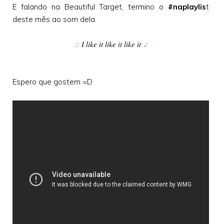
E falando na Beautiful Target, termino o
#naplaylis
t
deste mês ao som dela.
♫
I like it like it like it
♪
Espero que gostem =D