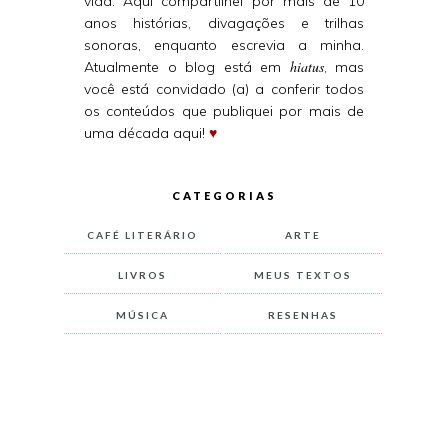
vida. Aqui compartilhei por mais de 10
anos histórias, divagações e trilhas
sonoras, enquanto escrevia a minha.
hiatus
Atualmente o blog está em
, mas
você está convidado (a) a conferir todos
os conteúdos que publiquei por mais de
uma década aqui!
♥
CATEGORIAS
CAFÉ LITERÁRIO
ARTE
LIVROS
MEUS TEXTOS
MÚSICA
RESENHAS