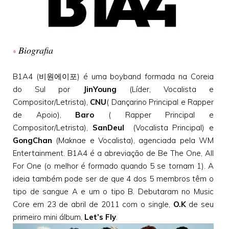
Biografia
•
B1A4 (비원에이포) é uma boyband formada na Coreia
do Sul por
JinYoung
(Líder, Vocalista e
Compositor/Letrista),
CNU
( Dançarino Principal e Rapper
de Apoio),
Baro
( Rapper Principal e
Compositor/Letrista),
SanDeul
(Vocalista Principal) e
GongChan
(Maknae e Vocalista), agenciada pela WM
Entertainment. B1A4 é a abreviação de Be The One, All
For One (o melhor é formado quando 5 se tornam 1). A
ideia também pode ser de que 4 dos 5 membros têm o
tipo de sangue A e um o tipo B. Debutaram no Music
Core em 23 de abril de 2011 com o single,
O.K
de seu
primeiro mini álbum,
Let’s Fly
.