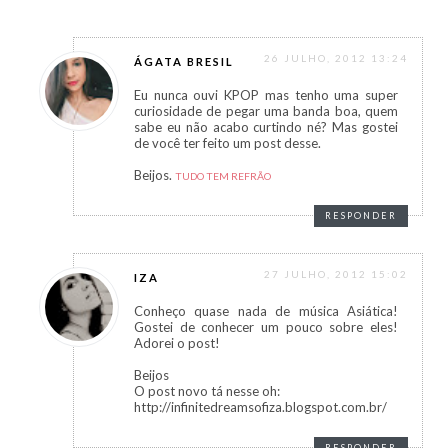
26 JULHO, 2012 13:24
ÁGATA BRESIL
Eu nunca ouvi KPOP mas tenho uma super
curiosidade de pegar uma banda boa, quem
sabe eu não acabo curtindo né? Mas gostei
de você ter feito um post desse.
Beijos.
TUDO TEM REFRÃO
RESPONDER
27 JULHO, 2012 15:02
IZA
Conheço quase nada de música Asiática!
Gostei de conhecer um pouco sobre eles!
Adorei o post!
Beijos
O post novo tá nesse oh:
http://infinitedreamsofiza.blogspot.com.br/
RESPONDER