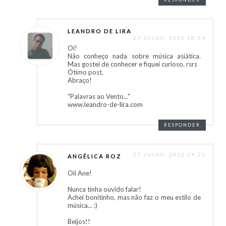
LEANDRO DE LIRA
27 JULHO, 2012 18:54
Oi!
Não conheço nada sobre música asiática.
Mas gostei de conhecer e fiquei curioso. rsrs
Ótimo post.
Abraço!
"Palavras ao Vento..."
www.leandro-de-lira.com
RESPONDER
27 JULHO, 2012 19:22
ANGÉLICA ROZ
Oii Ane!
Nunca tinha ouvido falar!
Achei bonitinho, mas não faz o meu estilo de
música... :)
Beijos!!