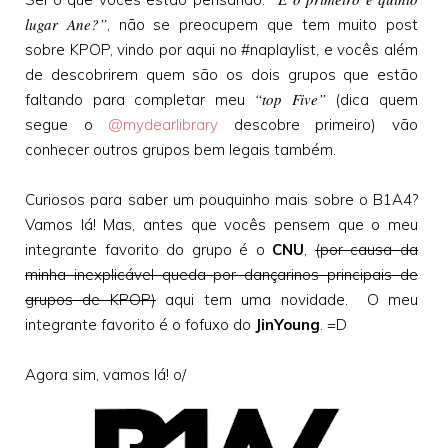
lugar Ane?”
, não se preocupem que tem muito post
sobre KPOP, vindo por aqui no #naplaylist, e vocês além
de descobrirem quem são os dois grupos que estão
“top Five”
faltando para completar meu
(dica quem
segue o
@mydearlibrary
descobre primeiro) vão
conhecer outros grupos bem legais também.
Curiosos para saber um pouquinho mais sobre o B1A4?
Vamos lá! Mas, antes que vocês pensem que o meu
integrante favorito do grupo é o
CNU
,
(por causa da
minha inexplicável queda por dançarinos principais de
grupos de KPOP)
aqui tem uma novidade. O meu
integrante favorito é o fofuxo do
JinYoung
. =D
Agora sim, vamos lá! o/