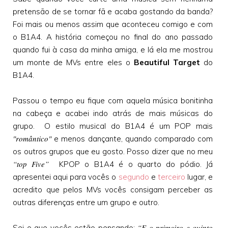
pretensão de se tornar fã e acaba gostando da banda?
Foi mais ou menos assim que aconteceu comigo e com
o B1A4. A história começou no final do ano passado
quando fui à casa da minha amiga, e lá ela me mostrou
um monte de MVs entre eles o
Beautiful Target
do
B1A4.
Passou o tempo eu fique com aquela música bonitinha
na cabeça e acabei indo atrás de mais músicas do
grupo. O estilo musical do B1A4 é um POP mais
"romântico"
e menos dançante, quando comparado com
os outros grupos que eu gosto. Posso dizer que no meu
“top Five”
KPOP o B1A4 é o quarto do pódio. Já
apresentei aqui para vocês o
segundo
e
terceiro
lugar, e
acredito que pelos MVs vocês consigam perceber as
outras diferenças entre um grupo e outro.
“E o primeiro e quinto
Sei o que vocês estão pensando: