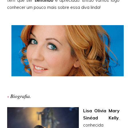
tem que ser
sentindo
e apreciado. Então vamos logo
conhecer um pouco mais sobre essa diva linda!
Biografia.
•
Lisa Olivia Mary
Sinéad Kelly
,
conhecida