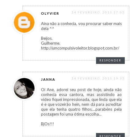
14 FEVEREIRO, 2013 17:05
OLYVIER
Aina não a conhecia, vou procurar saber mais
dela ^^
Beijos.
Guilherme.
http://umcompulsivoleitor.blogspot.com.br/
RESPONDER
14 FEVEREIRO, 2013 19:35
JANNA
Oi Ane, adorei seu post de hoje, ainda não
conhecia essa cantora, mas assistindo ao
vídeo fiquei impressionada, que linda que ela
é e que vozeirão hein, nem dá para acreditar
que ela tenha quatro filhos....parabéns pela
postagem foi uma ótima escolha...
BjOs!!!
RESPONDER