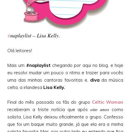
naplaylist – Lisa Kelly.
#
Olá leitores!
Mais um
#naplaylist
chegando por aqui no blog, e hoje
eu resolvi mudar um pouco o ritmo e trazer para vocês
uma das minhas cantoras favoritas e,
diva
da música
celta, a irlandesa
Lisa Kelly.
Final do mês passado os fãs do grupo
Celtic Woman
oito anos
receberam a triste notícia que após
como
solista, Lisa Kelly deixou oficialmente o grupo. Confesso
que foi um baque muito grande, já que ela era a minha
solista favorita. Mas, por outro lado eu entendo que fica