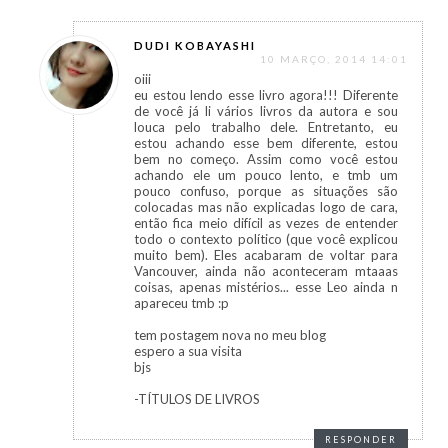
DUDI KOBAYASHI
10 MARÇO, 2014 14:01
oiii
eu estou lendo esse livro agora!!! Diferente
de você já li vários livros da autora e sou
louca pelo trabalho dele. Entretanto, eu
estou achando esse bem diferente, estou
bem no começo. Assim como você estou
achando ele um pouco lento, e tmb um
pouco confuso, porque as situações são
colocadas mas não explicadas logo de cara,
então fica meio difícil as vezes de entender
todo o contexto político (que você explicou
muito bem). Eles acabaram de voltar para
Vancouver, ainda não aconteceram mtaaas
coisas, apenas mistérios... esse Leo ainda n
apareceu tmb :p
tem postagem nova no meu blog
espero a sua visita
bjs
-TÍTULOS DE LIVROS
RESPONDER