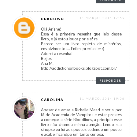
11 MARÇO, 2014 17:59
UNKNOWN
Olá Ariane!
Essa é a primeira resenha que leio desse
livro, e já estou louca por ele! rs.
Parece ser um livro repleto de mistérios,
envolvimentos... Enfim, preciso ler :)
Adorei a resenha!
Beijos,
Ana M.
http://addictiononbooks.blogspot.com.br/
RESPONDER
11 MARÇO, 2014 19:06
CAROLINA
Apesar de amar a Richelle Mead e ser super
fã de Academia de Vampiros e estar prestes
a começar a série Bloodlines, a principio esse
livro não chamou minha atenção. Lendo sua
sinopse eu fui aos poucos cedendo um pouco
e acabei ficandpo um tanto curiosa.