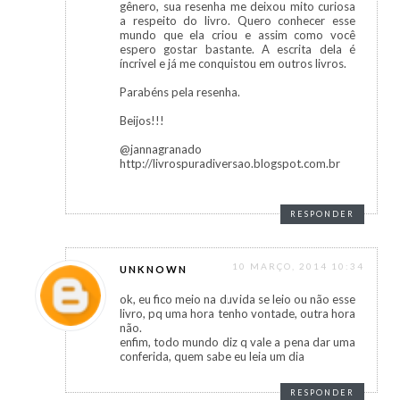
gênero, sua resenha me deixou mito curiosa
a respeito do livro. Quero conhecer esse
mundo que ela criou e assim como você
espero gostar bastante. A escrita dela é
íncrivel e já me conquistou em outros livros.
Parabéns pela resenha.
Beijos!!!
@jannagranado
http://livrospuradiversao.blogspot.com.br
RESPONDER
10 MARÇO, 2014 10:34
UNKNOWN
ok, eu fico meio na duvida se leio ou não esse
livro, pq uma hora tenho vontade, outra hora
não.
enfim, todo mundo diz q vale a pena dar uma
conferida, quem sabe eu leia um dia
RESPONDER