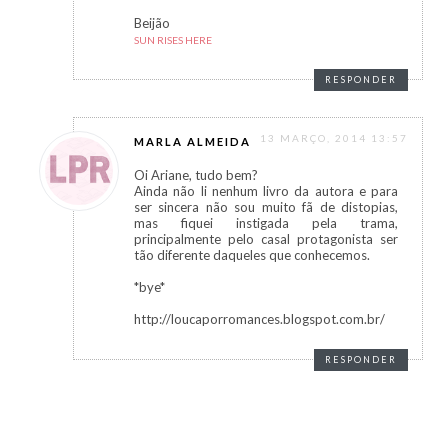
Beijão
SUN RISES HERE
RESPONDER
13 MARÇO, 2014 13:57
MARLA ALMEIDA
Oi Ariane, tudo bem?
Ainda não li nenhum livro da autora e para
ser sincera não sou muito fã de distopias,
mas fiquei instigada pela trama,
principalmente pelo casal protagonista ser
tão diferente daqueles que conhecemos.
*bye*
http://loucaporromances.blogspot.com.br/
RESPONDER