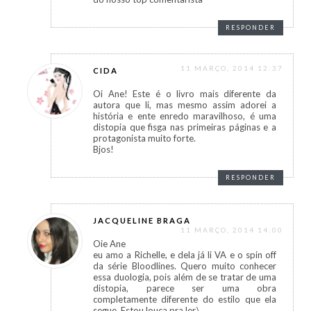
RESPONDER
11 MARÇO, 2014 12:37
CIDA
Oi Ane! Este é o livro mais diferente da
autora que li, mas mesmo assim adorei a
história e ente enredo maravilhoso, é uma
distopia que fisga nas primeiras páginas e a
protagonista muito forte.
Bjos!
RESPONDER
JACQUELINE BRAGA
11 MARÇO, 2014 14:00
Oie Ane
eu amo a Richelle, e dela já li VA e o spin off
da série Bloodlines. Quero muito conhecer
essa duologia, pois além de se tratar de uma
distopia, parece ser uma obra
completamente diferente do estilo que ela
segue. Estou louca pra ler.\