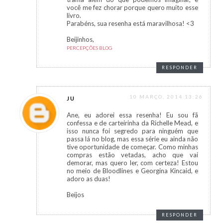
você me fez chorar porque quero muito esse
livro.
Parabéns, sua resenha está maravilhosa! <3
Beijinhos,
PERCEPÇÕES BLOG
RESPONDER
10 MARÇO, 2014 13:26
JU
Ane, eu adorei essa resenha! Eu sou fã
confessa e de carteirinha da Richelle Mead, e
isso nunca foi segredo para ninguém que
passa lá no blog, mas essa série eu ainda não
tive oportunidade de começar. Como minhas
compras estão vetadas, acho que vai
demorar, mas quero ler, com certeza! Estou
no meio de Bloodlines e Georgina Kincaid, e
adoro as duas!
Beijos
RESPONDER