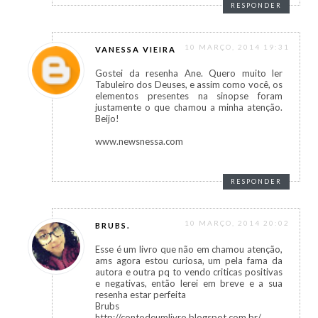
RESPONDER
10 MARÇO, 2014 19:31
VANESSA VIEIRA
Gostei da resenha Ane. Quero muito ler
Tabuleiro dos Deuses, e assim como você, os
elementos presentes na sinopse foram
justamente o que chamou a minha atenção.
Beijo!
www.newsnessa.com
RESPONDER
10 MARÇO, 2014 20:02
BRUBS.
Esse é um livro que não em chamou atenção,
ams agora estou curiosa, um pela fama da
autora e outra pq to vendo criticas positivas
e negativas, então lerei em breve e a sua
resenha estar perfeita
Brubs
http://contodeumlivro.blogspot.com.br/