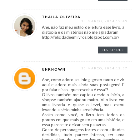
THAILA OLIVEIRA
10 MARÇO, 2014 12:49
Ane, não faz meu estilo de leitura esse livro, a
distopia e os mistérios não me agradaram
http://felicidadeemlivros.blogspot.com.br/
RESPONDER
10 MARÇO, 2014 12:57
UNKNOWN
Ane, como adoro seu blog, gosto tanto de vir
aqui e adoro mais ainda suas postagens! E
por falar nisso.. que resenha é essa?!
O livro também me captou desde o início, a
sinopse também ajudou muito. Vi o livro em
uma livraria e quase o levei, mas estou
levando a sério minha abstinência.
Assim como você, o livro tem todos os
pontos em que mais gosto em uma história, e
essa parece te deixar sem palavras.
Gosto de personagens fortes e com atitudes
decididas, tudo parece intenso, ter uma
trama além do que podemos imaginar, e