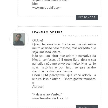
bjos
www.mybooklit.com
RESPONDER
LEANDRO DE LIRA
11 MARÇO, 2014 15:49
Oi Ane!
Quero ler esse livro. Confesso que não estou
muito ansioso pelo mesmo, mas acredito que
seja uma boa leitura.
Não sou um leitor que adora a narrativa da
Mead, confesso. Já li outro livro dela e sua
narrativa não me envolveu muito. Mas curto
suas histórias e por isso, sempre acabo
dando uma chance a mesma.
Ficou BEM perceptível que você adorou a
leitura. Isso é ótimo! Espero gostar também.
(:
Abraço!
"Palavras ao Vento..."
www.leandro-de-lira.com
RESPONDER