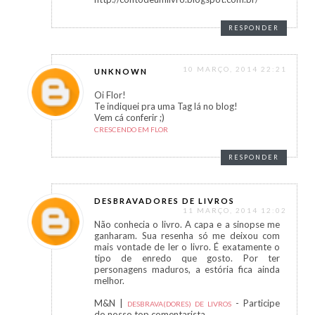
RESPONDER
10 MARÇO, 2014 22:21
UNKNOWN
Oi Flor!
Te indiquei pra uma Tag lá no blog!
Vem cá conferir ;)
CRESCENDO EM FLOR
RESPONDER
DESBRAVADORES DE LIVROS
11 MARÇO, 2014 12:02
Não conhecia o livro. A capa e a sinopse me
ganharam. Sua resenha só me deixou com
mais vontade de ler o livro. É exatamente o
tipo de enredo que gosto. Por ter
personagens maduros, a estória fica ainda
melhor.
M&N |
- Participe
DESBRAVA(DORES) DE LIVROS
do nosso top comentarista