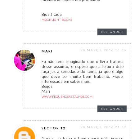
Bjos!! Cida
MOONLIGHT BOOKS
RESPONDER
20 MARÇO, 2016 16:06
MARI
Eu não teria imaginado que o livro trataria
desse assunto, e espero que a leitura dele
faça jus à seriedade do tema, já que é algo
que deve ser muito bem trabalho. Fiquei
interessada em saber mais.
Beijos
Mari
WWW.PEQUENOSRETALHOS.COM
RESPONDER
20 MARÇO, 2016 21:52
SECTOR 12
Nossa.... o tema é bem denso né?! Espero