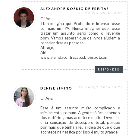
ALEXANDRE KOENIG DE FREITAS
21 MARÇO, 2016 13:57
Oi Ane,
Tbm imagina que Profundo e Intenso fosse
só mais um YA. Nunca imaginei que fosse
tratar um assunto sério como o revenge
porn. Vamos esperar que os livros ajudem a
conscientizar as pessoas...
Abraço,
Alê
www.alemdacontracapa.blogspot.com
RESPONDER
22 MARÇO, 2016 09:29
DENISE SIMINO
Oi Ane,
Esse é um assunto muito complicado e
infelizmente, comum. A gente só fica sabendo
dos notórios, mas acontece muito. Deve ser
uma sensação de desespero total, porque
por mais que tenha a lei, a ideia de que o que
acontece na net fica por isso é muito grande.