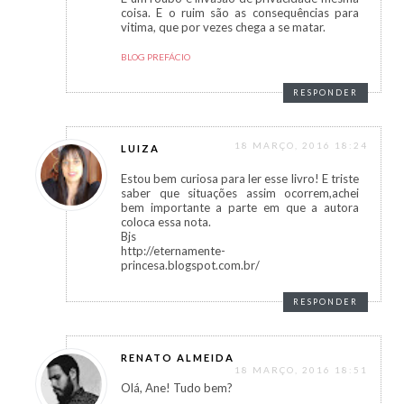
coisa. E o ruim são as consequências para
vitima, que por vezes chega a se matar.
BLOG PREFÁCIO
RESPONDER
18 MARÇO, 2016 18:24
LUIZA
Estou bem curiosa para ler esse livro! E triste
saber que situações assim ocorrem,achei
bem importante a parte em que a autora
coloca essa nota.
Bjs
http://eternamente-
princesa.blogspot.com.br/
RESPONDER
RENATO ALMEIDA
18 MARÇO, 2016 18:51
Olá, Ane! Tudo bem?