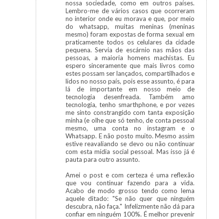
nossa sociedade, como em outros países.
Lembro-me de vários casos que ocorreram
no interior onde eu morava e que, por meio
do whatsapp, muitas meninas (meninas
mesmo) foram expostas de forma sexual em
praticamente todos os celulares da cidade
pequena. Servia de escárnio nas mãos das
pessoas, a maioria homens machistas. Eu
espero sinceramente que mais livros como
estes possam ser lançados, compartilhados e
lidos no nosso país, pois esse assunto, é para
lá de importante em nosso meio de
tecnologia desenfreada. Também amo
tecnologia, tenho smarthphone, e por vezes
me sinto constrangido com tanta exposição
minha (e olhe que só tenho, de conta pessoal
mesmo, uma conta no instagram e o
Whatsapp. E não posto muito. Mesmo assim
estive reavaliando se devo ou não continuar
com esta mídia social pessoal. Mas isso já é
pauta para outro assunto.
Amei o post e com certeza é uma reflexão
que vou continuar fazendo para a vida.
Acabo de modo grosso tendo como lema
aquele ditado: "Se não quer que ninguém
descubra, não faça." Infelizmente não dá para
confiar em ninguém 100%. É melhor prevenir