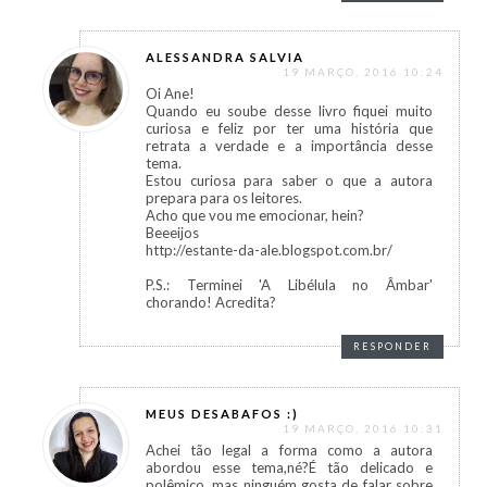
ALESSANDRA SALVIA
19 MARÇO, 2016 10:24
Oi Ane!
Quando eu soube desse livro fiquei muito
curiosa e feliz por ter uma história que
retrata a verdade e a importância desse
tema.
Estou curiosa para saber o que a autora
prepara para os leitores.
Acho que vou me emocionar, hein?
Beeeijos
http://estante-da-ale.blogspot.com.br/
P.S.: Terminei 'A Libélula no Âmbar'
chorando! Acredita?
RESPONDER
MEUS DESABAFOS :)
19 MARÇO, 2016 10:31
Achei tão legal a forma como a autora
abordou esse tema,né?É tão delicado e
polêmico, mas ninguém gosta de falar sobre