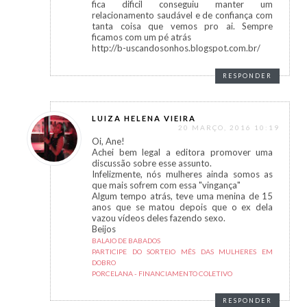
fica dificil conseguiu manter um
relacionamento saudável e de confiança com
tanta coisa que vemos pro ai. Sempre
ficamos com um pé atrás
http://b-uscandosonhos.blogspot.com.br/
RESPONDER
LUIZA HELENA VIEIRA
20 MARÇO, 2016 10:19
Oi, Ane!
Achei bem legal a editora promover uma
discussão sobre esse assunto.
Infelizmente, nós mulheres ainda somos as
que mais sofrem com essa "vingança"
Algum tempo atrás, teve uma menina de 15
anos que se matou depois que o ex dela
vazou vídeos deles fazendo sexo.
Beijos
BALAIO DE BABADOS
PARTICIPE DO SORTEIO MÊS DAS MULHERES EM
DOBRO
PORCELANA - FINANCIAMENTO COLETIVO
RESPONDER