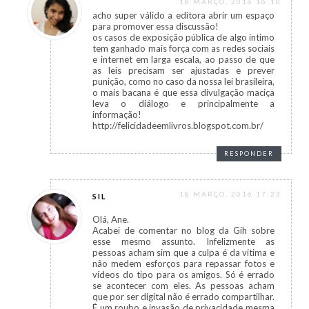
18 MARÇO, 2016 16:10
acho super válido a editora abrir um espaço
para promover essa discussão!
os casos de exposição pública de algo intimo
tem ganhado mais força com as redes sociais
e internet em larga escala, ao passo de que
as leis precisam ser ajustadas e prever
punição, como no caso da nossa lei brasileira,
o mais bacana é que essa divulgação maciça
leva o diálogo e principalmente a
informação!
http://felicidadeemlivros.blogspot.com.br/
RESPONDER
18 MARÇO, 2016 17:23
SIL
Olá, Ane.
Acabei de comentar no blog da Gih sobre
esse mesmo assunto. Infelizmente as
pessoas acham sim que a culpa é da vitima e
não medem esforços para repassar fotos e
vídeos do tipo para os amigos. Só é errado
se acontecer com eles. As pessoas acham
que por ser digital não é errado compartilhar.
É um roubo e invasão de privacidade mesma