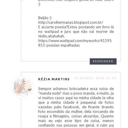
:)
Beijão :)
http://carolhermanas.blogspot.com.br/
E aí,curte poesia?Estou postando um livro lá
no wattpad e juro que não vai morrer de
tédio,ahahahah.
https://www.wattpad.com/myworks/41195
811-poesias-espalhadas
RESPONDER
19 MARÇO, 2016 12:53
KÉZIA MARTINS
Sempre achamos brincadeira essa coisa de
"manda nude" mas o povo manda, e muito. ja
vi muitos casos aqui na minha cidade (e olha
que a minha cidade é pequena) de fotos
vazadas pelo facebook, de ficante tirando
foto escondido da mulher, dela torcando de
roupa e filmagens, coisas absurdas. Quanto
mais eu vejo esse tipo de coisa, menos
confiando nas pessoas em geral, é ruim pq