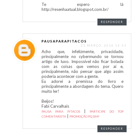
Te espero lá
http://resenhaatual.blogspot.com.br/
RESPONDER
PAUSAPARAPITACOS
21 MARÇO, 2016 12:51
Acho que, infelizmente, privacidade,
principalmente no cybermundo se tornou
artigo de luxo. Impossível não ficar bolada
com as coisas que vemos por aí e,
principalmente, não pensar que algo assim
poderia acontecer com a gente.
Eu adorei a premissa do livro e
principalmente a abordagem do tema. Quero
muito ler!
Beijos!
Fabi Carvalhais
|
PAUSA PARA PITACOS
PARTICIPE DO TOP
|
COMENTARISTA
PROMOÇÃO PQ SIM!
RESPONDER