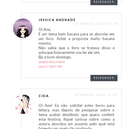
RESPONDER
JESSICA ANDRADE
20 MARÇO, 2016 14:29
Oi Ane,
É um tema bem bacana para se abordar em
um livro. Achei a proposta muito bacana
mesmo.
Não sabia que o livro se tratava disso e
achoque futuramente vou ler ele sim.
Bjs e bom domingo.
DIÁRIO DOS LIVROS
SIGA O TWITTER
RESPONDER
20 MARÇO, 2016 15:32
CIDA
Oi Ane! Eu não solicitei estes livros para
leitura, mas depois de pesquisar sobre o
tema acabei decidindo que quero conferir
esta história, fiquei curiosa sobre como a
autora abordou um assunto pelo qual está
fazendo um apelo tão profundo.