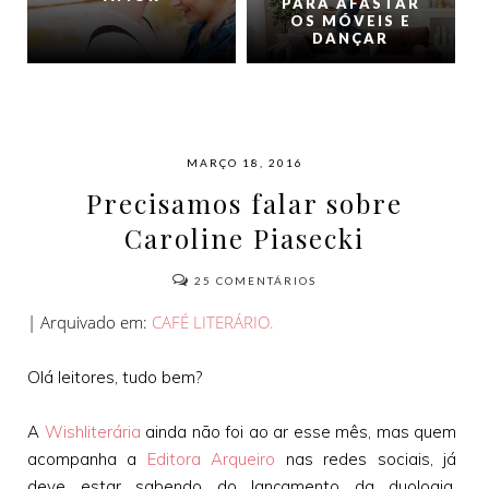
PARA AFASTAR
OS MÓVEIS E
DANÇAR
MARÇO 18, 2016
Precisamos falar sobre
Caroline Piasecki
25
COMENTÁRIOS
| Arquivado em:
CAFÉ LITERÁRIO.
Olá leitores, tudo bem?
A
Wishliterária
ainda não foi ao ar esse mês, mas quem
acompanha a
Editora Arqueiro
nas redes sociais, já
deve estar sabendo do lançamento da duologia,