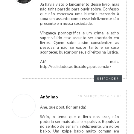
Já havia visto o lançamento desse livro, mas
não tinha parado para ouvir sobre. Confesso
que não esperava uma história trazendo à
tona um assunto como esse infelizmente tão
presente em nossa sociedade.
Vingança pornográfica é um crime, e acho
super válido esse assunto ser abordado em
livros. Quem sabe assim conscientize as
pessoas a não se expor tanto e se caso
acontecer, buscar por seus direitos na justiça.
Até mais.
http://realidadecaotica.blogspot.com.br/
RESPONDER
Anônimo
18 MARÇO, 2016 19:03
Ane, que post, flor amada!
Sério, o tema que o livro nos traz, não
poderia ser mais atual e repulsivo. Repulsivo
no sentido de ser sim, infelizmente, um golpe
baixo. Um golpe baixo muito comum em