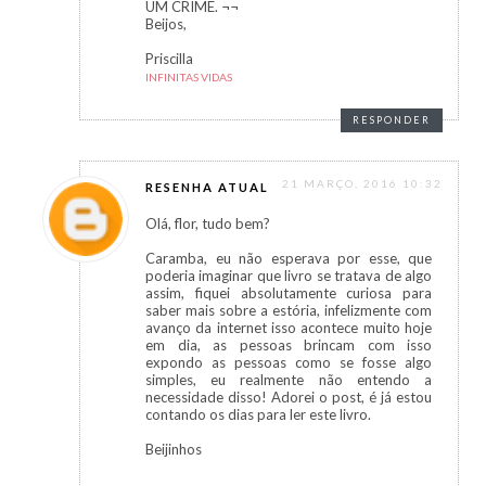
UM CRIME. ¬¬
Beijos,
Priscilla
INFINITAS VIDAS
RESPONDER
21 MARÇO, 2016 10:32
RESENHA ATUAL
Olá, flor, tudo bem?
Caramba, eu não esperava por esse, que
poderia imaginar que livro se tratava de algo
assim, fiquei absolutamente curiosa para
saber mais sobre a estória, infelizmente com
avanço da internet isso acontece muito hoje
em dia, as pessoas brincam com isso
expondo as pessoas como se fosse algo
simples, eu realmente não entendo a
necessidade disso! Adorei o post, é já estou
contando os dias para ler este livro.
Beijinhos