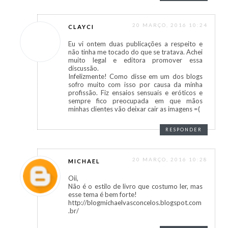
20 MARÇO, 2016 10:24
CLAYCI
Eu vi ontem duas publicações a respeito e
não tinha me tocado do que se tratava. Achei
muito legal e editora promover essa
discussão.
Infelizmente! Como disse em um dos blogs
sofro muito com isso por causa da minha
profissão. Fiz ensaios sensuais e eróticos e
sempre fico preocupada em que mãos
minhas clientes vão deixar cair as imagens =(
RESPONDER
20 MARÇO, 2016 10:28
MICHAEL
Oii,
Não é o estilo de livro que costumo ler, mas
esse tema é bem forte!
http://blogmichaelvasconcelos.blogspot.com
.br/