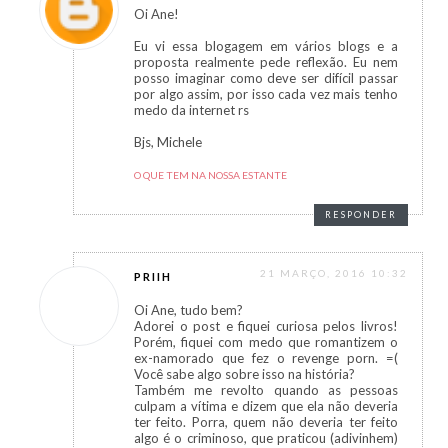
Oi Ane!
Eu vi essa blogagem em vários blogs e a
proposta realmente pede reflexão. Eu nem
posso imaginar como deve ser difícil passar
por algo assim, por isso cada vez mais tenho
medo da internet rs
Bjs, Michele
O QUE TEM NA NOSSA ESTANTE
RESPONDER
21 MARÇO, 2016 10:32
PRIIH
Oi Ane, tudo bem?
Adorei o post e fiquei curiosa pelos livros!
Porém, fiquei com medo que romantizem o
ex-namorado que fez o revenge porn. =(
Você sabe algo sobre isso na história?
Também me revolto quando as pessoas
culpam a vítima e dizem que ela não deveria
ter feito. Porra, quem não deveria ter feito
algo é o criminoso, que praticou (adivinhem)