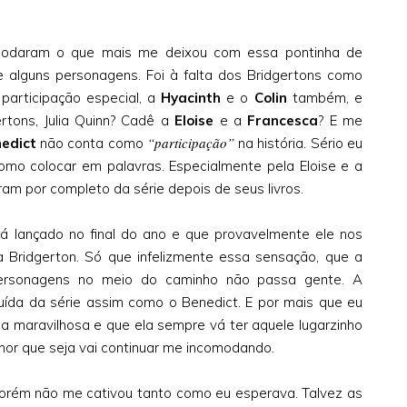
modaram o que mais me deixou com essa pontinha de
de alguns personagens. Foi à falta dos Bridgertons como
articipação especial, a
Hyacinth
e o
Colin
também, e
rtons, Julia Quinn? Cadê a
Eloise
e a
Francesca
? E me
“participação”
edict
não conta como
na história. Sério eu
omo colocar em palavras. Especialmente pela Eloise e a
am por completo da série depois de seus livros.
á lançado no final do ano e que provavelmente ele nos
a Bridgerton. Só que infelizmente essa sensação, que a
ersonagens no meio do caminho não passa gente. A
da da série assim como o Benedict. E por mais que eu
 maravilhosa e que ela sempre vá ter aquele lugarzinho
nor que seja vai continuar me incomodando.
porém não me cativou tanto como eu esperava. Talvez as