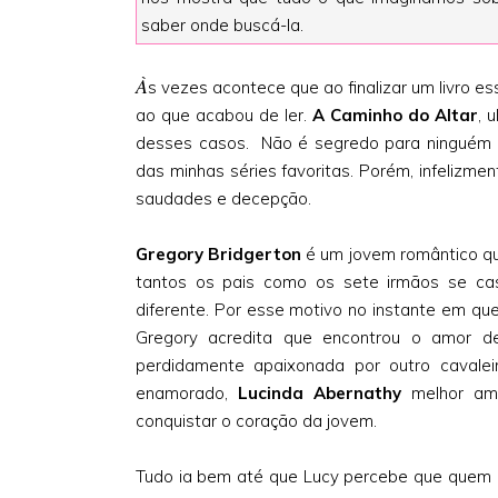
saber onde buscá-la.
À
s vezes acontece que ao finalizar um livro 
ao que acabou de ler.
A Caminho do Altar
, 
desses casos. Não é segredo para ninguém
das minhas séries favoritas. Porém, infelizm
saudades e decepção.
Gregory Bridgerton
é um jovem romântico qu
tantos os pais como os sete irmãos se ca
diferente. Por esse motivo no instante em qu
Gregory acredita que encontrou o amor d
perdidamente apaixonada por outro cavale
enamorado,
Lucinda Abernathy
melhor ami
conquistar o coração da jovem.
Tudo ia bem até que Lucy percebe que quem 