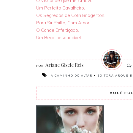
O Visconde que me Amava.
Um Perfeito Cavalheiro.
Os Segredos de Colin Bridgerton.
Para Sir Phillip, Com Amor.
O Conde Enfeitiçado.
Um Beijo Inesquecível.
Ariane Gisele Reis
A CAMINHO DO ALTAR
•
EDITORA ARQUEIR
VOCÊ PO