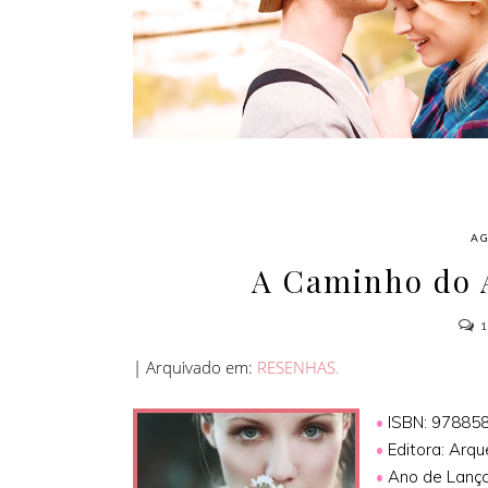
AMOR
AG
A Caminho do A
| Arquivado em:
RESENHAS.
•
ISBN: 97885
•
Editora: Arqu
•
Ano de Lança