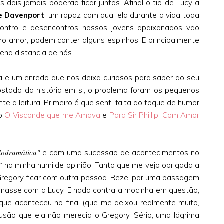
 dois jamais poderão ficar juntos. Afinal o tio de Lucy a
e Davenport
, um rapaz com qual ela durante a vida toda
contro e desencontros nossos jovens apaixonados vão
o amor, podem conter alguns espinhos. E principalmente
na distancia de nós.
da e um enredo que nos deixa curiosos para saber do seu
ostado da história em si, o problema foram os pequenos
 a leitura. Primeiro é que senti falta do toque de humor
do
O Visconde que me Amava
e
Para Sir Phillip, Com Amor
lodramática"
e com uma sucessão de acontecimentos no
”
na minha humilde opinião. Tanto que me vejo obrigada a
 Gregory ficar com outra pessoa. Rezei por uma passagem
inasse com a Lucy. E nada contra a mocinha em questão,
que aconteceu no final (que me deixou realmente muito,
são que ela não merecia o Gregory. Sério, uma lágrima