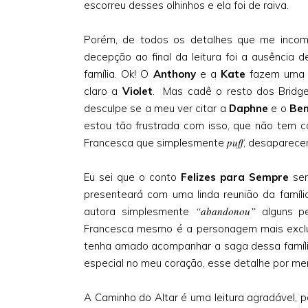
escorreu desses olhinhos e ela foi de raiva.
Porém, de todos os detalhes que me inco
decepção ao final da leitura foi a ausência 
família. Ok! O
Anthony
e a
Kate
fazem uma p
claro a
Violet
. Mas cadê o resto dos Bridge
desculpe se a meu ver citar a
Daphne
e o
Ben
estou tão frustrada com isso, que não tem c
puff
Francesca que simplesmente
, desaparecer
Eu sei que o conto
Felizes para Sempre
ser
presenteará com uma linda reunião da famíli
“abandonou”
autora simplesmente
alguns p
Francesca mesmo é a personagem mais excluí
tenha amado acompanhar a saga dessa família
especial no meu coração, esse detalhe por me
A Caminho do Altar é uma leitura agradável, 