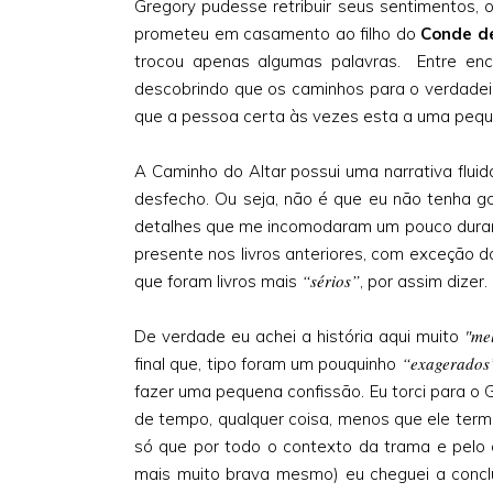
Gregory pudesse retribuir seus sentimentos, os
prometeu em casamento ao filho do
Conde d
trocou apenas algumas palavras. Entre en
descobrindo que os caminhos para o verdadeir
que a pessoa certa às vezes esta a uma peque
A Caminho do Altar possui uma narrativa flui
desfecho. Ou seja, não é que eu não tenha g
detalhes que me incomodaram um pouco durante
presente nos livros anteriores, com exceção 
“sérios”
que foram livros mais
, por assim dizer.
"me
De verdade eu achei a história aqui muito
“exagerados
final que, tipo foram um pouquinho
fazer uma pequena confissão. Eu torci para o
de tempo, qualquer coisa, menos que ele term
só que por todo o contexto da trama e pelo 
mais muito brava mesmo) eu cheguei a conclu