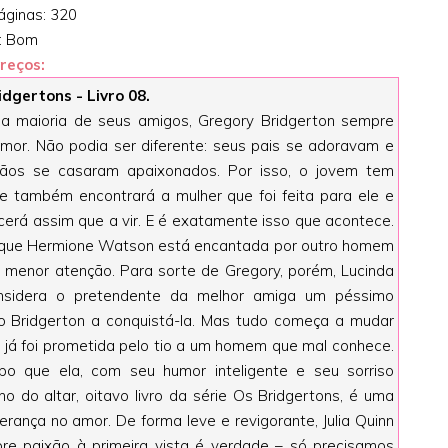
ginas: 320
o: Bom
reços:
idgertons - Livro 08.
da maioria de seus amigos, Gregory Bridgerton sempre
amor. Não podia ser diferente: seus pais se adoravam e
mãos se casaram apaixonados. Por isso, o jovem tem
e também encontrará a mulher que foi feita para ele e
erá assim que a vir. E é exatamente isso que acontece.
que Hermione Watson está encantada por outro homem
a menor atenção. Para sorte de Gregory, porém, Lucinda
nsidera o pretendente da melhor amiga um péssimo
co Bridgerton a conquistá-la. Mas tudo começa a mudar
 já foi prometida pelo tio a um homem que mal conhece.
o que ela, com seu humor inteligente e seu sorriso
ho do altar, oitavo livro da série Os Bridgertons, é uma
erança no amor. De forma leve e revigorante, Julia Quinn
e paixão à primeira vista é verdade – só precisamos