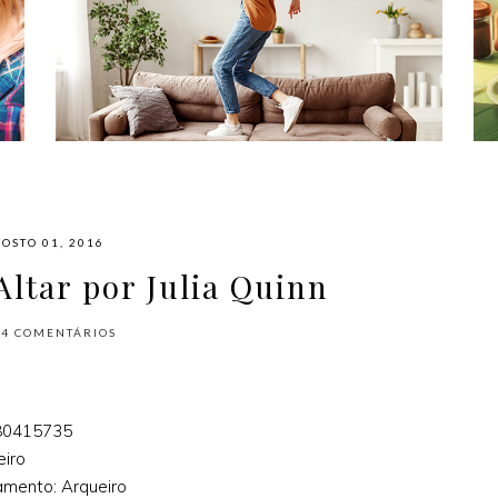
#NAPLAYLIST - PARA AFASTAR OS
MÓVEIS E DANÇAR
OSTO 01, 2016
ltar por Julia Quinn
14
COMENTÁRIOS
80415735
eiro
mento: Arqueiro