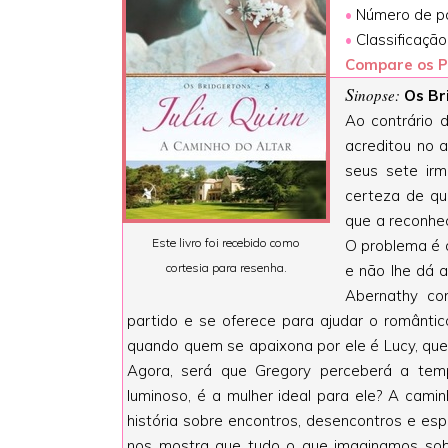
•
Número de pá
•
Classificaçã
Compare os P
S
inopse:
Os Br
Ao contrário 
acreditou no 
seus sete ir
certeza de qu
que a reconhec
Este livro foi recebido como
O problema é 
cortesia para resenha.
e não lhe dá 
Abernathy co
partido e se oferece para ajudar o românti
quando quem se apaixona por ele é Lucy, que
Agora, será que Gregory perceberá a temp
luminoso, é a mulher ideal para ele? A camin
história sobre encontros, desencontros e esp
nos mostra que tudo o que imaginamos sobr