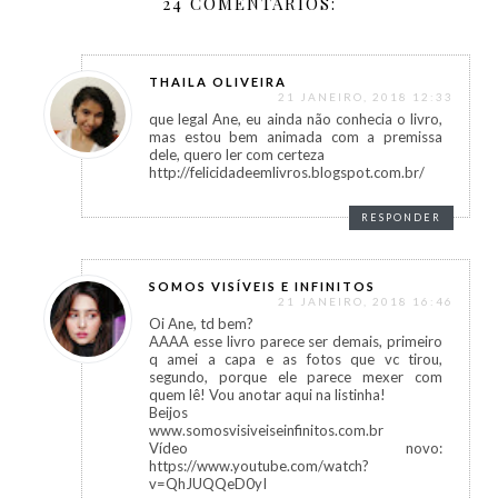
24 COMENTÁRIOS:
THAILA OLIVEIRA
21 JANEIRO, 2018 12:33
que legal Ane, eu ainda não conhecia o livro,
mas estou bem animada com a premissa
dele, quero ler com certeza
http://felicidadeemlivros.blogspot.com.br/
RESPONDER
SOMOS VISÍVEIS E INFINITOS
21 JANEIRO, 2018 16:46
Oi Ane, td bem?
AAAA esse livro parece ser demais, primeiro
q amei a capa e as fotos que vc tirou,
segundo, porque ele parece mexer com
quem lê! Vou anotar aqui na listinha!
Beijos
www.somosvisiveiseinfinitos.com.br
Vídeo novo:
https://www.youtube.com/watch?
v=QhJUQQeD0yI