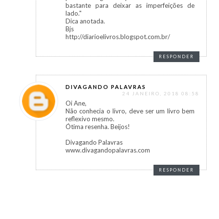
bastante para deixar as imperfeições de
lado."
Dica anotada.
Bjs
http://diarioelivros.blogspot.com.br/
RESPONDER
DIVAGANDO PALAVRAS
24 JANEIRO, 2018 08:58
Oi Ane,
Não conhecia o livro, deve ser um livro bem
reflexivo mesmo.
Ótima resenha. Beijos!
Divagando Palavras
www.divagandopalavras.com
RESPONDER