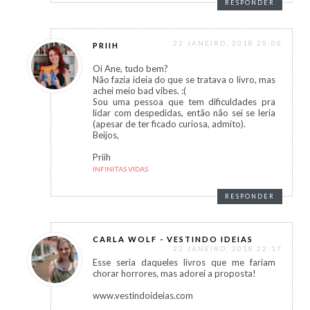
RESPONDER
22 JANEIRO, 2018 20:00
PRIIH
Oi Ane, tudo bem?
Não fazia ideia do que se tratava o livro, mas
achei meio bad vibes. :(
Sou uma pessoa que tem dificuldades pra
lidar com despedidas, então não sei se leria
(apesar de ter ficado curiosa, admito).
Beijos,
Priih
INFINITAS VIDAS
RESPONDER
CARLA WOLF - VESTINDO IDEIAS
22 JANEIRO, 2018 22:17
Esse seria daqueles livros que me fariam
chorar horrores, mas adorei a proposta!
www.vestindoideias.com