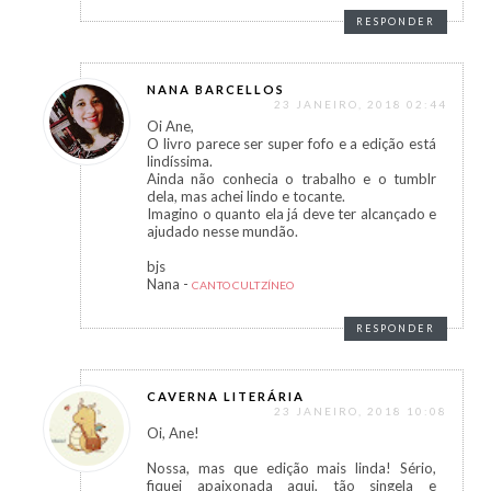
RESPONDER
NANA BARCELLOS
23 JANEIRO, 2018 02:44
Oi Ane,
O livro parece ser super fofo e a edição está
lindíssima.
Ainda não conhecia o trabalho e o tumblr
dela, mas achei lindo e tocante.
Imagino o quanto ela já deve ter alcançado e
ajudado nesse mundão.
bjs
Nana -
CANTO CULTZÍNEO
RESPONDER
CAVERNA LITERÁRIA
23 JANEIRO, 2018 10:08
Oi, Ane!
Nossa, mas que edição mais linda! Sério,
fiquei apaixonada aqui, tão singela e