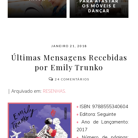
PARA AFASTAR
OS MÓVEIS E
DANÇAR
JANEIRO 21, 2018
Últimas Mensagens Recebidas
por Emily Trunko
24
COMENTÁRIOS
| Arquivado em:
RESENHAS.
•
ISBN: 9788555340604
•
Editora: Seguinte
•
Ano de Lançamento:
2017
•
Número de páginas: