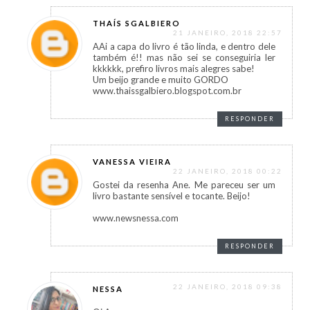
THAÍS SGALBIERO
21 JANEIRO, 2018 22:57
AAi a capa do livro é tão linda, e dentro dele
também é!! mas não sei se conseguiria ler
kkkkkk, prefiro livros mais alegres sabe!
Um beijo grande e muito GORDO
www.thaissgalbiero.blogspot.com.br
RESPONDER
VANESSA VIEIRA
22 JANEIRO, 2018 00:22
Gostei da resenha Ane. Me pareceu ser um
livro bastante sensível e tocante. Beijo!
www.newsnessa.com
RESPONDER
22 JANEIRO, 2018 09:38
NESSA