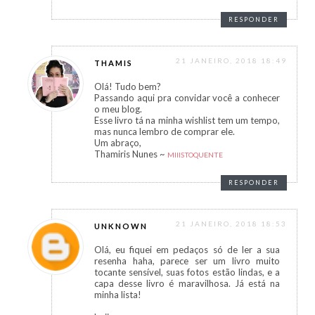
RESPONDER
21 JANEIRO, 2018 18:49
THAMIS
Olá! Tudo bem?
Passando aqui pra convidar você a conhecer
o meu blog.
Esse livro tá na minha wishlist tem um tempo,
mas nunca lembro de comprar ele.
Um abraço,
Thamiris Nunes ~
MIIISTOQUENTE
RESPONDER
21 JANEIRO, 2018 18:53
UNKNOWN
Olá, eu fiquei em pedaços só de ler a sua
resenha haha, parece ser um livro muito
tocante sensível, suas fotos estão lindas, e a
capa desse livro é maravilhosa. Já está na
minha lista!