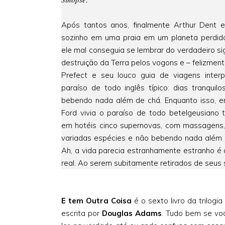
Após tantos anos, finalmente Arthur Dent e
sozinho em uma praia em um planeta perdido
ele mal conseguia se lembrar do verdadeiro si
destruição da Terra pelos vogons e – felizmen
Prefect e seu louco guia de viagens interpl
paraíso de todo inglês típico: dias tranquil
bebendo nada além de chá. Enquanto isso, e
Ford vivia o paraíso de todo betelgeusiano tí
em hotéis cinco supernovas, com massagens,
variadas espécies e não bebendo nada além 
Ah, a vida parecia estranhamente estranho é
real. Ao serem subitamente retirados de seus s
E tem Outra Coisa
é o sexto livro da trilogia
escrita por
Douglas Adams
. Tudo bem se vo