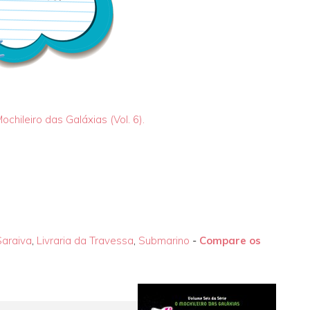
chileiro das Galáxias (Vol. 6).
Saraiva
,
Livraria da Travessa
,
Submarino
-
Compare os