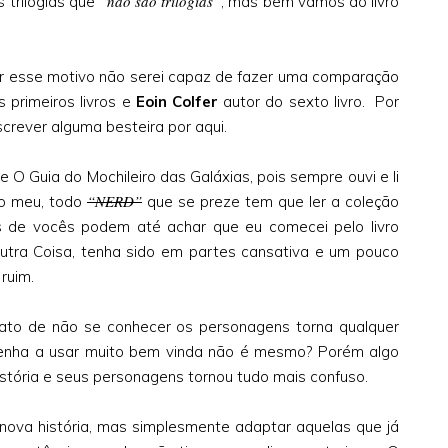
“não são trilogias”
 trilogias que
, mas bem vamos ao livro
 por esse motivo não serei capaz de fazer uma comparação
 primeiros livros e
Eoin Colfer
autor do sexto livro. Por
crever alguma besteira por aqui.
ie O Guia do Mochileiro das Galáxias, pois sempre ouvi e li
“NERD”
go meu, todo
que se preze tem que ler a coleção
 de vocês podem até achar que eu comecei pelo livro
utra Coisa, tenha sido em partes cansativa e um pouco
ruim.
ato de não se conhecer os personagens torna qualquer
r venha a usar muito bem vinda não é mesmo? Porém algo
istória e seus personagens tornou tudo mais confuso.
a nova história, mas simplesmente adaptar aquelas que já