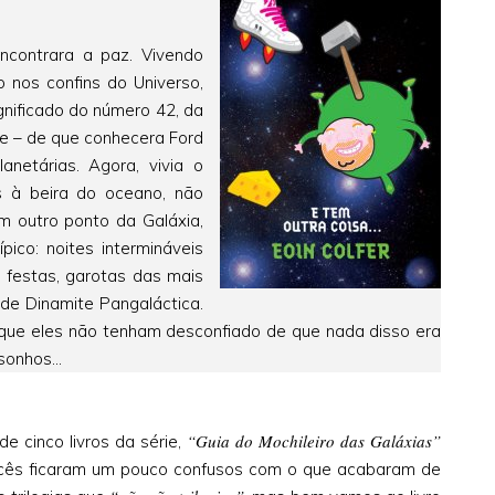
ncontrara a paz. Vivendo
 nos confins do Universo,
gnificado do número 42, da
te – de que conhecera Ford
anetárias. Agora, vivia o
os à beira do oceano, não
m outro ponto da Galáxia,
pico: noites intermináveis
 festas, garotas das mais
de Dinamite Pangaláctica.
 que eles não tenham desconfiado de que nada disso era
onhos...
“Guia do Mochileiro das Galáxias”
 de cinco livros da série,
cês ficaram um pouco confusos com o que acabaram de