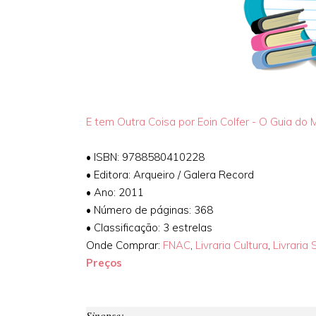
E tem Outra Coisa por Eoin Colfer - O Guia do Mo
•
ISBN: 9788580410228
•
Editora: Arqueiro / Galera Record
•
Ano: 2011
•
Número de páginas: 368
•
Classificação: 3 estrelas
Onde Comprar:
FNAC
,
Livraria Cultura
,
Livraria 
Preços
Sinopse: