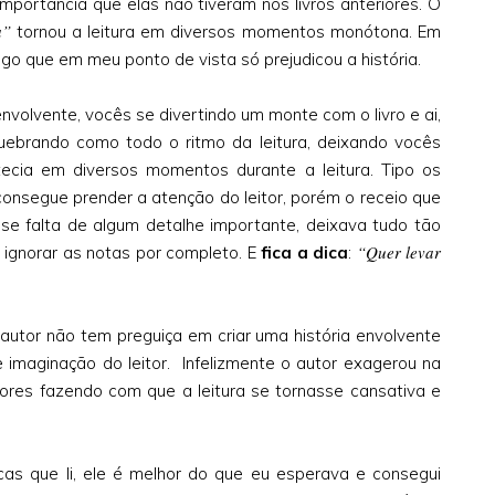
mportância que elas não tiveram nos livros anteriores. O
a”
tornou a leitura em diversos momentos monótona. Em
go que em meu ponto de vista só prejudicou a história.
envolvente, vocês se divertindo um monte com o livro e ai,
ebrando como todo o ritmo da leitura, deixando vocês
ecia em diversos momentos durante a leitura. Tipo os
 consegue prender a atenção do leitor, porém o receio que
isse falta de algum detalhe importante, deixava tudo tão
“Quer levar
i ignorar as notas por completo. E
fica a dica
:
o autor não tem preguiça em criar uma história envolvente
imaginação do leitor. Infelizmente o autor exagerou na
riores fazendo com que a leitura se tornasse cansativa e
cas que li, ele é melhor do que eu esperava e consegui