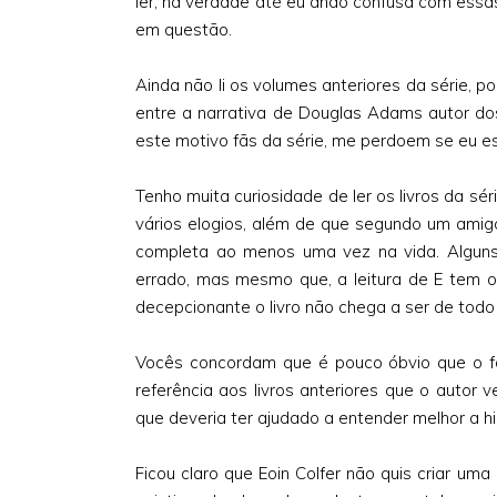
ler, na verdade até eu ando confusa com essas
em questão.
Ainda não li os volumes anteriores da série,
entre a narrativa de Douglas Adams autor dos
este motivo fãs da série, me perdoem se eu es
Tenho muita curiosidade de ler os livros da sér
vários elogios, além de que segundo um ami
completa ao menos uma vez na vida. Alguns
errado, mas mesmo que, a leitura de E tem o
decepcionante o livro não chega a ser de todo 
Vocês concordam que é pouco óbvio que o f
referência aos livros anteriores que o auto
que deveria ter ajudado a entender melhor a h
Ficou claro que Eoin Colfer não quis criar um