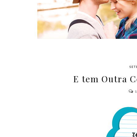
AMOR
SET
E tem Outra C