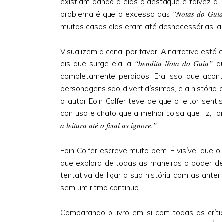
existiam dando a elas o destaque e talvez a i
“Notas do Gui
problema é que o excesso das
muitos casos elas eram até desnecessárias, al
Visualizem a cena, por favor: A narrativa está 
“bendita Nota do Guia”
eis que surge ela, a
qu
completamente perdidos. Era isso que acont
personagens são divertidíssimos, e a história
o autor Eoin Colfer teve de que o leitor sent
confuso e chato que a melhor coisa que fiz, fo
a leitura até o final as ignore.”
Eoin Colfer escreve muito bem. É visível que 
que explora de todas as maneiras o poder de 
tentativa de ligar a sua história com as ante
sem um ritmo continuo.
Comparando o livro em si com todas as críti