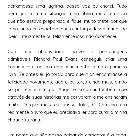
derramasse uma lágrima, dessa vez eu chorei. Tudo
bem que foi uma situação meio óbvia, mas confesso
que não estava preparada e fiquei muito triste por que
lá no fundo eu espetava que o autor pudesse mudar de
ideia. Infelizmente ou felizmente isso não aconteceu.
Com uma objetividade incrível e personagens
admiráveis Richard Paul Evans conseguiu criar uma
continuação tão rica emocionalmente como o primeiro
livro. Se antes eu já torcia para que Alan encontrasse a
felicidade novamente agora eu torço ainda mais, e não
só por ele e sim por Angel e Kailamai também que
através de suas histórias me cativaram e me ensinaram
muito. O que mais eu posso falar, O Caminho era
realmente o livro que eu precisava ler para curar a minha
chatice literária.
Um ponto que não posso deixar de comentar é a capa.