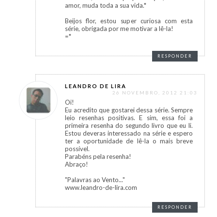
amor, muda toda a sua vida.*
Beijos flor, estou super curiosa com esta
série, obrigada por me motivar a lê-la!
=*
RESPONDER
LEANDRO DE LIRA
26 NOVEMBRO, 2012 21:03
Oi!
Eu acredito que gostarei dessa série. Sempre
leio resenhas positivas. E sim, essa foi a
primeira resenha do segundo livro que eu li.
Estou deveras interessado na série e espero
ter a oportunidade de lê-la o mais breve
possível.
Parabéns pela resenha!
Abraço!
"Palavras ao Vento..."
www.leandro-de-lira.com
RESPONDER