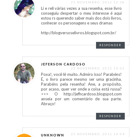
25 NOVEMBRO, 2012 12:38
Li e reli várias vezes a sua resenha, esse livro
conseguiu despertar o meu interesse é aqui
estou rs querendo saber mais dos dois livros,
conhecer os personagens e seus dramas
http://blogversoselivros.blogspot.com.br/
RESPONDER
JEFERSON CARDOSO
25 NOVEMBRO, 2012 14:02
Poxa!, você lê muito. Admiro isso! Parabéns!
É, o livro parece mesmo ser uma gracinha.
Parabéns pela resenha! Ane, a propósito,
por acaso, quer ver onde a coisa está russa?
>>> O http://jefhcardoso.blogspot.com
anseia por um comentário de sua parte.
Abraço!
RESPONDER
25 NOVEMBRO, 2012 14:04
UNKNOWN