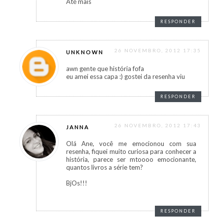
Até mais
RESPONDER
26 NOVEMBRO, 2012 17:35
UNKNOWN
awn gente que história fofa
eu amei essa capa :) gostei da resenha viu
RESPONDER
26 NOVEMBRO, 2012 17:43
JANNA
Olá Ane, você me emocionou com sua
resenha, fiquei muito curiosa para conhecer a
história, parece ser mtoooo emocionante,
quantos livros a série tem?
BjOs!!!
RESPONDER