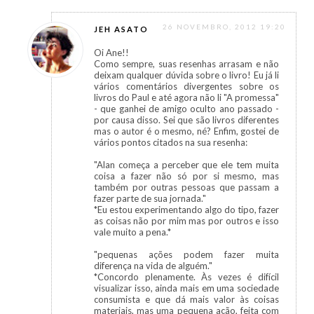
26 NOVEMBRO, 2012 19:20
JEH ASATO
Oi Ane!!
Como sempre, suas resenhas arrasam e não
deixam qualquer dúvida sobre o livro! Eu já li
vários comentários divergentes sobre os
livros do Paul e até agora não li "A promessa"
- que ganhei de amigo oculto ano passado -
por causa disso. Sei que são livros diferentes
mas o autor é o mesmo, né? Enfim, gostei de
vários pontos citados na sua resenha:
"Alan começa a perceber que ele tem muita
coisa a fazer não só por si mesmo, mas
também por outras pessoas que passam a
fazer parte de sua jornada."
*Eu estou experimentando algo do tipo, fazer
as coisas não por mim mas por outros e isso
vale muito a pena.*
"pequenas ações podem fazer muita
diferença na vida de alguém."
*Concordo plenamente. Às vezes é difícil
visualizar isso, ainda mais em uma sociedade
consumista e que dá mais valor às coisas
materiais, mas uma pequena ação, feita com