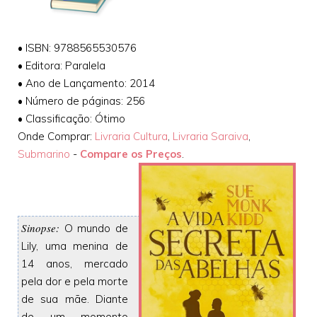
•
ISBN: 9788565530576
•
Editora: Paralela
•
Ano de Lançamento: 2014
•
Número de páginas: 256
•
Classificação: Ótimo
Onde Comprar:
Livraria Cultura
,
Livraria Saraiva
,
Submarino
-
Compare os Preços
.
Sinopse:
O mundo de
Lily, uma menina de
14 anos, mercado
pela dor e pela morte
de sua mãe. Diante
de um momento