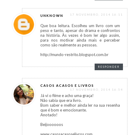
17 NOVEMBRO, 2014 16:11
UNKNOWN
Que boa leitura. Escolheu um livro com um
peso e tanto, apesar do drama e confrontos
na história. Às vezes é bom ler algo assim,
para nos motivar ainda mais e perceber
como são realmente as pessoas.
http://mundo-restrito.blogspot.com.br
RESPONDER
CASOS ACASOS E LIVROS
17 NOVEMBRO, 2014 16:54
Já vi o filme e acho uma graça!
Não sabia que era livro.
Bom saber e melhor ainda ler na sua resenha
que é bom e emocionante.
Anotado!
Beijoooooos
www.casosacasoselivros.com