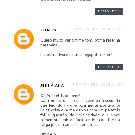
RESPONDER
17 NOVEMBRO, 2014 19:57
THALES
Quero muito ver o filme tbm, ótima resenha
parabéns
http://criativare-leitura.blogspot.com.br/
RESPONDER
17 NOVEMBRO, 2014 21:55
JENI VIANA
Oi, Ariane! Tudo bem?
Cara, gostei da resenha. Deve ser a segunda
que leio do livro e igualmente positiva. A
única coisa que me deixou com um pé atrás
foi a questão da religiosidade que você
comentou. Embora faça sentido com toda a
carga pesada que a história traz...
Um beijo,