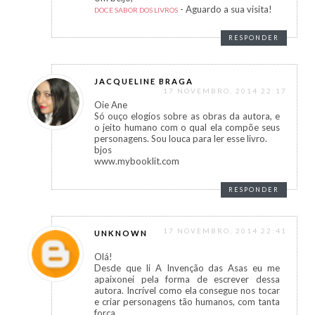
- Aguardo a sua visita!
DOCE SABOR DOS LIVROS
RESPONDER
JACQUELINE BRAGA
17 NOVEMBRO, 2014 22:17
Oie Ane
Só ouço elogios sobre as obras da autora, e
o jeito humano com o qual ela compõe seus
personagens. Sou louca para ler esse livro.
bjos
www.mybooklit.com
RESPONDER
17 NOVEMBRO, 2014 22:41
UNKNOWN
Olá!
Desde que li A Invenção das Asas eu me
apaixonei pela forma de escrever dessa
autora. Incrível como ela consegue nos tocar
e criar personagens tão humanos, com tanta
força.