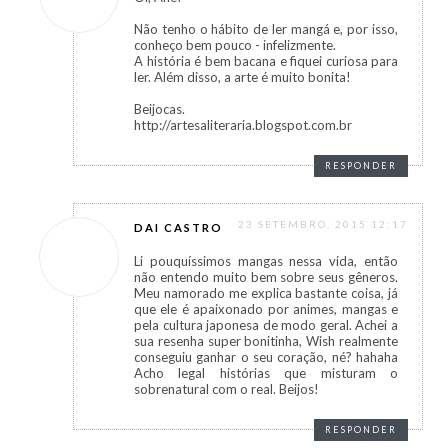
Não tenho o hábito de ler mangá e, por isso,
conheço bem pouco - infelizmente.
A história é bem bacana e fiquei curiosa para
ler. Além disso, a arte é muito bonita!
Beijocas.
http://artesaliteraria.blogspot.com.br
RESPONDER
23 SETEMBRO, 2015 12:17
DAI CASTRO
Li pouquíssimos mangas nessa vida, então
não entendo muito bem sobre seus gêneros.
Meu namorado me explica bastante coisa, já
que ele é apaixonado por animes, mangas e
pela cultura japonesa de modo geral. Achei a
sua resenha super bonitinha, Wish realmente
conseguiu ganhar o seu coração, né? hahaha
Acho legal histórias que misturam o
sobrenatural com o real. Beijos!
RESPONDER