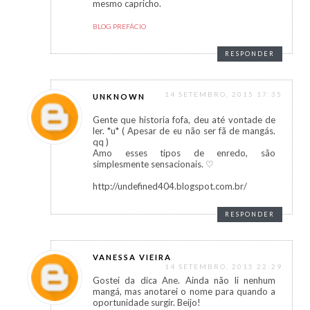
mesmo capricho.
BLOG PREFÁCIO
RESPONDER
14 SETEMBRO, 2015 17:35
UNKNOWN
Gente que historia fofa, deu até vontade de
ler. *u* ( Apesar de eu não ser fã de mangás.
qq )
Amo esses tipos de enredo, são
simplesmente sensacionais. ♡
http://undefined404.blogspot.com.br/
RESPONDER
VANESSA VIEIRA
14 SETEMBRO, 2015 22:29
Gostei da dica Ane. Ainda não li nenhum
mangá, mas anotarei o nome para quando a
oportunidade surgir. Beijo!