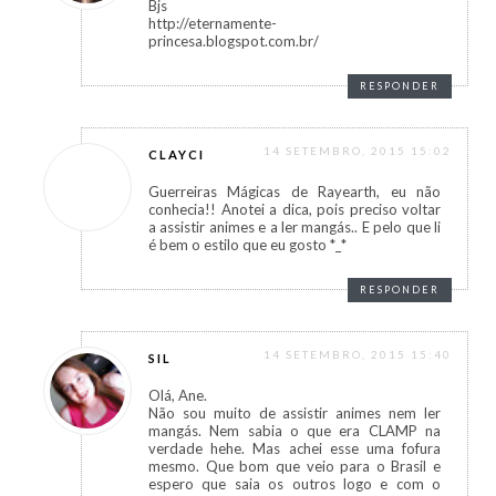
Bjs
http://eternamente-
princesa.blogspot.com.br/
RESPONDER
14 SETEMBRO, 2015 15:02
CLAYCI
Guerreiras Mágicas de Rayearth, eu não
conhecia!! Anotei a dica, pois preciso voltar
a assistir animes e a ler mangás.. E pelo que li
é bem o estilo que eu gosto *_*
RESPONDER
14 SETEMBRO, 2015 15:40
SIL
Olá, Ane.
Não sou muito de assistir animes nem ler
mangás. Nem sabia o que era CLAMP na
verdade hehe. Mas achei esse uma fofura
mesmo. Que bom que veio para o Brasil e
espero que saia os outros logo e com o