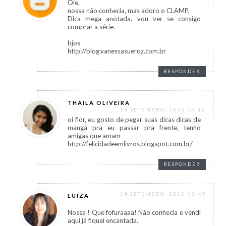
Oie,
nossa não conhecia, mas adoro o CLAMP.
Dica mega anotada, vou ver se consigo
comprar a série.
bjos
http://blog.vanessasueroz.com.br
RESPONDER
THAILA OLIVEIRA
14 SETEMBRO, 2015 13:16
oi flor, eu gosto de pegar suas dicas dicas de
mangá pra eu passar pra frente, tenho
amigas que amam
http://felicidadeemlivros.blogspot.com.br/
RESPONDER
14 SETEMBRO, 2015 13:49
LUIZA
Nossa ! Que fofuraaaa! Não conhecia e vendi
aqui já fiquei encantada.