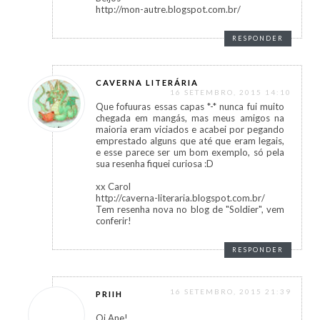
http://mon-autre.blogspot.com.br/
RESPONDER
CAVERNA LITERÁRIA
16 SETEMBRO, 2015 14:10
Que fofuuras essas capas *-* nunca fui muito
chegada em mangás, mas meus amigos na
maioria eram viciados e acabei por pegando
emprestado alguns que até que eram legais,
e esse parece ser um bom exemplo, só pela
sua resenha fiquei curiosa :D
xx Carol
http://caverna-literaria.blogspot.com.br/
Tem resenha nova no blog de "Soldier", vem
conferir!
RESPONDER
16 SETEMBRO, 2015 21:39
PRIIH
Oi Ane!