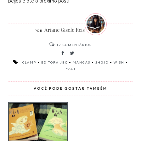
Beijos e até o próximo post!
Ariane Gisele Reis
17
COMENTÁRIOS
CLAMP
•
EDITORA JBC
•
MANGÁS
•
SHŌJO
•
WISH
•
YAOI
VOCÊ PODE GOSTAR TAMBÉM