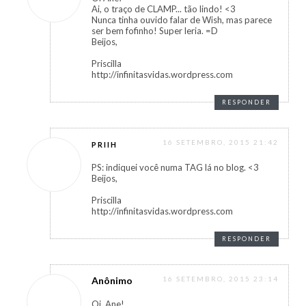
Ai, o traço de CLAMP... tão lindo! <3
Nunca tinha ouvido falar de Wish, mas parece
ser bem fofinho! Super leria. =D
Beijos,
Priscilla
http://infinitasvidas.wordpress.com
RESPONDER
16 SETEMBRO, 2015 21:42
PRIIH
PS: indiquei você numa TAG lá no blog. <3
Beijos,
Priscilla
http://infinitasvidas.wordpress.com
RESPONDER
Anônimo
16 SETEMBRO, 2015 23:14
Oi, Ane!