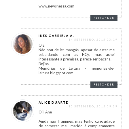
www.newsnessa.com
RESPONDER
INÊS GABRIELA A.
14 SETEMBRO, 2015 23:19
Olá,
Não sou de ler mangás, apesar de estar me
esbaldando com as HQs, mas achei
interessante a premissa, parece ser bacana.
Beijos.
Memórias de Leitura - memorias-de-
leitura.blogspot.com
RESPONDER
ALICE DUARTE
15 SETEMBRO, 2015 09:29
Oiii Ane
Ainda não li animes, mas tenho curiosidade
de começar, meu marido é completamente