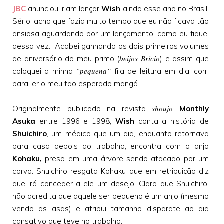
JBC
anunciou iriam lançar
Wish
ainda esse ano no Brasil.
Sério, acho que fazia muito tempo que eu não ficava tão
ansiosa aguardando por um lançamento, como eu fiquei
dessa vez. Acabei ganhando os dois primeiros volumes
beijos Bricio
de aniversário do meu primo (
) e assim que
“pequena”
coloquei a minha
fila de leitura em dia, corri
para ler o meu tão esperado mangá.
shoujo
Originalmente publicado na revista
Monthly
Asuka
entre 1996 e 1998,
Wish
conta a história de
Shuichiro
, um médico que um dia, enquanto retornava
para casa depois do trabalho, encontra com o anjo
Kohaku,
preso em uma árvore sendo atacado por um
corvo. Shuichiro resgata Kohaku que em retribuição diz
que irá conceder a ele um desejo. Claro que Shuichiro,
não acredita que aquele ser pequeno é um anjo (mesmo
vendo as asas) e atribui tamanho disparate ao dia
cansativo que teve no trabalho.