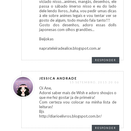
viciado nisso...animes, mangás, desenhos, ele
passa o sábado imerso nisso e eu do lado
dele lendo livros...haha, vou pedir umas dicas
à ele sobre animes legais e vou tentar ver se
gosto de algum, todo mundo fala tanto!!!
Gosto dos desenhos, adoro essas dolls
japonesas com olhos grandões...
Beijokas
naprateleiradealice.blogspot.com.ar
RESPONDER
JESSICA ANDRADE
15 SETEMBRO, 2015 20:06
Oi Ane,
Adorei saber mais de Wish e adoro shoujos o
que me fez gostar ja de primeira!
Com certeza vou colocar na minha lista de
leituras!
Bjs
http://diarioelivros.blogspot.com.br/
RESPONDER