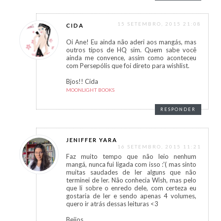
15 SETEMBRO, 2015 21:08
CIDA
Oi Ane! Eu ainda não aderi aos mangás, mas
outros tipos de HQ sim. Quem sabe você
ainda me convence, assim como aconteceu
com Persepólis que foi direto para wishlist.
Bjos!! Cida
MOONLIGHT BOOKS
RESPONDER
JENIFFER YARA
16 SETEMBRO, 2015 11:21
Faz muito tempo que não leio nenhum
mangá, nunca fui ligada com isso :'( mas sinto
muitas saudades de ler alguns que não
terminei de ler. Não conhecia Wish, mas pelo
que li sobre o enredo dele, com certeza eu
gostaria de ler e sendo apenas 4 volumes,
quero ir atrás dessas leituras <3
Beijos