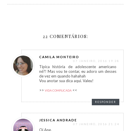
22 COMENTÁRIOS:
CAMILA MONTEIRO
07 JANEIRO, 2016 19:28
Típica história de adolescente americano
né?! Mas vou te contar, eu adoro um desses
de vez em quando hahahah
Vou anotar sua dica aqui. Valeu!
>>
<<
VIDA COMPLICADA
RESPONDER
JESSICA ANDRADE
07 JANEIRO, 2016 21:24
Oi Ane,