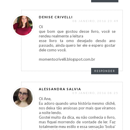
DENISE CRIVELLI
08 JANEIRO, 2016 23:49
Oi
que bom que gostou desse livro, você se
rendeu realmente a leitura
esse livro ta omo desejado desdo ano
passado, ainda quero ler ele e espero gostar
dele como você.
momentocrivelli.blogspot.com.br
RESPONDER
ALESSANDRA SALVIA
09 JANEIRO, 2016 08:25
Oi Ane,
Eu adoro quando uma história mesmo clichê,
nos deixa tão ansiosas por mais que viramos
a noite lendo.
Gostei muito da dica, eu não conhecia o livro,
mas fiquei morrendo de vontade de ler. Faz
totalmente meu estilo e essa sensação 'boba'