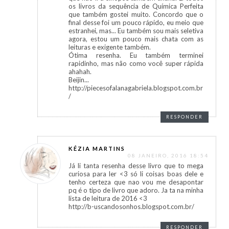
os livros da sequência de Química Perfeita
que também gostei muito. Concordo que o
final desse foi um pouco rápido, eu meio que
estranhei, mas... Eu também sou mais seletiva
agora, estou um pouco mais chata com as
leituras e exigente também.
Ótima resenha. Eu também terminei
rapidinho, mas não como você super rápida
ahahah.
Beijin...
http://piecesofalanagabriela.blogspot.com.br
/
RESPONDER
KÉZIA MARTINS
08 JANEIRO, 2016 18:54
Já li tanta resenha desse livro que to mega
curiosa para ler <3 só li coisas boas dele e
tenho certeza que nao vou me desapontar
pq é o tipo de livro que adoro. Ja ta na minha
lista de leitura de 2016 <3
http://b-uscandosonhos.blogspot.com.br/
RESPONDER