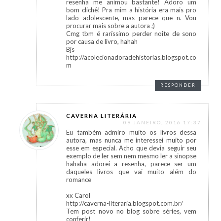
resenha me animou bastante! Adoro um
bom clichê! Pra mim a história era mais pro
lado adolescente, mas parece que n. Vou
procurar mais sobre a autora ;)
Cmg tbm é raríssimo perder noite de sono
por causa de livro, hahah
Bjs
http://acolecionadoradehistorias.blogspot.co
m
RESPONDER
CAVERNA LITERÁRIA
09 JANEIRO, 2016 17:37
Eu também admiro muito os livros dessa
autora, mas nunca me interessei muito por
esse em especial. Acho que devia seguir seu
exemplo de ler sem nem mesmo ler a sinopse
hahaha adorei a resenha, parece ser um
daqueles livros que vai muito além do
romance
xx Carol
http://caverna-literaria.blogspot.com.br/
Tem post novo no blog sobre séries, vem
conferir!