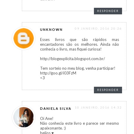
RESPONDER
09 JANEIRO, 2016 20:26
UNKNOWN
Esses livros que são rápidos mas
encantadores são os melhores. Ainda não
conhecia o livro, mas fiquei curiosa!
http://blogexplicita.blogspot.com.br/
Tem sorteio no meu blog, venha participar!
http://goo.gl/i03FzM
<3
RESPONDER
10 JANEIRO, 2016 14:32
DANIELA SILVA
Oi Ane!
Não conhecia este livro e parece ser mesmo
apaixonante. :)
beijos ♥