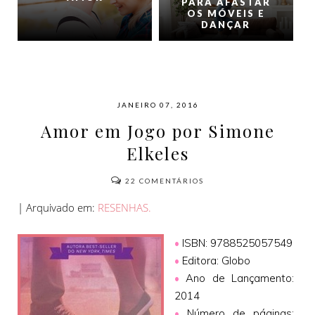
PARA AFASTAR
OS MÓVEIS E
DANÇAR
JANEIRO 07, 2016
Amor em Jogo por Simone
Elkeles
22
COMENTÁRIOS
| Arquivado em:
RESENHAS.
•
ISBN: 9788525057549
•
Editora: Globo
•
Ano de Lançamento:
2014
•
Número de páginas: