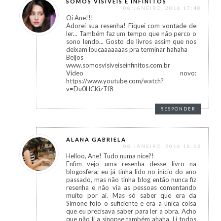
SOMOS VISÍVEIS E INFINITOS
08 JANEIRO, 2016 17:40
Oi Ane!!!
Adorei sua resenha! Fiquei com vontade de
ler... Também faz um tempo que não perco o
sono lendo... Gosto de livros assim que nos
deixam loucaaaaaaas pra terminar hahaha
Beijos
www.somosvisiveiseinfinitos.com.br
Vídeo novo:
https://www.youtube.com/watch?
v=Du0HCKizTf8
RESPONDER
ALANA GABRIELA
08 JANEIRO, 2016 18:52
Helloo, Ane! Tudo numa nice?!
Enfim vejo uma resenha desse livro na
blogosfera; eu já tinha lido no início do ano
passado, mas não tinha blog então nunca fiz
resenha e não via as pessoas comentando
muito por aí. Mas só saber que era da
Simone foio o suficiente e era a única coisa
que eu precisava saber para ler a obra. Acho
que não li a sinopse também ahaha. Li todos