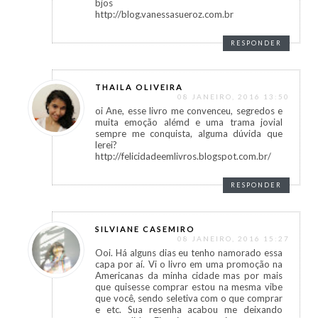
bjos
http://blog.vanessasueroz.com.br
RESPONDER
THAILA OLIVEIRA
08 JANEIRO, 2016 13:50
oi Ane, esse livro me convenceu, segredos e
muita emoção alémd e uma trama jovial
sempre me conquista, alguma dúvida que
lerei?
http://felicidadeemlivros.blogspot.com.br/
RESPONDER
SILVIANE CASEMIRO
08 JANEIRO, 2016 15:27
Ooi. Há alguns dias eu tenho namorado essa
capa por aí. Vi o livro em uma promoção na
Americanas da minha cidade mas por mais
que quisesse comprar estou na mesma vibe
que você, sendo seletiva com o que comprar
e etc. Sua resenha acabou me deixando