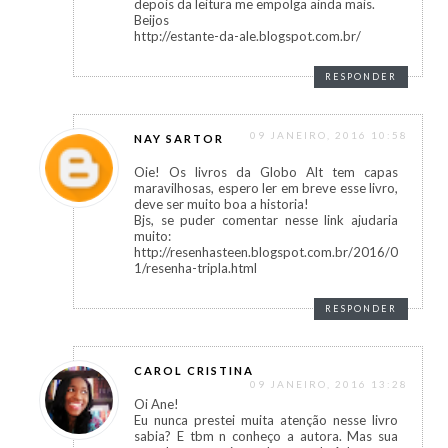
depois da leitura me empolga ainda mais.
Beijos
http://estante-da-ale.blogspot.com.br/
RESPONDER
09 JANEIRO, 2016 10:58
NAY SARTOR
Oie! Os livros da Globo Alt tem capas
maravilhosas, espero ler em breve esse livro,
deve ser muito boa a historia!
Bjs, se puder comentar nesse link ajudaria
muito:
http://resenhasteen.blogspot.com.br/2016/0
1/resenha-tripla.html
RESPONDER
CAROL CRISTINA
09 JANEIRO, 2016 13:28
Oi Ane!
Eu nunca prestei muita atenção nesse livro
sabia? E tbm n conheço a autora. Mas sua