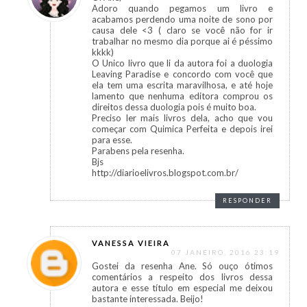
Adoro quando pegamos um livro e
acabamos perdendo uma noite de sono por
causa dele <3 ( claro se você não for ir
trabalhar no mesmo dia porque ai é péssimo
kkkk)
O Unico livro que li da autora foi a duologia
Leaving Paradise e concordo com você que
ela tem uma escrita maravilhosa, e até hoje
lamento que nenhuma editora comprou os
direitos dessa duologia pois é muito boa.
Preciso ler mais livros dela, acho que vou
começar com Quimica Perfeita e depois irei
para esse.
Parabens pela resenha.
Bjs
http://diarioelivros.blogspot.com.br/
RESPONDER
VANESSA VIEIRA
07 JANEIRO, 2016 23:19
Gostei da resenha Ane. Só ouço ótimos
comentários a respeito dos livros dessa
autora e esse título em especial me deixou
bastante interessada. Beijo!