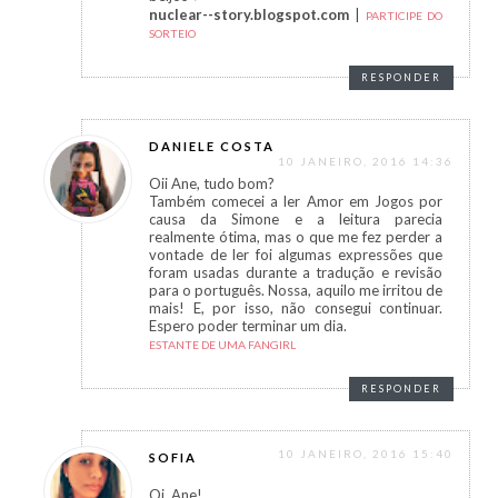
nuclear--story.blogspot.com
|
PARTICIPE DO
SORTEIO
RESPONDER
DANIELE COSTA
10 JANEIRO, 2016 14:36
Oii Ane, tudo bom?
Também comecei a ler Amor em Jogos por
causa da Simone e a leitura parecia
realmente ótima, mas o que me fez perder a
vontade de ler foi algumas expressões que
foram usadas durante a tradução e revisão
para o português. Nossa, aquilo me irritou de
mais! E, por isso, não consegui continuar.
Espero poder terminar um dia.
ESTANTE DE UMA FANGIRL
RESPONDER
10 JANEIRO, 2016 15:40
SOFIA
Oi, Ane!