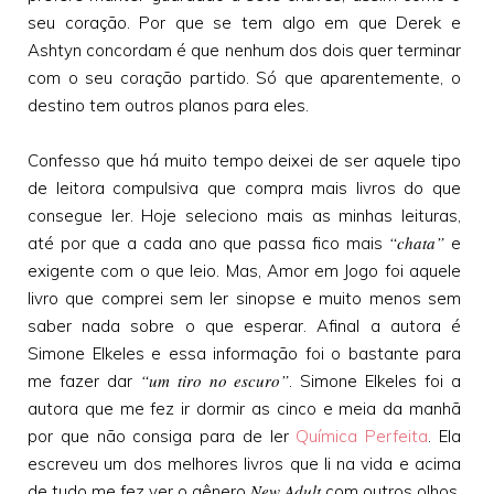
seu coração. Por que se tem algo em que Derek e
Ashtyn concordam é que nenhum dos dois quer terminar
com o seu coração partido. Só que aparentemente, o
destino tem outros planos para eles.
Confesso que há muito tempo deixei de ser aquele tipo
de leitora compulsiva que compra mais livros do que
consegue ler. Hoje seleciono mais as minhas leituras,
“chata”
até por que a cada ano que passa fico mais
e
exigente com o que leio. Mas, Amor em Jogo foi aquele
livro que comprei sem ler sinopse e muito menos sem
saber nada sobre o que esperar. Afinal a autora é
Simone Elkeles e essa informação foi o bastante para
“um tiro no escuro”
me fazer dar
. Simone Elkeles foi a
autora que me fez ir dormir as cinco e meia da manhã
por que não consiga para de ler
Química Perfeita
. Ela
escreveu um dos melhores livros que li na vida e acima
New Adult
de tudo me fez ver o gênero
com outros olhos,