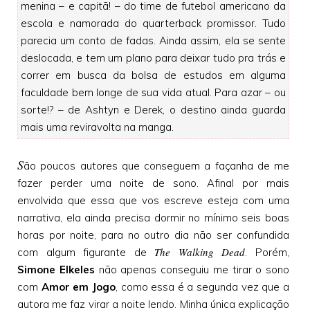
menina – e capitã! – do time de futebol americano da
escola e namorada do quarterback promissor. Tudo
parecia um conto de fadas. Ainda assim, ela se sente
deslocada, e tem um plano para deixar tudo pra trás e
correr em busca da bolsa de estudos em alguma
faculdade bem longe de sua vida atual. Para azar – ou
sorte!? – de Ashtyn e Derek, o destino ainda guarda
mais uma reviravolta na manga.
S
ão poucos autores que conseguem a façanha de me
fazer perder uma noite de sono. Afinal por mais
envolvida que essa que vos escreve esteja com uma
narrativa, ela ainda precisa dormir no mínimo seis boas
horas por noite, para no outro dia não ser confundida
The Walking Dead
com algum figurante de
. Porém,
Simone Elkeles
não apenas conseguiu me tirar o sono
com
Amor em Jogo
, como essa é a segunda vez que a
autora me faz virar a noite lendo. Minha única explicação