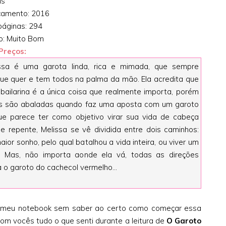
us
çamento: 2016
áginas: 294
o: Muito Bom
Preços:
ssa é uma garota linda, rica e mimada, que sempre
ue quer e tem todos na palma da mão. Ela acredita que
 bailarina é a única coisa que realmente importa, porém
s são abaladas quando faz uma aposta com um garoto
que parece ter como objetivo virar sua vida de cabeça
e repente, Melissa se vê dividida entre dois caminhos:
aior sonho, pelo qual batalhou a vida inteira, ou viver um
. Mas, não importa aonde ela vá, todas as direções
o garoto do cachecol vermelho...
 meu notebook sem saber ao certo como começar essa
om vocês tudo o que senti durante a leitura de
O Garoto