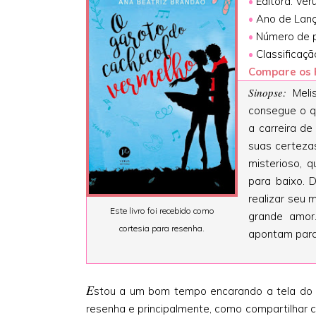
•
Editora: Ver
•
Ano de Lan
•
Número de p
•
Classificaçã
Compare os 
Sinopse:
Meli
consegue o q
a carreira de
suas certeza
misterioso, 
para baixo. D
realizar seu m
Este livro foi recebido como
grande amor
cortesia para resenha.
apontam para 
E
stou a um bom tempo encarando a tela do
resenha e principalmente, como compartilhar c