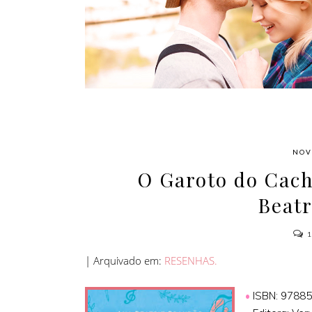
AMOR
NOV
O Garoto do Cach
Beat
| Arquivado em:
RESENHAS.
•
ISBN: 9788