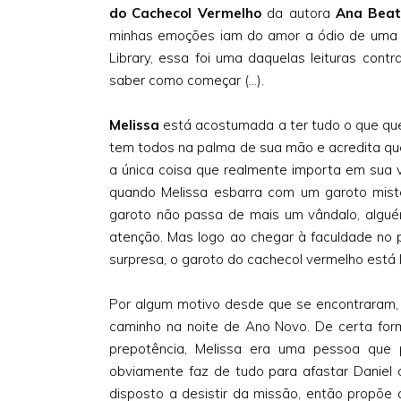
do Cachecol Vermelho
da autora
Ana Beat
minhas emoções iam do amor a ódio de uma m
Library, essa foi uma daquelas leituras cont
saber como começar (...).
Melissa
está acostumada a ter tudo o que quer
tem todos na palma de sua mão e acredita que 
a única coisa que realmente importa em sua 
quando Melissa esbarra com um garoto mis
garoto não passa de mais um vândalo, algu
atenção. Mas logo ao chegar à faculdade no p
surpresa, o garoto do cachecol vermelho está l
Por algum motivo desde que se encontraram
caminho na noite de Ano Novo. De certa for
prepotência, Melissa era uma pessoa que p
obviamente faz de tudo para afastar Daniel d
disposto a desistir da missão, então propõe