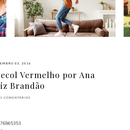
#NAPLAYLIST - PARA AFASTAR OS
MÓVEIS E DANÇAR
EMBRO 03, 2016
ecol Vermelho por Ana
riz Brandão
11
COMENTÁRIOS
576865353