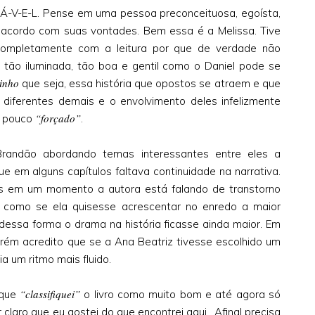
-V-E-L. Pense em uma pessoa preconceituosa, egoísta,
 acordo com suas vontades. Bem essa é a Melissa. Tive
completamente com a leitura por que de verdade não
 tão iluminada, tão boa e gentil como o Daniel pode se
tinho
que seja, essa história que opostos se atraem e que
iferentes demais e o envolvimento deles infelizmente
“forçado”
m pouco
.
andão abordando temas interessantes entre eles a
ue em alguns capítulos faltava continuidade na narrativa.
is em um momento a autora está falando de transtorno
É como se ela quisesse acrescentar no enredo a maior
essa forma o drama na história ficasse ainda maior. Em
orém acredito que se a Ana Beatriz tivesse escolhido um
a um ritmo mais fluido.
“classifiquei”
 que
o livro como muito bom e até agora só
 claro que eu gostei do que encontrei aqui. Afinal precisa