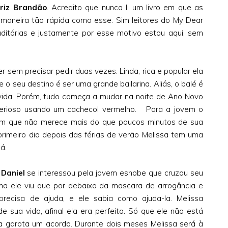
riz Brandão
. Acredito que nunca li um livro em que as
aneira tão rápida como esse. Sim leitores do My Dear
raditórias e justamente por esse motivo estou aqui, sem
 sem precisar pedir duas vezes. Linda, rica e popular ela
o seu destino é ser uma grande bailarina. Aliás, o balé é
vida. Porém, tudo começa a mudar na noite de Ano Novo
terioso usando um cachecol vermelho. Para a jovem o
ém que não merece mais do que poucos minutos de sua
rimeiro dia depois das férias de verão Melissa tem uma
á.
,
Daniel
se interessou pela jovem esnobe que cruzou seu
ma ele viu que por debaixo da mascara de arrogância e
recisa de ajuda, e ele sabia como ajuda-la. Melissa
e sua vida, afinal ela era perfeita. Só que ele não está
 a garota um acordo. Durante dois meses Melissa será à