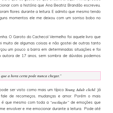
ionar com a história que Ana Beatriz Brandão escreveu.
foram flores durante a leitura. E admito que mesmo tendo
lguns momentos ele me deixou com um sorriso bobo no
nha. O Garoto do Cachecol Vermelho foi aquele livro que
i muito de algumas coisas e não gostei de outras tanto
orçou um pouco a barra em determinadas situações e foi
m autora de 17 anos, sem sombra de dúvidas podemos
 é que a hora certa pode nunca chegar.”
Young Adult
clichê
pode ser visto como mais um típico
. Já
e fale de recomeços, mudanças e amor. Porém o mais
“oscilação”
ui, é que mesmo com toda a
de emoções que
me envolver e me emocionar durante a leitura. Pode até