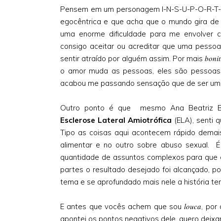
Pensem em um personagem I-N-S-U-P-O-R-T-Á
egocêntrica e que acha que o mundo gira de
uma enorme dificuldade para me envolver 
consigo aceitar ou acreditar que uma pessoa
boni
sentir atraído por alguém assim. Por mais
o amor muda as pessoas, eles são pessoas d
acabou me passando sensação que de ser u
Outro ponto é que mesmo Ana Beatriz Br
Esclerose Lateral Amiotrófica
(ELA), senti q
Tipo as coisas aqui acontecem rápido dema
alimentar e no outro sobre abuso sexual. 
quantidade de assuntos complexos para que d
partes o resultado desejado foi alcançado, p
tema e se aprofundado mais nele a história teri
louca
E antes que vocês achem que sou
, por
apontei os pontos negativos dele, quero deixar