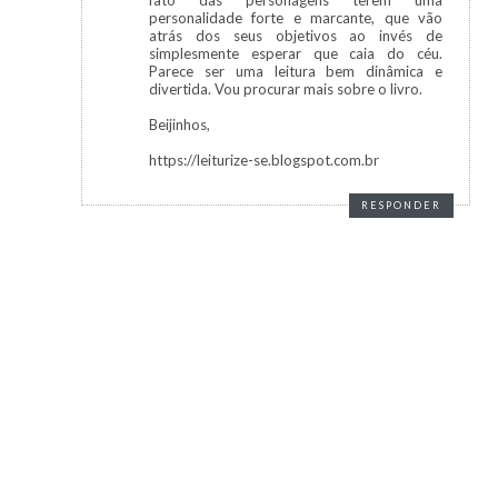
fato das personagens terem uma
personalidade forte e marcante, que vão
atrás dos seus objetivos ao invés de
simplesmente esperar que caia do céu.
Parece ser uma leitura bem dinâmica e
divertida. Vou procurar mais sobre o livro.
Beijinhos,
https://leiturize-se.blogspot.com.br
RESPONDER