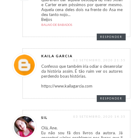
e Carter eram péssimos por querer mesmo.
Aquela cena deles dois na frente do Asa me
deu tanto nojo...
Beijos
BALAIO DE BABADOS
RESPONDER
KAILA GARCIA
02 SETEMBRO, 2020 21:55
Confesso que também iria odiar o desenrolar
da história assim. É tão ruim ver os autores
perdendo boas histórias.
https://www.kailagarcia.com
RESPONDER
03 SETEMBRO, 2020 14:35
SIL
Olá, Ane.
Eu não sou fã dos livros da autora. Já
encontrei vários problemas nos livros que li