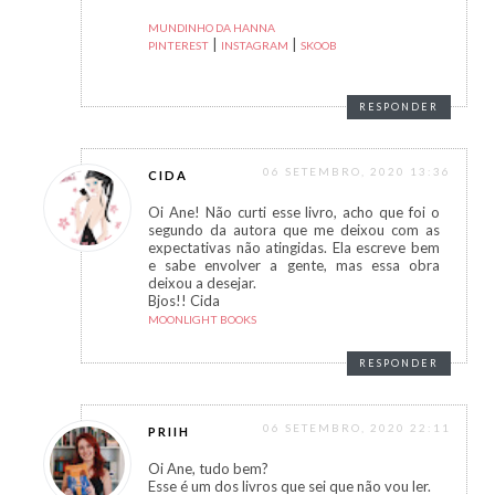
MUNDINHO DA HANNA
|
|
PINTEREST
INSTAGRAM
SKOOB
RESPONDER
06 SETEMBRO, 2020 13:36
CIDA
Oi Ane! Não curti esse livro, acho que foi o
segundo da autora que me deixou com as
expectativas não atingidas. Ela escreve bem
e sabe envolver a gente, mas essa obra
deixou a desejar.
Bjos!! Cida
MOONLIGHT BOOKS
RESPONDER
06 SETEMBRO, 2020 22:11
PRIIH
Oi Ane, tudo bem?
Esse é um dos livros que sei que não vou ler.