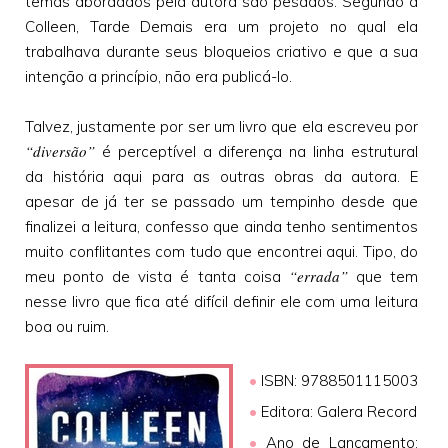
temas abordados pela autora são pesados. Segundo a
Colleen, Tarde Demais era um projeto no qual ela
trabalhava durante seus bloqueios criativo e que a sua
intenção a princípio, não era publicá-lo.
Talvez, justamente por ser um livro que ela escreveu por
“diversão”
é perceptível a diferença na linha estrutural
da história aqui para as outras obras da autora. E
apesar de já ter se passado um tempinho desde que
finalizei a leitura, confesso que ainda tenho sentimentos
muito conflitantes com tudo que encontrei aqui. Tipo, do
“errada”
meu ponto de vista é tanta coisa
que tem
nesse livro que fica até difícil definir ele com uma leitura
boa ou ruim.
•
ISBN: 9788501115003
•
Editora: Galera Record
•
Ano de Lançamento: