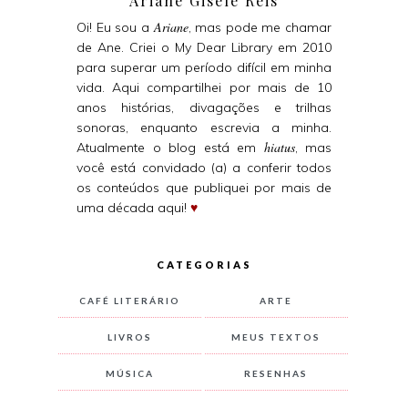
Ariane Gisele Reis
Ariane
Oi! Eu sou a
, mas pode me chamar
de Ane. Criei o My Dear Library em 2010
para superar um período difícil em minha
vida. Aqui compartilhei por mais de 10
anos histórias, divagações e trilhas
sonoras, enquanto escrevia a minha.
hiatus
Atualmente o blog está em
, mas
você está convidado (a) a conferir todos
os conteúdos que publiquei por mais de
uma década aqui!
♥
CATEGORIAS
CAFÉ LITERÁRIO
ARTE
LIVROS
MEUS TEXTOS
MÚSICA
RESENHAS