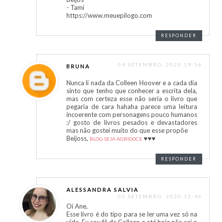
- Tami
https://www.meuepilogo.com
RESPONDER
04 SETEMBRO, 2020 19:56
BRUNA
Nunca li nada da Colleen Hoover e a cada dia
sinto que tenho que conhecer a escrita dela,
mas com certeza esse não seria o livro que
pegaria de cara hahaha parece uma leitura
incoerente com personagens pouco humanos
:/ gosto de livros pesados e devastadores
mas não gostei muito do que esse propõe
Beijoss,
♥️♥️♥️
BLOG SEJA AGRIDOCE
RESPONDER
ALESSANDRA SALVIA
05 SETEMBRO, 2020 12:46
Oi Ane,
Esse livro é do tipo para se ler uma vez só na
vida. Eu sou fã da Colleen e até hoje não sei o