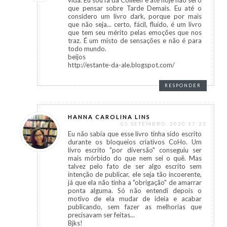
que pensar sobre Tarde Demais. Eu até o
considero um livro dark, porque por mais
que não seja... certo, fácil, fluído, é um livro
que tem seu mérito pelas emoções que nos
traz. É um misto de sensações e não é para
todo mundo.
beijos
http://estante-da-ale.blogspot.com/
RESPONDER
HANNA CAROLINA LINS
05 SETEMBRO, 2020 17:22
Eu não sabia que esse livro tinha sido escrito
durante os bloqueios criativos CoHo. Um
livro escrito "por diversão" conseguiu ser
mais mórbido do que nem sei o quê. Mas
talvez pelo fato de ser algo escrito sem
intenção de publicar, ele seja tão incoerente,
já que ela não tinha a "obrigação" de amarrar
ponta alguma. Só não entendi depois o
motivo de ela mudar de ideia e acabar
publicando, sem fazer as melhorias que
precisavam ser feitas...
Bjks!