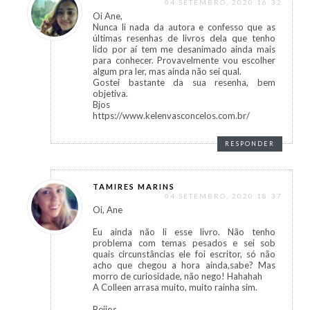
04 SETEMBRO, 2020 16:32
Oi Ane,
Nunca li nada da autora e confesso que as
últimas resenhas de livros dela que tenho
lido por aí tem me desanimado ainda mais
para conhecer. Provavelmente vou escolher
algum pra ler, mas ainda não sei qual.
Gostei bastante da sua resenha, bem
objetiva.
Bjos
https://www.kelenvasconcelos.com.br/
RESPONDER
TAMIRES MARINS
04 SETEMBRO, 2020 18:37
Oi, Ane
Eu ainda não li esse livro. Não tenho
problema com temas pesados e sei sob
quais circunstâncias ele foi escritor, só não
acho que chegou a hora ainda,sabe? Mas
morro de curiosidade, não nego! Hahahah
A Colleen arrasa muito, muito rainha sim.
Beijos