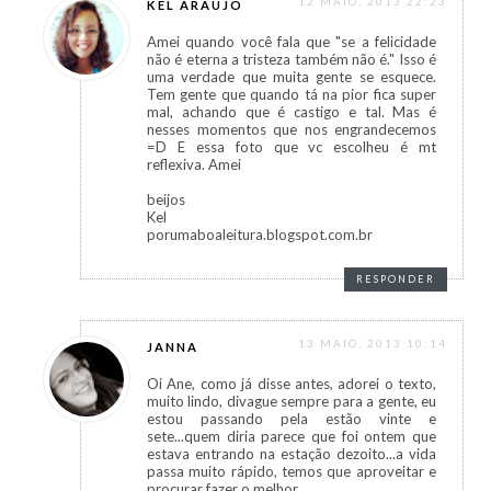
12 MAIO, 2013 22:23
KEL ARAUJO
Amei quando você fala que "se a felicidade
não é eterna a tristeza também não é." Isso é
uma verdade que muita gente se esquece.
Tem gente que quando tá na pior fica super
mal, achando que é castigo e tal. Mas é
nesses momentos que nos engrandecemos
=D E essa foto que vc escolheu é mt
reflexiva. Amei
beijos
Kel
porumaboaleitura.blogspot.com.br
RESPONDER
13 MAIO, 2013 10:14
JANNA
Oi Ane, como já disse antes, adorei o texto,
muito lindo, divague sempre para a gente, eu
estou passando pela estão vinte e
sete...quem diria parece que foi ontem que
estava entrando na estação dezoito...a vida
passa muito rápido, temos que aproveitar e
procurar fazer o melhor...