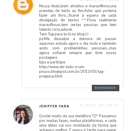
Nossa lindo,bem atrativo e maravilhoso,me
prendeu de início ao fim.Acho que poderia
fazer um livro...ficarei à espera de cada
divulgação de textos ^^.Ficou realmente
maravilhoso,tem certas pessoas que tem
talento rsrsr,adorei.
Tem Tag para tu lá no blog (=
ps:Me desculpe a demora de passar
aqui,mas estudo agora o dia todo e também
ando com probleminhas pessoais...mas
agora voltarei sempre que tiver novas
postagens.
bjus e participe
http://www.de-tudo-e-um-
pouco.blogspot.com.br/2013/05/tag-
preguica.html
RESPONDER
11 MAIO, 2013 08:43
JENIFFER YARA
Gostei muito da sua metáfora *O* Passamos
por muitas fases, muitas plataformas, e cada
uma delas vai nos moldando da forma que
achamos melhor. E nunca é tarde para pegar