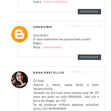
Luara -
ESTANTE VERTICAL
RESPONDER
15 MAIO, 2013 13:13
UNKNOWN
Que lindo!
A vida realmente me parece bem assim!
Beijos
Rizia -
LIVROTERAPIAS
RESPONDER
15 MAIO, 2013 17:39
NANA BARCELLOS
Oi Ane!
Adorei o texto, super lindo e bem
desenvolvido.
Quando eu era mais nova achava que ter 20
anos era tudo na vida HAHAHA... não via a
hora de chegar aos 20
Se eu pudesse voltava algumas estações
atrás, viu? AHAHAHHA