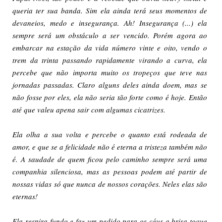
queria ter sua banda. Sim ela ainda terá seus momentos de
devaneios, medo e insegurança. Ah! Insegurança (...) ela
sempre será um obstáculo a ser vencido. Porém agora ao
embarcar na estação da vida número vinte e oito, vendo o
trem da trinta passando rapidamente virando a curva, ela
percebe que não importa muito os tropeços que teve nas
jornadas passadas. Claro alguns deles ainda doem, mas se
não fosse por eles, ela não seria tão forte como é hoje. Então
até que valeu apena sair com algumas cicatrizes.
Ela olha a sua volta e percebe o quanto está rodeada de
amor, e que se a felicidade não é eterna a tristeza também não
é. A saudade de quem ficou pelo caminho sempre será uma
companhia silenciosa, mas as pessoas podem até partir de
nossas vidas só que nunca de nossos corações. Neles elas são
eternas!
Ela respira fundo e faz um pedido para os céus a brisa toque