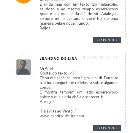
E ainda mais com um texto tão melancólio,
saudoso e ao mesmo tempo esperançoso
quanto ao que ainda há de vir. Analogias
sempre me encantam, e você fez de uma
maneira bela e doce ;) Lindo.
Beijos
RESPONDER
14 MAIO, 2013 15:04
LEANDRO DE LIRA
Oi Ane!
Gostei do texto! <3
Ficou melancólico, nostálgico e sutil. Durante
a leitura, peguei-me refletindo sobre algumas
coisas.
E mostra também um lado esperançoso
sobre o que ainda virá a acontecer. (:
Abraço!
"Palavras ao Vento..."
www.leandro-de-lira.com
RESPONDER