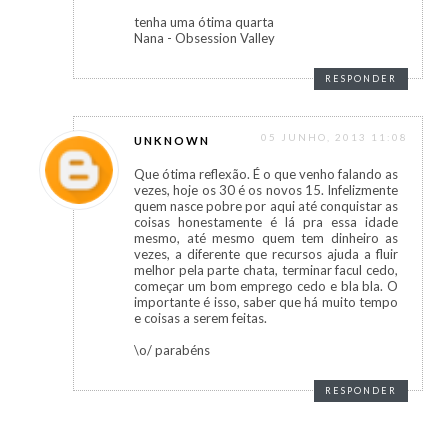
tenha uma ótima quarta
Nana - Obsession Valley
RESPONDER
05 JUNHO, 2013 11:08
UNKNOWN
Que ótima reflexão. É o que venho falando as
vezes, hoje os 30 é os novos 15. Infelizmente
quem nasce pobre por aqui até conquistar as
coisas honestamente é lá pra essa idade
mesmo, até mesmo quem tem dinheiro as
vezes, a diferente que recursos ajuda a fluir
melhor pela parte chata, terminar facul cedo,
começar um bom emprego cedo e bla bla. O
importante é isso, saber que há muito tempo
e coisas a serem feitas.
\o/ parabéns
RESPONDER