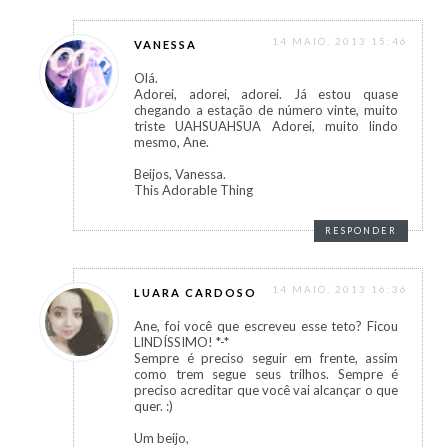
14 MAIO, 2013 15:46
VANESSA
Olá.
Adorei, adorei, adorei. Já estou quase
chegando a estação de número vinte, muito
triste UAHSUAHSUA Adorei, muito lindo
mesmo, Ane.
Beijos, Vanessa.
This Adorable Thing
RESPONDER
14 MAIO, 2013 16:36
LUARA CARDOSO
Ane, foi você que escreveu esse teto? Ficou
LINDÍSSIMO! *-*
Sempre é preciso seguir em frente, assim
como trem segue seus trilhos. Sempre é
preciso acreditar que você vai alcançar o que
quer. :)
Um beijo,