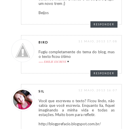
um novo trem ;}
Beijos
RESPONDER
11 MAIO, 2013 17:08
BIRD
Fugiu completamente do tema do blog, mas
o texto ficou ótimo
•
»»» EMILIE ESCREVE
RESPONDER
12 MAIO, 2013 16:07
SIL
Você que escreveu o texto? Ficou lindo, não
sabia que você escrevia. Enquanto lia, fiquei
imaginando a minha vida e todas as
estações. Muito bom para refletir.
http://blogprefacio.blogspot.com.br/