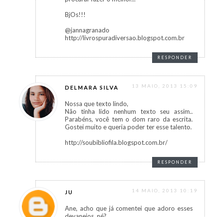
BjOs!!!
@jannagranado
http://livrospuradiversao.blogspot.com.br
RESPONDER
13 MAIO, 2013 15:09
DELMARA SILVA
Nossa que texto lindo,
Não tinha lido nenhum texto seu assim..
Parabéns, você tem o dom raro da escrita.
Gostei muito e queria poder ter esse talento.
http://soubibliofila.blogspot.com.br/
RESPONDER
14 MAIO, 2013 10:19
JU
Ane, acho que já comentei que adoro esses
devaneios, né?