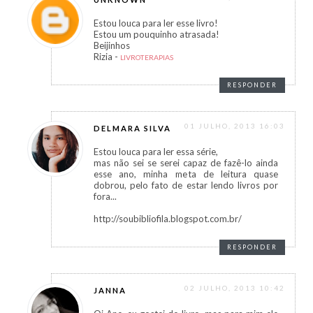
Estou louca para ler esse livro!
Estou um pouquinho atrasada!
Beijinhos
Rizia -
LIVROTERAPIAS
RESPONDER
01 JULHO, 2013 16:03
DELMARA SILVA
Estou louca para ler essa série,
mas não sei se serei capaz de fazê-lo ainda
esse ano, minha meta de leitura quase
dobrou, pelo fato de estar lendo livros por
fora...
http://soubibliofila.blogspot.com.br/
RESPONDER
02 JULHO, 2013 10:42
JANNA