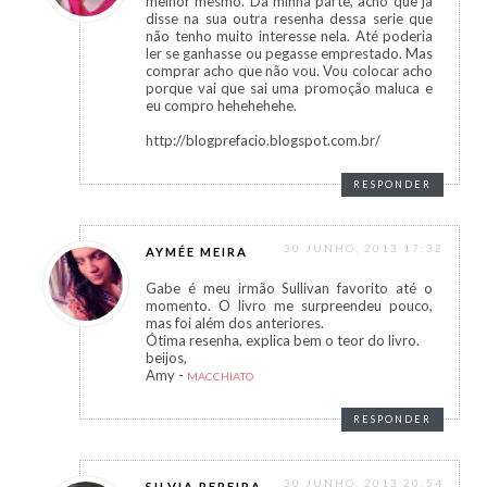
melhor mesmo. Da minha parte, acho que já
disse na sua outra resenha dessa serie que
não tenho muito interesse nela. Até poderia
ler se ganhasse ou pegasse emprestado. Mas
comprar acho que não vou. Vou colocar acho
porque vai que sai uma promoção maluca e
eu compro hehehehehe.
http://blogprefacio.blogspot.com.br/
RESPONDER
30 JUNHO, 2013 17:32
AYMÉE MEIRA
Gabe é meu irmão Sullivan favorito até o
momento. O livro me surpreendeu pouco,
mas foi além dos anteriores.
Ótima resenha, explica bem o teor do livro.
beijos,
Amy -
MACCHIATO
RESPONDER
30 JUNHO, 2013 20:54
SILVIA PEREIRA