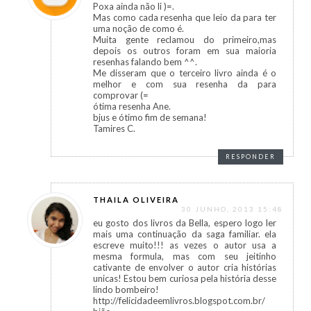
Poxa ainda não li )=.
Mas como cada resenha que leio da para ter
uma noção de como é.
Muita gente reclamou do primeiro,mas
depois os outros foram em sua maioria
resenhas falando bem ^^.
Me disseram que o terceiro livro ainda é o
melhor e com sua resenha da para
comprovar (=
ótima resenha Ane.
bjus e ótimo fim de semana!
Tamires C.
RESPONDER
THAILA OLIVEIRA
30 JUNHO, 2013 15:48
eu gosto dos livros da Bella, espero logo ler
mais uma continuação da saga familiar. ela
escreve muito!!! as vezes o autor usa a
mesma formula, mas com seu jeitinho
cativante de envolver o autor cria histórias
unicas! Estou bem curiosa pela história desse
lindo bombeiro!
http://felicidadeemlivros.blogspot.com.br/