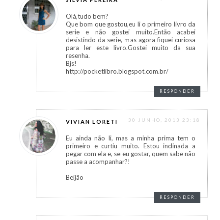
Olá,tudo bem?
Que bom que gostou,eu li o primeiro livro da
serie e não gostei muito.Então acabei
desistindo da serie, mas agora fiquei curiosa
para ler este livro.Gostei muito da sua
resenha.
Bjs!
http://pocketlibro.blogspot.com.br/
RESPONDER
30 JUNHO, 2013 23:18
VIVIAN LORETI
Eu ainda não li, mas a minha prima tem o
primeiro e curtiu muito. Estou inclinada a
pegar com ela e, se eu gostar, quem sabe não
passe a acompanhar?!
Beijão
RESPONDER