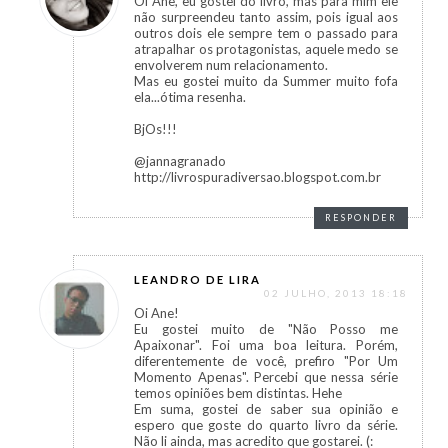
Oi Ane, eu gostei do livro, mas para mim ele
não surpreendeu tanto assim, pois igual aos
outros dois ele sempre tem o passado para
atrapalhar os protagonistas, aquele medo se
envolverem num relacionamento.
Mas eu gostei muito da Summer muito fofa
ela...ótima resenha.
BjOs!!!
@jannagranado
http://livrospuradiversao.blogspot.com.br
RESPONDER
LEANDRO DE LIRA
02 JULHO, 2013 18:18
Oi Ane!
Eu gostei muito de "Não Posso me
Apaixonar". Foi uma boa leitura. Porém,
diferentemente de você, prefiro "Por Um
Momento Apenas". Percebi que nessa série
temos opiniões bem distintas. Hehe
Em suma, gostei de saber sua opinião e
espero que goste do quarto livro da série.
Não li ainda, mas acredito que gostarei. (: