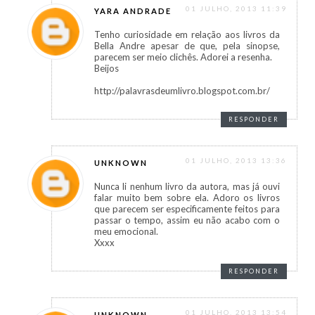
01 JULHO, 2013 11:39
YARA ANDRADE
Tenho curiosidade em relação aos livros da
Bella Andre apesar de que, pela sinopse,
parecem ser meio clichês. Adorei a resenha.
Beijos
http://palavrasdeumlivro.blogspot.com.br/
RESPONDER
01 JULHO, 2013 13:36
UNKNOWN
Nunca li nenhum livro da autora, mas já ouvi
falar muito bem sobre ela. Adoro os livros
que parecem ser especificamente feitos para
passar o tempo, assim eu não acabo com o
meu emocional.
Xxxx
RESPONDER
01 JULHO, 2013 13:54
UNKNOWN