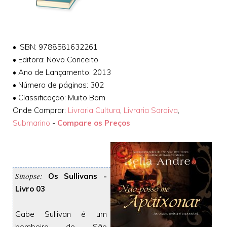
• ISBN: 9788581632261
• Editora: Novo Conceito
• Ano de Lançamento: 2013
• Número de páginas: 302
• Classificação: Muito Bom
Onde Comprar:
Livraria Cultura
,
Livraria Saraiva
,
Submarino
-
Compare os Preços
Sinopse:
Os Sullivans -
Livro 03
Gabe Sullivan é um
bombeiro de São