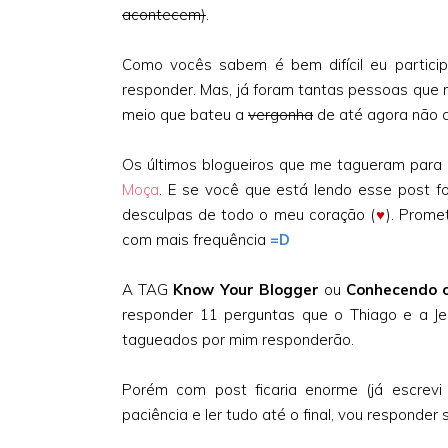
acontecem)
.
Como vocês sabem é bem difícil eu particip
responder. Mas, já foram tantas pessoas que 
meio que bateu a
vergonha
de até agora não a
Os últimos blogueiros que me tagueram para a
Moça
. E se você que está lendo esse post f
desculpas de todo o meu coração (
♥
)
. Prome
com mais frequência
=D
A TAG
Know Your Blogger
ou
Conhecendo o
responder 11 perguntas que o Thiago e a Jeh
tagueados por mim responderão.
Porém com post ficaria enorme (já escrevi
paciência e ler tudo até o final, vou responde