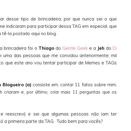
ar desse tipo de brincadeira, por que nunca sei o que
me indicaram para participar dessa TAG em especial, que
 tê-la postado aqui no blog.
 brincadeira foi o
Thiago
do
Gentle Geek
e a
Jeh
do
Di
oi uma das pessoas que me convidou anteriormente, mil
to que este ano vou tentar participar de Memes e TAGs
 Blogueiro
(a)
consiste em, contar 11 fatos sobre mim,
 criaram e, por último, criar mais 11 perguntas que os
 e reescrevi) e sei que algumas pessoas não iam ter
r só a primeira parte da TAG. Tudo bem para vocês?