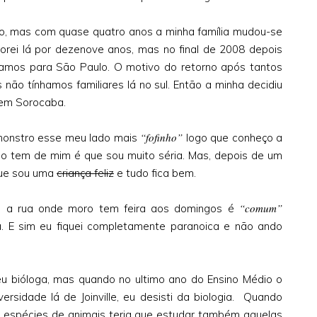
o, mas com quase quatro anos a minha família mudou-se
 Morei lá por dezenove anos, mas no final de 2008 depois
tamos para São Paulo. O motivo do retorno após tantos
não tínhamos familiares lá no sul. Então a minha decidiu
 em Sorocaba.
“fofinho”
emonstro esse meu lado mais
logo que conheço a
o tem de mim é que sou muito séria. Mas, depois de um
que sou uma
criança feliz
e tudo fica bem.
“comum”
o a rua onde moro tem feira aos domingos é
a. E sim eu fiquei completamente paranoica e não ando
 bióloga, mas quando no ultimo ano do Ensino Médio o
ersidade lá de Joinville, eu desisti da biologia. Quando
 espécies de animais teria que estudar também aquelas