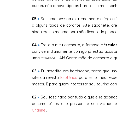
que eu não amava tipo as baratas, o meu sonho
05
•
Sou uma pessoa extremamente alérgica. Ten
a alguns tipos de corante. Até sabonete, cr
hipoalérgico mesmo para não ficar toda pipoc
04
•
Trato o meu cachorro, o famoso
Hércule
convivem diariamente comigo já estão acostu
“criança”
uma
. Ah! Gente mãe de cachorro e
03
•
Eu acredito em horóscopo, tanto que uma
site da revista
Esotérica
para ler o meu. Esp
meses. E para quem interessar sou taurina co
02
•
Sou fascinada por tudo o que é relacionad
documentários que passam e sou viciada
Channel
.