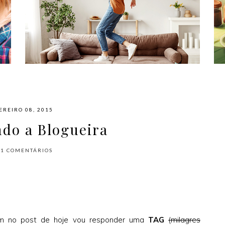
#NAPLAYLIST - PARA AFASTAR OS
MÓVEIS E DANÇAR
EREIRO 08, 2015
do a Blogueira
21
COMENTÁRIOS
sim no post de hoje vou responder uma
TAG
(milagres