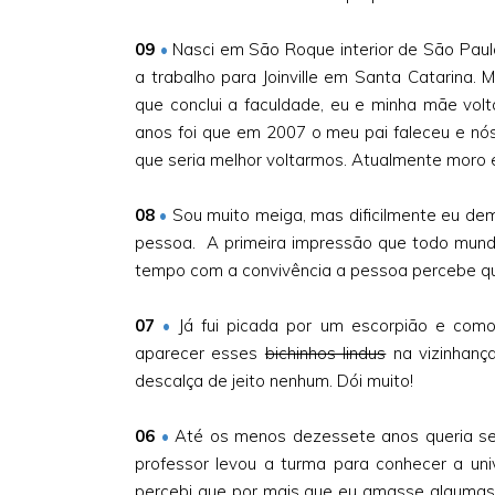
09
•
Nasci em São Roque interior de São Paul
a trabalho para Joinville em Santa Catarina.
que conclui a faculdade, eu e minha mãe vol
anos foi que em 2007 o meu pai faleceu e nós 
que seria melhor voltarmos. Atualmente moro
08
•
Sou muito meiga, mas dificilmente eu d
pessoa. A primeira impressão que todo mund
tempo com a convivência a pessoa percebe 
07
•
Já fui picada por um escorpião e com
aparecer esses
bichinhos lindus
na vizinhanç
descalça de jeito nenhum. Dói muito!
06
•
Até os menos dezessete anos queria seu
professor levou a turma para conhecer a univ
percebi que por mais que eu amasse algumas