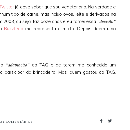
Twitter
já deve saber que sou vegetariana. Na verdade e
hum tipo de carne, mas incluo ovos, leite e derivados na
“decisão”
m 2003, ou seja, faz doze anos e eu tomei essa
do
Buzzfeed
me representa e muito. Depois deem uma
“adaptação”
nha
da TAG e de terem me conhecido um
a participar da brincadeira. Mas, quem gostou da TAG,
21
COMENTÁRIOS