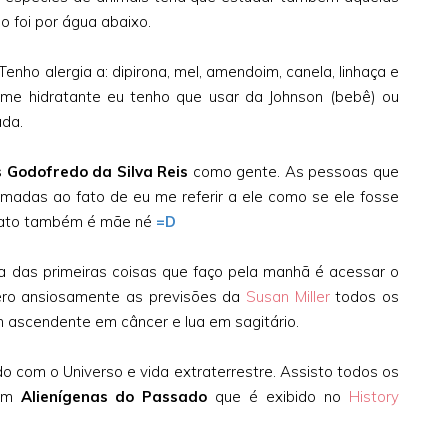
 foi por água abaixo.
ho alergia a: dipirona, mel, amendoim, canela, linhaça e
eme hidratante eu tenho que usar da Johnson (bebê) ou
ada.
s Godofredo da Silva Reis
como gente. As pessoas que
madas ao fato de eu me referir a ele como se ele fosse
 gato também é mãe né
=D
 das primeiras coisas que faço pela manhã é acessar o
ero ansiosamente as previsões da
Susan Miller
todos os
m ascendente em câncer e lua em sagitário.
o com o Universo e vida extraterrestre. Assisto todos os
 em
Alienígenas do Passado
que é exibido no
History