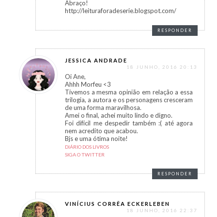
Abraço!
http://leituraforadeserie.blogspot.com/
RESPONDER
JESSICA ANDRADE
18 JUNHO, 2016 20:13
Oi Ane,
Ahhh Morfeu <3
Tivemos a mesma opinião em relação a essa
trilogia, a autora e os personagens cresceram
de uma forma maravilhosa.
Amei o final, achei muito lindo e digno.
Foi difícil me despedir também :( até agora
nem acredito que acabou.
Bjs e uma ótima noite!
DIÁRIO DOS LIVROS
SIGA O TWITTER
RESPONDER
VINÍCIUS CORRÊA ECKERLEBEN
18 JUNHO, 2016 22:37