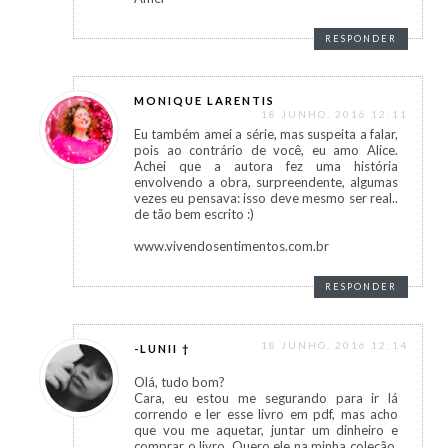
RESPONDER
MONIQUE LARENTIS
18 JUNHO, 2016 12:11
Eu também amei a série, mas suspeita a falar,
pois ao contrário de você, eu amo Alice.
Achei que a autora fez uma história
envolvendo a obra, surpreendente, algumas
vezes eu pensava: isso deve mesmo ser real..
de tão bem escrito :)
www.vivendosentimentos.com.br
RESPONDER
18 JUNHO, 2016 12:14
-LUNII †
Olá, tudo bom?
Cara, eu estou me segurando para ir lá
correndo e ler esse livro em pdf, mas acho
que vou me aquetar, juntar um dinheiro e
comprar o livro. Quero ele na minha coleção,