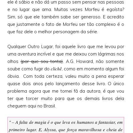
ele é sábio e não dá um passo sem pensar nas pessoas
e no lugar que ama. Muitas vezes Morfeu é egoísta?
Sim, só que ele também sabe ser generoso. E acredito
que justamente o fato de Morfeu ser tão complexo é o
que faz dele o melhor personagem da série.
Qualquer Outro Lugar, foi aquele livro que me levou por
uma aventura incrível e que me deixou com lágrimas nos
olhos
(por que sou tonta)
. A.G. Howard, não somente
clichê
soube como fugir do
, como em momento algum foi
óbvia. Com toda certeza, valeu muito a pena esperar
quase dois anos pelo lançamento desse livro. O único
problema agora que me tornei fã da autora, é que vou
ter que torcer muito para que os demais livros dela
cheguem aqui no Brasil.
" – A falta de magia é o que leva os humanos a fantasiar, em
primeiro lugar. E, Alyssa, que força maravilhosa e cheia de