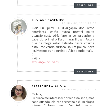
RESPONDER
SILVIANE CASEMIRO
16 JUNHO, 2016 19:55
Ooi! Eu "perdi" a divulgação dos livros
anteriores, então nunca prestei muita
atenção nesta série (apenas sempre achei a
capa do primeiro livro maravilhosa). Agora
que os blogs estão falando deste volume
estou me vendo curiosa, só um pouco, para
ler. Mesmo eu ne curtindo Alice e tudo mais. :
(
Beijos
ESTILHAÇANDO LIVROS
RESPONDER
ALESSANDRA SALVIA
17 JUNHO, 2016 20:49
Oi Ane,
Eu nunca me interessei por ler essa série, mas
sabe quando leio cada resenha e é um elogio
diferente? Saber que o final foi bom me