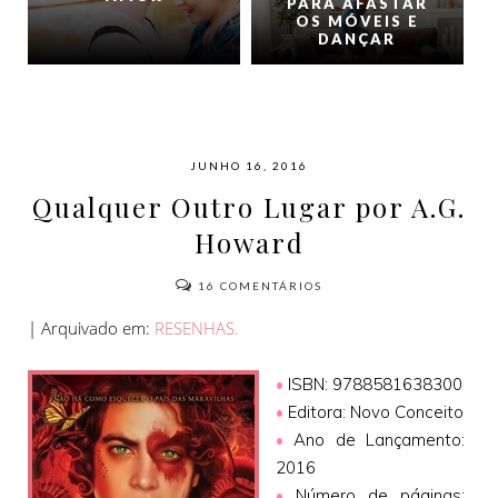
PARA AFASTAR
OS MÓVEIS E
DANÇAR
JUNHO 16, 2016
Qualquer Outro Lugar por A.G.
Howard
16
COMENTÁRIOS
| Arquivado em:
RESENHAS.
•
ISBN: 9788581638300
•
Editora: Novo Conceito
•
Ano de Lançamento:
2016
•
Número de páginas: