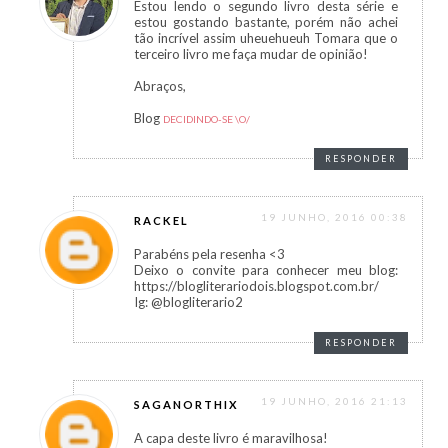
Estou lendo o segundo livro desta série e
estou gostando bastante, porém não achei
tão incrível assim uheuehueuh Tomara que o
terceiro livro me faça mudar de opinião!
Abraços,
Blog
DECIDINDO-SE \O/
RESPONDER
19 JUNHO, 2016 00:38
RACKEL
Parabéns pela resenha <3
Deixo o convite para conhecer meu blog:
https://blogliterariodois.blogspot.com.br/
Ig: @blogliterario2
RESPONDER
19 JUNHO, 2016 21:13
SAGANORTHIX
A capa deste livro é maravilhosa!