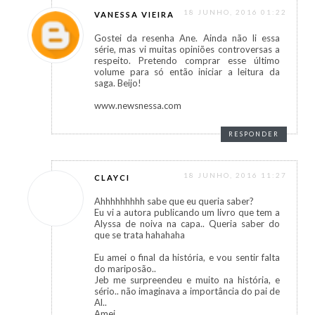
18 JUNHO, 2016 01:22
VANESSA VIEIRA
Gostei da resenha Ane. Ainda não li essa
série, mas vi muitas opiniões controversas a
respeito. Pretendo comprar esse último
volume para só então iniciar a leitura da
saga. Beijo!
www.newsnessa.com
RESPONDER
18 JUNHO, 2016 11:27
CLAYCI
Ahhhhhhhhh sabe que eu queria saber?
Eu vi a autora publicando um livro que tem a
Alyssa de noiva na capa.. Queria saber do
que se trata hahahaha
Eu amei o final da história, e vou sentir falta
do mariposão..
Jeb me surpreendeu e muito na história, e
sério.. não imaginava a importância do pai de
Al..
Amei