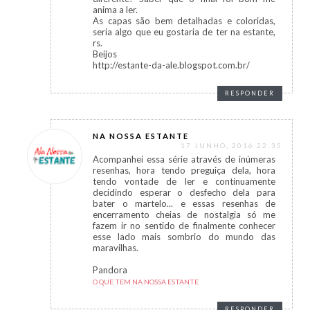
anima a ler.
As capas são bem detalhadas e coloridas,
seria algo que eu gostaria de ter na estante,
rs.
Beijos
http://estante-da-ale.blogspot.com.br/
RESPONDER
NA NOSSA ESTANTE
17 JUNHO, 2016 22:35
Acompanhei essa série através de inúmeras
resenhas, hora tendo preguiça dela, hora
tendo vontade de ler e continuamente
decidindo esperar o desfecho dela para
bater o martelo... e essas resenhas de
encerramento cheias de nostalgia só me
fazem ir no sentido de finalmente conhecer
esse lado mais sombrio do mundo das
maravilhas.
Pandora
O QUE TEM NA NOSSA ESTANTE
RESPONDER