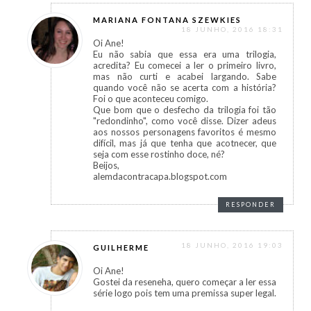
MARIANA FONTANA SZEWKIES
18 JUNHO, 2016 18:31
Oi Ane!
Eu não sabia que essa era uma trilogia,
acredita? Eu comecei a ler o primeiro livro,
mas não curti e acabei largando. Sabe
quando você não se acerta com a história?
Foi o que aconteceu comigo.
Que bom que o desfecho da trilogia foi tão
"redondinho", como você disse. Dizer adeus
aos nossos personagens favoritos é mesmo
difícil, mas já que tenha que acotnecer, que
seja com esse rostinho doce, né?
Beijos,
alemdacontracapa.blogspot.com
RESPONDER
18 JUNHO, 2016 19:03
GUILHERME
Oi Ane!
Gostei da reseneha, quero começar a ler essa
série logo pois tem uma premissa super legal.