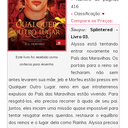
416
•
Classificação:
♥
Compare os Preços:
S
inopse:
Splintered -
Livro 03.
Alyssa está tentando
entrar novamente no
Este livro foi recebido como
País das Maravilhas. Os
cortesia para resenha.
portais para o reino se
fecharam, não sem
antes levarem sua mãe. Jeb e Morfeu estão presos em
Qualquer Outro Lugar, reino em que intraterrenos
expulsos do País das Maravilhas estão vivendo. Para
resgatá-los, ela precisa recorrer à ajuda de seu pai.
Juntos, eles iniciam uma missão quase impossível para
tentar resgatar entes queridos, restaurar o equilíbrio
dos reinos e o lugar dela como Rainha. Alyssa precisa