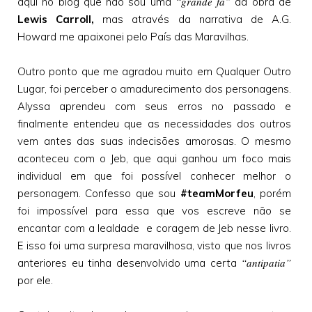
“grande fã”
aqui no blog que não sou uma
da obra de
Lewis Carroll,
mas através da narrativa de A.G.
Howard me apaixonei pelo País das Maravilhas.
Outro ponto que me agradou muito em Qualquer Outro
Lugar, foi perceber o amadurecimento dos personagens.
Alyssa aprendeu com seus erros no passado e
finalmente entendeu que as necessidades dos outros
vem antes das suas indecisões amorosas. O mesmo
aconteceu com o Jeb, que aqui ganhou um foco mais
individual em que foi possível conhecer melhor o
personagem. Confesso que sou
#teamMorfeu
, porém
foi impossível para essa que vos escreve não se
encantar com a lealdade e coragem de Jeb nesse livro.
E isso foi uma surpresa maravilhosa, visto que nos livros
“antipatia”
anteriores eu tinha desenvolvido uma certa
por ele.