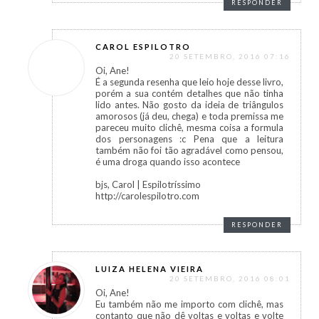
RESPONDER
CAROL ESPILOTRO
20 SETEMBRO, 2016 07:16
Oi, Ane!
É a segunda resenha que leio hoje desse livro,
porém a sua contém detalhes que não tinha
lido antes. Não gosto da ideia de triângulos
amorosos (já deu, chega) e toda premissa me
pareceu muito clichê, mesma coisa a formula
dos personagens :c Pena que a leitura
também não foi tão agradável como pensou,
é uma droga quando isso acontece
bjs, Carol | Espilotríssimo
http://carolespilotro.com
RESPONDER
LUIZA HELENA VIEIRA
20 SETEMBRO, 2016 08:01
Oi, Ane!
Eu também não me importo com clichê, mas
contanto que não dê voltas e voltas e volte