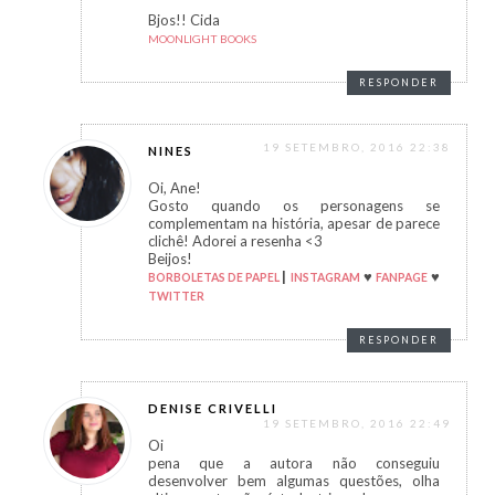
Bjos!! Cida
MOONLIGHT BOOKS
RESPONDER
19 SETEMBRO, 2016 22:38
NINES
Oi, Ane!
Gosto quando os personagens se
complementam na história, apesar de parece
clichê! Adorei a resenha <3
Beijos!
|
♥
♥
BORBOLETAS DE PAPEL
INSTAGRAM
FANPAGE
TWITTER
RESPONDER
DENISE CRIVELLI
19 SETEMBRO, 2016 22:49
Oi
pena que a autora não conseguiu
desenvolver bem algumas questões, olha