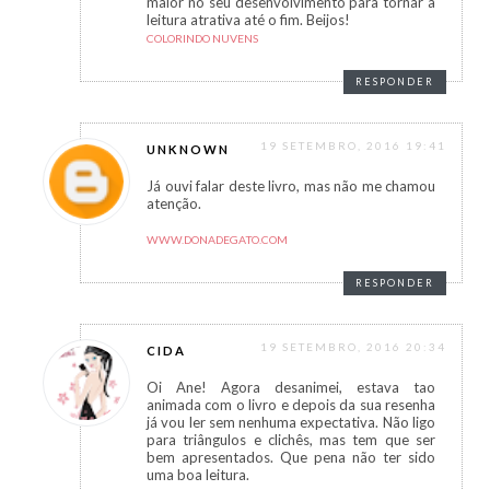
maior no seu desenvolvimento para tornar a
leitura atrativa até o fim. Beijos!
COLORINDO NUVENS
RESPONDER
19 SETEMBRO, 2016 19:41
UNKNOWN
Já ouvi falar deste livro, mas não me chamou
atenção.
WWW.DONADEGATO.COM
RESPONDER
19 SETEMBRO, 2016 20:34
CIDA
Oi Ane! Agora desanimei, estava tao
animada com o livro e depois da sua resenha
já vou ler sem nenhuma expectativa. Não ligo
para triângulos e clichês, mas tem que ser
bem apresentados. Que pena não ter sido
uma boa leitura.