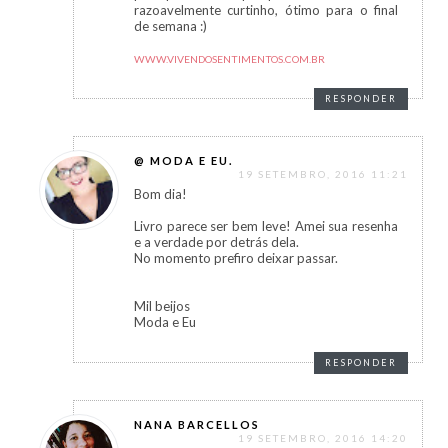
razoavelmente curtinho, ótimo para o final
de semana :)
WWW.VIVENDOSENTIMENTOS.COM.BR
RESPONDER
@ MODA E EU.
19 SETEMBRO, 2016 11:21
Bom dia!
Livro parece ser bem leve! Amei sua resenha
e a verdade por detrás dela.
No momento prefiro deixar passar.
Mil beijos
Moda e Eu
RESPONDER
NANA BARCELLOS
19 SETEMBRO, 2016 14:20