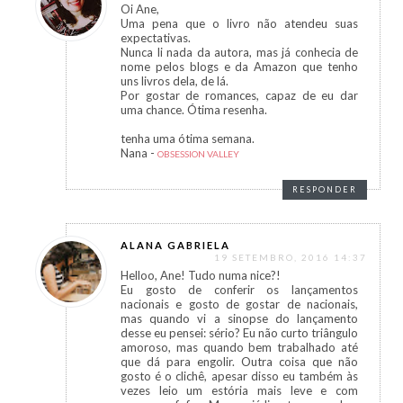
Oi Ane,
Uma pena que o livro não atendeu suas
expectativas.
Nunca li nada da autora, mas já conhecia de
nome pelos blogs e da Amazon que tenho
uns livros dela, de lá.
Por gostar de romances, capaz de eu dar
uma chance. Ótima resenha.
tenha uma ótima semana.
Nana -
OBSESSION VALLEY
RESPONDER
ALANA GABRIELA
19 SETEMBRO, 2016 14:37
Helloo, Ane! Tudo numa nice?!
Eu gosto de conferir os lançamentos
nacionais e gosto de gostar de nacionais,
mas quando vi a sinopse do lançamento
desse eu pensei: sério? Eu não curto triângulo
amoroso, mas quando bem trabalhado até
que dá para engolir. Outra coisa que não
gosto é o clichê, apesar disso eu também às
vezes leio um estória mais leve e com