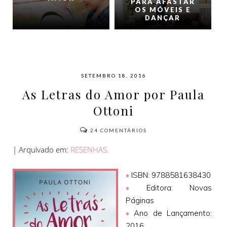
PARA AFASTAR
OS MÓVEIS E
DANÇAR
SETEMBRO 18, 2016
As Letras do Amor por Paula
Ottoni
24
COMENTÁRIOS
| Arquivado em:
RESENHAS.
•
ISBN: 9788581638430
•
Editora: Novas
Páginas
•
Ano de Lançamento:
2016