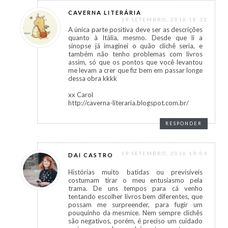
CAVERNA LITERÁRIA
19 SETEMBRO, 2016 18:32
A única parte positiva deve ser as descrições
quanto à Itália, mesmo. Desde que li a
sinopse já imaginei o quão clichê seria, e
também não tenho problemas com livros
assim, só que os pontos que você levantou
me levam a crer que fiz bem em passar longe
dessa obra kkkk
xx Carol
http://caverna-literaria.blogspot.com.br/
RESPONDER
19 SETEMBRO, 2016 19:04
DAI CASTRO
Histórias muito batidas ou previsíveis
costumam tirar o meu entusiasmo pela
trama. De uns tempos para cá venho
tentando escolher livros bem diferentes, que
possam me surpreender, para fugir um
pouquinho da mesmice. Nem sempre clichês
são negativos, porém, é preciso um cuidado