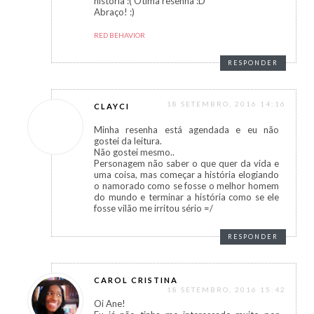
historia :( Ótima resenha :D
Abraço! :)
RED BEHAVIOR
RESPONDER
18 SETEMBRO, 2016 14:16
CLAYCI
Minha resenha está agendada e eu não
gostei da leitura.
Não gostei mesmo..
Personagem não saber o que quer da vida e
uma coisa, mas começar a história elogiando
o namorado como se fosse o melhor homem
do mundo e terminar a história como se ele
fosse vilão me irritou sério =/
RESPONDER
CAROL CRISTINA
18 SETEMBRO, 2016 15:42
Oi Ane!