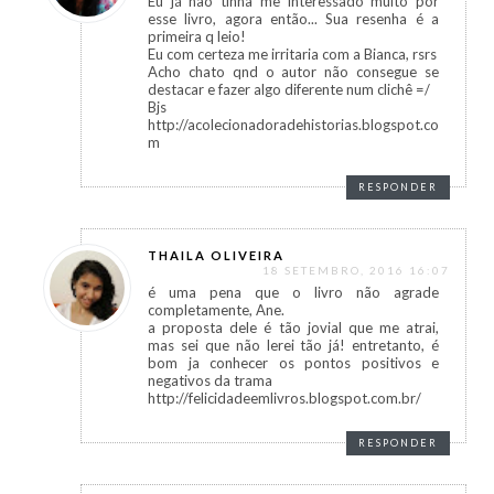
Eu já não tinha me interessado muito por
esse livro, agora então... Sua resenha é a
primeira q leio!
Eu com certeza me irritaria com a Bianca, rsrs
Acho chato qnd o autor não consegue se
destacar e fazer algo diferente num clichê =/
Bjs
http://acolecionadoradehistorias.blogspot.co
m
RESPONDER
THAILA OLIVEIRA
18 SETEMBRO, 2016 16:07
é uma pena que o livro não agrade
completamente, Ane.
a proposta dele é tão jovial que me atrai,
mas sei que não lerei tão já! entretanto, é
bom ja conhecer os pontos positivos e
negativos da trama
http://felicidadeemlivros.blogspot.com.br/
RESPONDER