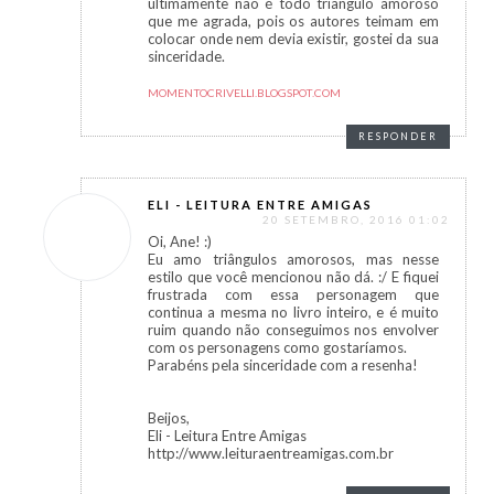
ultimamente não é todo triangulo amoroso
que me agrada, pois os autores teimam em
colocar onde nem devia existir, gostei da sua
sinceridade.
MOMENTOCRIVELLI.BLOGSPOT.COM
RESPONDER
ELI - LEITURA ENTRE AMIGAS
20 SETEMBRO, 2016 01:02
Oi, Ane! :)
Eu amo triângulos amorosos, mas nesse
estilo que você mencionou não dá. :/ E fiquei
frustrada com essa personagem que
continua a mesma no livro inteiro, e é muito
ruim quando não conseguimos nos envolver
com os personagens como gostaríamos.
Parabéns pela sinceridade com a resenha!
Beijos,
Eli - Leitura Entre Amigas
http://www.leituraentreamigas.com.br