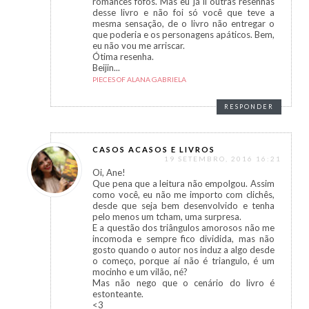
romances fofos. Mas eu já li outras resenhas
desse livro e não foi só você que teve a
mesma sensação, de o livro não entregar o
que poderia e os personagens apáticos. Bem,
eu não vou me arriscar.
Ótima resenha.
Beijin...
PIECES OF ALANA GABRIELA
RESPONDER
CASOS ACASOS E LIVROS
19 SETEMBRO, 2016 16:21
Oi, Ane!
Que pena que a leitura não empolgou. Assim
como você, eu não me importo com clichês,
desde que seja bem desenvolvido e tenha
pelo menos um tcham, uma surpresa.
E a questão dos triângulos amorosos não me
incomoda e sempre fico dividida, mas não
gosto quando o autor nos induz a algo desde
o começo, porque aí não é triangulo, é um
mocinho e um vilão, né?
Mas não nego que o cenário do livro é
estonteante.
<3