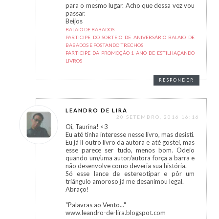
para o mesmo lugar. Acho que dessa vez vou
passar.
Beijos
BALAIO DE BABADOS
PARTICIPE DO SORTEIO DE ANIVERSÁRIO BALAIO DE
BABADOS E POSTANDO TRECHOS
PARTICIPE DA PROMOÇÃO 1 ANO DE ESTILHAÇANDO
LIVROS
RESPONDER
LEANDRO DE LIRA
20 SETEMBRO, 2016 16:16
Oi, Taurina! <3
Eu até tinha interesse nesse livro, mas desisti.
Eu já li outro livro da autora e até gostei, mas
esse parece ser tudo, menos bom. Odeio
quando um/uma autor/autora força a barra e
não desenvolve como deveria sua história.
Só esse lance de estereotipar e pôr um
triângulo amoroso já me desanimou legal.
Abraço!
"Palavras ao Vento..."
www.leandro-de-lira.blogspot.com