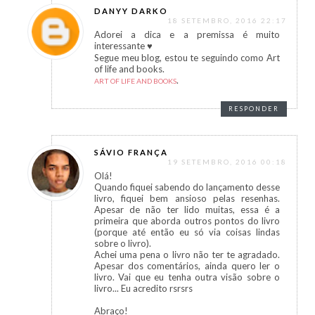
DANYY DARKO
18 SETEMBRO, 2016 22:17
Adorei a dica e a premissa é muito
interessante ♥
Segue meu blog, estou te seguindo como Art
of life and books.
.
ART OF LIFE AND BOOKS
RESPONDER
SÁVIO FRANÇA
19 SETEMBRO, 2016 00:18
Olá!
Quando fiquei sabendo do lançamento desse
livro, fiquei bem ansioso pelas resenhas.
Apesar de não ter lido muitas, essa é a
primeira que aborda outros pontos do livro
(porque até então eu só via coisas lindas
sobre o livro).
Achei uma pena o livro não ter te agradado.
Apesar dos comentários, ainda quero ler o
livro. Vai que eu tenha outra visão sobre o
livro... Eu acredito rsrsrs
Abraço!