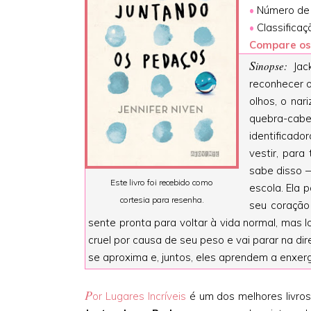
•
Número de 
•
Classificaç
Compare os
S
inopse:
Jac
reconhecer o
olhos, o na
quebra-cab
identificador
vestir, para
sabe disso —
Este livro foi recebido como
escola. Ela 
cortesia para resenha.
seu coração
sente pronta para voltar à vida normal, mas l
cruel por causa de seu peso e vai parar na di
se aproxima e, juntos, eles aprendem a enxer
P
or Lugares Incríveis
é um dos melhores livros 