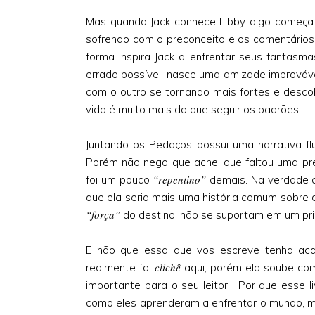
Mas quando Jack conhece Libby algo começa a
sofrendo com o preconceito e os comentários 
forma inspira Jack a enfrentar seus fantas
errado possível, nasce uma amizade improváv
com o outro se tornando mais fortes e descob
vida é muito mais do que seguir os padrões.
Juntando os Pedaços possui uma narrativa f
Porém não nego que achei que faltou uma pre
“repentino”
foi um pouco
demais. Na verdade a 
que ela seria mais uma história comum sobre
“força”
do destino, não se suportam em um pr
E não que essa que vos escreve tenha a
clichê
realmente foi
aqui, porém ela soube co
importante para o seu leitor. Por que esse l
como eles aprenderam a enfrentar o mundo, 