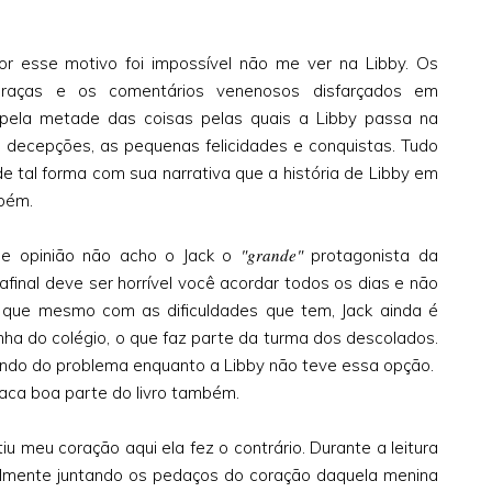
or esse motivo foi impossível não me ver na Libby. Os
graças e os comentários venenosos disfarçados em
pela metade das coisas pelas quais a Libby passa na
 as decepções, as pequenas felicidades e conquistas. Tudo
de tal forma com sua narrativa que a história de Libby em
mbém.
"grande"
e opinião não acho o Jack o
protagonista da
afinal deve ser horrível você acordar todos os dias e não
 que mesmo com as dificuldades que tem, Jack ainda é
nha do colégio, o que faz parte da turma dos descolados.
gindo do problema enquanto a Libby não teve essa opção.
ca boa parte do livro também.
tiu meu coração aqui ela fez o contrário. Durante a leitura
ralmente juntando os pedaços do coração daquela menina