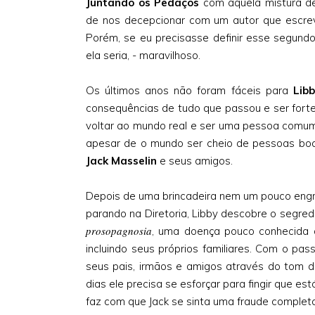
Juntando os Pedaços
com aquela mistura de
de nos decepcionar com um autor que escrev
Porém, se eu precisasse definir esse segundo
ela seria, - maravilhoso.
Os últimos anos não foram fáceis para
Lib
consequências de tudo que passou e ser forte o
voltar ao mundo real e ser uma pessoa comum,
apesar de o mundo ser cheio de pessoas bo
Jack Masselin
e seus amigos.
Depois de uma brincadeira nem um pouco eng
parando na Diretoria, Libby descobre o segre
prosopagnosia
, uma doença pouco conhecida 
incluindo seus próprios familiares. Com o pa
seus pais, irmãos e amigos através do tom de
dias ele precisa se esforçar para fingir que 
faz com que Jack se sinta uma fraude completa