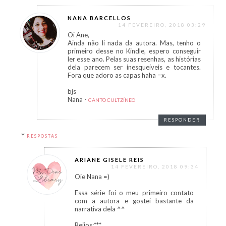
NANA BARCELLOS
14 FEVEREIRO, 2018 03:29
Oi Ane,
Ainda não li nada da autora. Mas, tenho o
primeiro desse no Kindle, espero conseguir
ler esse ano. Pelas suas resenhas, as histórias
dela parecem ser inesqueíveis e tocantes.
Fora que adoro as capas haha =x.
bjs
Nana -
CANTO CULTZÍNEO
RESPONDER
RESPOSTAS
ARIANE GISELE REIS
14 FEVEREIRO, 2018 09:34
Oie Nana =)
Essa série foi o meu primeiro contato
com a autora e gostei bastante da
narrativa dela ^^
Beijos;***