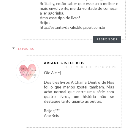
Brittainy, então saber que esse será melhor e
mais envolvente, me dá vontade de começar
a ler agorinha.
Amo esse tipo de livro!
Beijos
http://estante-da-ale.blogspot.com.br
RESPONDER
RESPOSTAS
ARIANE GISELE REIS
13 FEVEREIRO, 2018 21:28
Oie Ale =)
Dos três livros A Chama Dentro de Nós
foi o que menos gostei também. Mas
acho normal que entre uma série com
quatro livros, um história não se
destaque tanto quanto as outras.
Beijos;***
Ane Reis