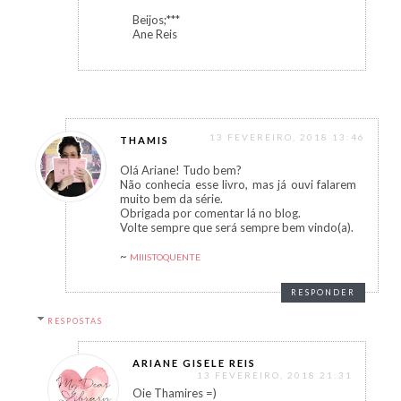
Beijos;***
Ane Reis
13 FEVEREIRO, 2018 13:46
THAMIS
Olá Ariane! Tudo bem?
Não conhecia esse livro, mas já ouvi falarem
muito bem da série.
Obrigada por comentar lá no blog.
Volte sempre que será sempre bem vindo(a).
~
MIIISTOQUENTE
RESPONDER
RESPOSTAS
ARIANE GISELE REIS
13 FEVEREIRO, 2018 21:31
Oie Thamires =)