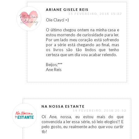
ARIANE GISELE REIS
15 FEVEREIRO, 2018 15:37
Oie Clayci =)
O último chegou ontem na minha casa e
estou morrendo de curiosidade para ler.
Por um lado meu coração está sofrendo
por a série está chegando ao final, mas
os livros são tão lindos que tenho
certeza que um dia vou acabar relendo.
Beijos;***
Ane Reis
NA NOSSA ESTANTE
14 FEVEREIRO, 2018 20:52
Oi Ane, nossa, eu estou mais do que
convencida a ler essa série, só leio elogios!! E
pelo gosto, eu realmente acho que vou curtir
tb!