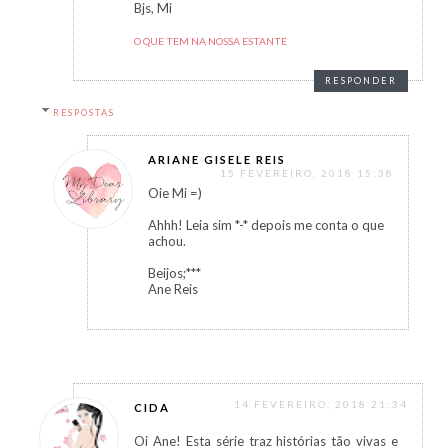
Bjs, Mi
O QUE TEM NA NOSSA ESTANTE
RESPONDER
RESPOSTAS
ARIANE GISELE REIS
15 FEVEREIRO, 2018 15:38
Oie Mi =)
Ahhh! Leia sim *-* depois me conta o que
achou.
Beijos;***
Ane Reis
14 FEVEREIRO, 2018 21:34
CIDA
Oi Ane! Esta série traz histórias tão vivas e