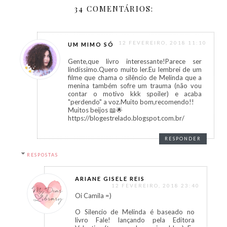
34 COMENTÁRIOS:
12 FEVEREIRO, 2018 11:10
UM MIMO SÓ
Gente,que livro interessante!Parece ser
lindíssimo.Quero muito ler.Eu lembrei de um
filme que chama o silêncio de Melinda que a
menina também sofre um trauma (não vou
contar o motivo kkk spoiler) e acaba
"perdendo" a voz.Muito bom,recomendo!!
Muitos beijos 📖🌟
https://blogestrelado.blogspot.com.br/
RESPONDER
RESPOSTAS
ARIANE GISELE REIS
12 FEVEREIRO, 2018 23:40
Oi Camila =)
O Silencio de Melinda é baseado no
livro Fale! lançando pela Editora