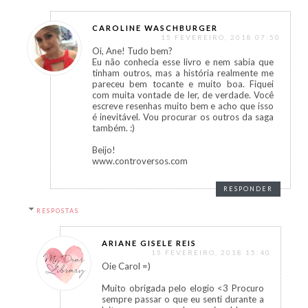
CAROLINE WASCHBURGER
15 FEVEREIRO, 2018 07:50
Oi, Ane! Tudo bem?
Eu não conhecia esse livro e nem sabia que
tinham outros, mas a história realmente me
pareceu bem tocante e muito boa. Fiquei
com muita vontade de ler, de verdade. Você
escreve resenhas muito bem e acho que isso
é inevitável. Vou procurar os outros da saga
também. :)
Beijo!
www.controversos.com
RESPONDER
RESPOSTAS
ARIANE GISELE REIS
15 FEVEREIRO, 2018 15:40
Oie Carol =)
Muito obrigada pelo elogio <3 Procuro
sempre passar o que eu senti durante a