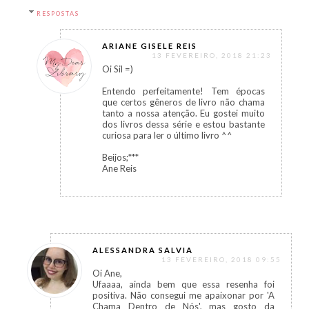
RESPOSTAS
ARIANE GISELE REIS
13 FEVEREIRO, 2018 21:23
Oi Sil =)
Entendo perfeitamente! Tem épocas
que certos gêneros de livro não chama
tanto a nossa atenção. Eu gostei muito
dos livros dessa série e estou bastante
curiosa para ler o último livro ^^
Beijos;***
Ane Reis
ALESSANDRA SALVIA
13 FEVEREIRO, 2018 09:55
Oi Ane,
Ufaaaa, ainda bem que essa resenha foi
positiva. Não consegui me apaixonar por 'A
Chama Dentro de Nós', mas gosto da