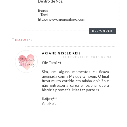
Dentro de Nós.
Beijos
- Tami
http://www.meuepilogo.com
RESPONDER
RESPOSTAS
ARIANE GISELE REIS
14 FEVEREIRO, 2018 09:34
Oie Tami =)
Sim, em alguns momentos eu ficava
agoniada com a Maggie também. O final
ficou muito corrido em minha opinião e
não entregou a carga emocional que a
história prometia. Mas faz parte rs...
Beijos;***
Ane Reis