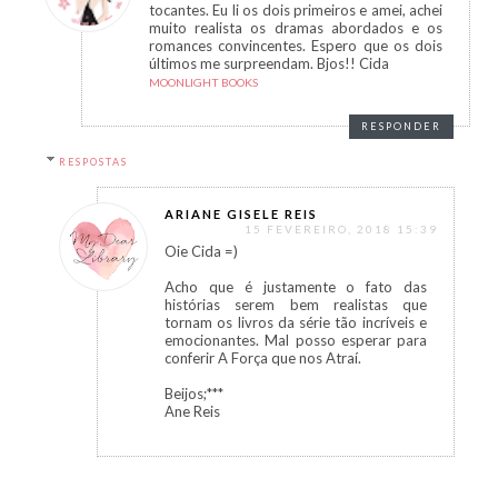
tocantes. Eu li os dois primeiros e amei, achei
muito realista os dramas abordados e os
romances convincentes. Espero que os dois
últimos me surpreendam. Bjos!! Cida
MOONLIGHT BOOKS
RESPONDER
RESPOSTAS
ARIANE GISELE REIS
15 FEVEREIRO, 2018 15:39
Oie Cida =)
Acho que é justamente o fato das
histórias serem bem realistas que
tornam os livros da série tão incríveis e
emocionantes. Mal posso esperar para
conferir A Força que nos Atraí.
Beijos;***
Ane Reis