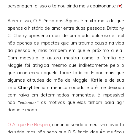
personagem e isso o tornou ainda mais apaixonante (
♥
).
Além disso, O Silêncio das Águas é muito mais do que
apenas a história de amor entre duas pessoas. Brittainy
C. Cherry apresenta aqui de um modo doloroso e real
não apenas os impactos que um trauma causa na vida
da pessoa e, mas também em que é próximo a ela.
Com maestria a autora mostra como a família de
Maggie foi atingida mesmo que indiretamente pelo o
que aconteceu naquela tarde fatídica. E por mais que
algumas atitudes da mãe de Maggie,
Katie
e de sua
irmã
Cheryl
tenham me incomodado e até me deixado
com raiva em determinados momentos, é impossível
“entender”
não
os motivos que elas tinham para agir
daquele modo.
O Ar que Ele Respira
, continua sendo o meu livro favorito
da série, mas não nego que O Silêncio das Águas ficou