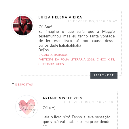
LUIZA HELENA VIEIRA
13 FEVEREIRO, 2018 10:42
Oi, Ane!
Eu imagino o que seria que a Maggie
testemunhou, mas eu tenho tanta vontade
de ler esse livro só por causa dessa
curiosidade hahahahhaha
Beijos
BALAIO DE BABADOS
PARTICIPE DA FOLIA LITERÁRIA 2018: CINCO KITS,
CINCO SORTUDOS.
RESPONDER
RESPOSTAS
ARIANE GISELE REIS
13 FEVEREIRO, 2018 21:30
Oi Lu =)
Leia o livro sim! Tenho a leve sensação
que você vai acabar se surpreendendo
^^