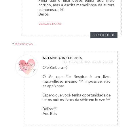
Pena que o final desse tenha sido meio
corrido, mas a escrita maravilhosa da autora
compensa, né?
Beijos
VERSOS E NOTAS
RESPONDER
RESPOSTAS
ARIANE GISELE REIS
13 FEVEREIRO, 2018 21:33
Oie Bárbara =)
O Ar que Ele Respira é um livro
maravilhoso mesmo *-* Impossível não
se apaixonar.
Espero que você tenha oportunidade de
ler os outros livros da série em breve ^^
Beijos;***
Ane Reis