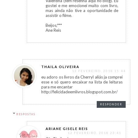
Valentina (tem resenha aqui no blog). Eu
gostei e me emocionei muito com livro,
mas ainda não tive a oportunidade de
assistir o filme.
Beijos;***
Ane Reis
THAILA OLIVEIRA
12 FEVEREIRO, 2018 15:44
eu adoro os livros da Cherryl aliás ja comprei
esse e só quero encaixar na lista de leituras
para me encantar
http://felicidadeemlivros.blogspot.com.br/
RESPONDER
RESPOSTAS
ARIANE GISELE REIS
12 FEVEREIRO, 2018 23:41