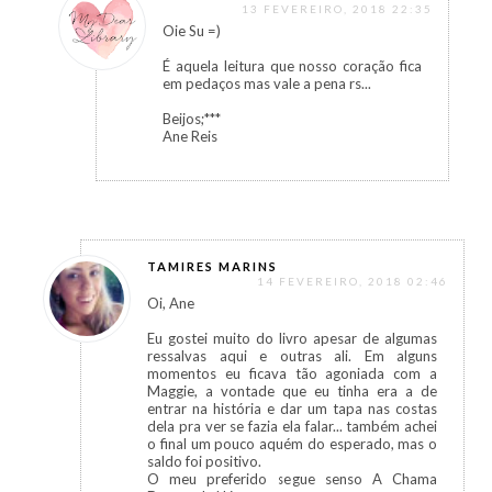
13 FEVEREIRO, 2018 22:35
Oie Su =)
É aquela leitura que nosso coração fica
em pedaços mas vale a pena rs...
Beijos;***
Ane Reis
TAMIRES MARINS
14 FEVEREIRO, 2018 02:46
Oi, Ane
Eu gostei muito do livro apesar de algumas
ressalvas aqui e outras ali. Em alguns
momentos eu ficava tão agoniada com a
Maggie, a vontade que eu tinha era a de
entrar na história e dar um tapa nas costas
dela pra ver se fazia ela falar... também achei
o final um pouco aquém do esperado, mas o
saldo foi positivo.
O meu preferido segue senso A Chama