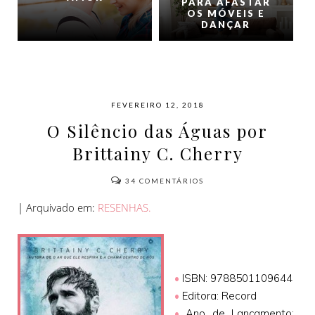
PARA AFASTAR
OS MÓVEIS E
DANÇAR
FEVEREIRO 12, 2018
O Silêncio das Águas por
Brittainy C. Cherry
34
COMENTÁRIOS
| Arquivado em:
RESENHAS.
•
ISBN: 9788501109644
•
Editora: Record
•
Ano de Lançamento: