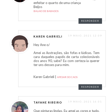
enfeitar o quarto de uma criança
Beijos
BALAIO DE BABADOS
RESPONDER
19 MAIO, 2021 12:09
KAREN GABRIELI
Hey Ane o/
Amei as ilustrações, são fofas e lúdicas. Tem
cara daqueles papéis de carta colecionáveis
dos anos 90, sabe? Eu com certeza ia querer
ter uns desses para mim.
Karen Gabrieli |
APESAR DO CAOS
RESPONDER
19 MAIO, 2021 16:01
TAYANE RIBEIRO
Que pinturas lindas. Eu amei as cores e tudo,