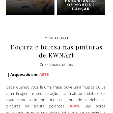
PARA AFASTAR
OS MÓVEIS E
DANÇAR
MAIO 16, 2021
Doçura e beleza nas pinturas
de KWNArt
14
COMENTÁRIOS
| Arquivado em:
ARTE
Sabe quando você lê uma frase, ouve uma música ou vê
uma imagem e seu coração fica mais quentinho? Foi
exatamente assim que me senti, quando vi delicadas
pinturas da artista polonesa,
KWN
. São obras
encantadoras e de uma beleza única que nos remetem, a