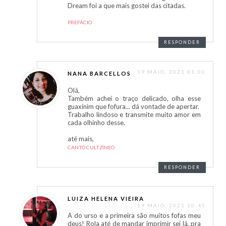
Dream foi a que mais gostei das citadas.
PREFÁCIO
RESPONDER
19 MAIO, 2021 01:00
NANA BARCELLOS
Olá,
Também achei o traço delicado, olha esse
guaxinim que fofura... dá vontade de apertar.
Trabalho lindoso e transmite muito amor em
cada olhinho desse.
até mais,
CANTO CULTZÍNEO
RESPONDER
LUIZA HELENA VIEIRA
19 MAIO, 2021 10:45
A do urso e a primeira são muitos fofas meu
deus! Rola até de mandar imprimir sei lá, pra