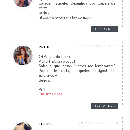
parecem aqueles desenhos dos papeis de
carta.
beijos
https://www.dearlytay.com.br/
RESPONDER
19 MAIO, 2021 22:07
PRIIH
Oi Ane, tudo bem?
Achei linda a seleção!
Sabe o que essas ilustras me lembraram?
Papel de carta, daqueles antigos! Eu
adorava. ♥
Beijos,
Priih
INFINITAS VIDAS
RESPONDER
20 MAIO, 2021 10:18
FELIPE