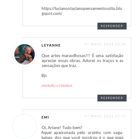
https://lucianootacianopensamentosolto.blo
gspot.com/
RESPONDER
17 MAIO, 2021 13:30
LEYANNE
Que artes maravilhosas!!! É uma satisfação
apreciar essas obras. Adorei os traços e as
sensações que traz.
Bjs
IMERSÃO LITERÁRIA
RESPONDER
17 MAIO, 2021 17:37
EMI
Oi, Ariane! Tudo bem?
fiquei apaixonada pelo ursinho com vaga-
lumes, dos que você mostrou é o que mais