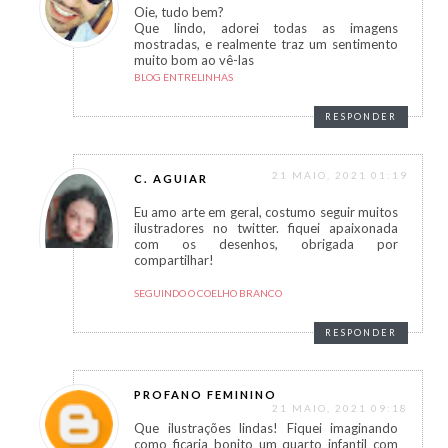
Oie, tudo bem?
Que lindo, adorei todas as imagens
mostradas, e realmente traz um sentimento
muito bom ao vê-las
BLOG ENTRELINHAS
RESPONDER
21 MAIO, 2021 01:19
C. AGUIAR
Eu amo arte em geral, costumo seguir muitos
ilustradores no twitter. fiquei apaixonada
com os desenhos, obrigada por
compartilhar!
SEGUINDO O COELHO BRANCO
RESPONDER
PROFANO FEMININO
21 MAIO, 2021 09:18
Que ilustrações lindas! Fiquei imaginando
como ficaria bonito um quarto infantil com