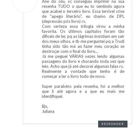
Ane do céu, vc conseguiu imprimir na sua
resenha TUDO o que eu to sentindo agora
que acabei o terceiro livro. Essa terrível crise
de "apego literário", eu chamo de DPL
(depressão pós livro) rs.
Com certeza essa trilogia virou a minha
favorita. Os últimos capítulos foram tão
dificeis de ler, pq as lágrimas insistiam em sair
dos meus olhos, e tb me perguntei pq a Trudi
tinha sido tão má ao fazer meu coração se
destroçar com o final do livro...
Já me peguei VÁRIAS vezes lendo algumas
passagens do livro e chorando toda vez que
leio. Acho que já até decorei algumas falas rs.
Realmente a vontade que tenho é de
começar a ler o livro todo de novo.
Super parabéns pela resenha, foi a melhor
que li até agora e a que eu mais me
identifiquei.
Bjs,
Juliana
RESPONDER