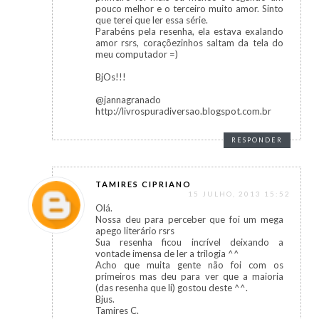
pouco melhor e o terceiro muito amor. Sinto
que terei que ler essa série.
Parabéns pela resenha, ela estava exalando
amor rsrs, coraçõezinhos saltam da tela do
meu computador =)
BjOs!!!
@jannagranado
http://livrospuradiversao.blogspot.com.br
RESPONDER
TAMIRES CIPRIANO
15 JULHO, 2013 15:52
Olá.
Nossa deu para perceber que foi um mega
apego literário rsrs
Sua resenha ficou incrível deixando a
vontade imensa de ler a trilogia ^^
Acho que muita gente não foi com os
primeiros mas deu para ver que a maioria
(das resenha que li) gostou deste ^^.
Bjus.
Tamires C.