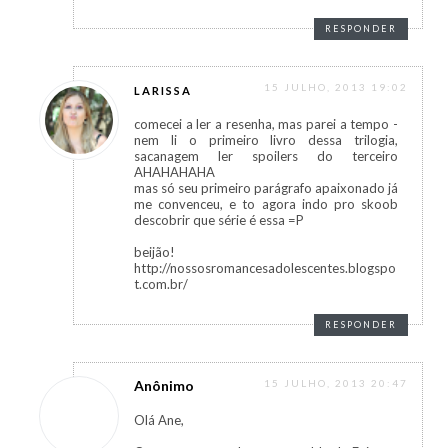
RESPONDER
15 JULHO, 2013 19:02
LARISSA
comecei a ler a resenha, mas parei a tempo -
nem li o primeiro livro dessa trilogia,
sacanagem ler spoilers do terceiro
AHAHAHAHA
mas só seu primeiro parágrafo apaixonado já
me convenceu, e to agora indo pro skoob
descobrir que série é essa =P
beijão!
http://nossosromancesadolescentes.blogspo
t.com.br/
RESPONDER
Anônimo
15 JULHO, 2013 20:47
Olá Ane,