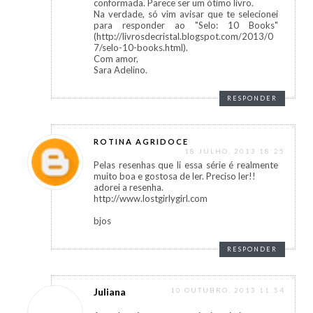
conformada. Parece ser um ótimo livro.
Na verdade, só vim avisar que te selecionei
para responder ao "Selo: 10 Books"
(http://livrosdecristal.blogspot.com/2013/0
7/selo-10-books.html).
Com amor,
Sara Adelino.
RESPONDER
ROTINA AGRIDOCE
18 JULHO, 2013 18:25
Pelas resenhas que li essa série é realmente
muito boa e gostosa de ler. Preciso ler!!
adorei a resenha.
http://www.lostgirlygirl.com
bjos
RESPONDER
Juliana
10 OUTUBRO, 2013 11:54