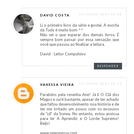
14 JULHO, 2013 20:18
DAVID COSTA
Li o primeiro livro da série e gostei. A escrita
da Tudy é muito bom ^^
Não sei o que esperar dos demais livros. É
sempre bom passar por essa sensação que
você que passou ao finalizar a leitura.
David - Leitor Compulsivo
RESPONDER
14 JULHO, 2013 20:33
VANESSA VIEIRA
Parabéns pela resenha Ane! Já li O Clã dos
Magos e curti bastante, apesar de ter achado
que faltou desenvolvimento noa história e de
ter me irritado um pouco com os excessos
de "cê" da Sonea. No entanto, estou ansiosa
para ler A Aprendiz e O Lorde Supremo!
Beijo!
www.newsnessa.com