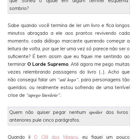
que Sonea o ajude em algum terrível esquema
sombrio?
Sabe quando você termina de ler um livro e fica longos
minutos abraçada a ele aos prantos revivendo cada
momento, cada diálogo marcante querendo começar a
leitura de volta, por que ler uma vez só parece não ser o
suficiente? É bem assim que eu fiquei me sentindo ao
terminar
O Lorde Supremo
. Até agora me pego muitas
vezes relembrando passagens do livro (...). Acho que
“até logo”
não consegui falar um
, para personagens tão
queridos, ou realmente estou sofrendo de uma terrível
“apego literário”.
crise de
spoiler
Quem não quiser pegar nenhum
dos livros
anteriores pule cinco parágrafos.
Quando li
O Clã dos Magos
, eu fiquei um pouco