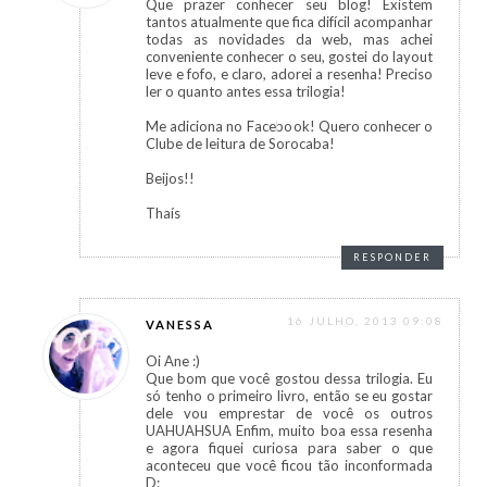
Que prazer conhecer seu blog! Existem
tantos atualmente que fica difícil acompanhar
todas as novidades da web, mas achei
conveniente conhecer o seu, gostei do layout
leve e fofo, e claro, adorei a resenha! Preciso
ler o quanto antes essa trilogia!
Me adiciona no Facebook! Quero conhecer o
Clube de leitura de Sorocaba!
Beijos!!
Thaís
RESPONDER
16 JULHO, 2013 09:08
VANESSA
Oi Ane :)
Que bom que você gostou dessa trilogia. Eu
só tenho o primeiro livro, então se eu gostar
dele vou emprestar de você os outros
UAHUAHSUA Enfim, muito boa essa resenha
e agora fiquei curiosa para saber o que
aconteceu que você ficou tão inconformada
D: