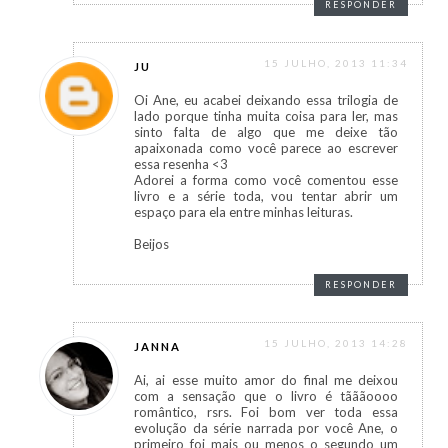
RESPONDER
15 JULHO, 2013 11:34
JU
Oi Ane, eu acabei deixando essa trilogia de
lado porque tinha muita coisa para ler, mas
sinto falta de algo que me deixe tão
apaixonada como você parece ao escrever
essa resenha <3
Adorei a forma como você comentou esse
livro e a série toda, vou tentar abrir um
espaço para ela entre minhas leituras.
Beijos
RESPONDER
15 JULHO, 2013 14:28
JANNA
Ai, ai esse muito amor do final me deixou
com a sensação que o livro é tãããoooo
romântico, rsrs. Foi bom ver toda essa
evolução da série narrada por você Ane, o
primeiro foi mais ou menos o segundo um