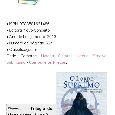
•
ISBN: 9788581631486
•
Editora: Novo Conceito
•
Ano de Lançamento: 2013
•
Número de páginas: 624
•
Classificação:
♥
Onde Comprar:
Livraria Cultura
,
Livraria Saraiva
,
Submarino
-
Compare os Preços
.
Sinopse:
Trilogia do
Mago Negro - Livro 3.