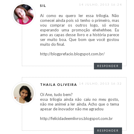
14 JULHO, 2013 16:24
SIL
Ai como eu quero ler essa trilogia. Não
comecei ainda pois só tenho o primeiro, mas
vou comprar os outros logo, só estou
esperando uma promoção ehehehhee. Eu
amo as capas desse livro e a história parece
ser muito boa. Que bom que você gostou
muito do final.
http://blogprefacio.blogspot.com.br/
RESPONDER
14 JULHO, 2013 16:32
THAILA OLIVEIRA
Oi Ane, tudo bem?
essa trilogia ainda não caiu no meu gosto,
não me animei a ler ainda. Acho que o tema
apesar de inovador não me agradou
http://felicidadeemlivros.blogspot.com.br
RESPONDER