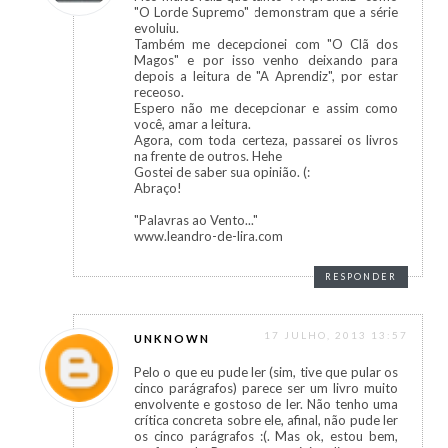
"O Lorde Supremo" demonstram que a série
evoluiu.
Também me decepcionei com "O Clã dos
Magos" e por isso venho deixando para
depois a leitura de "A Aprendiz", por estar
receoso.
Espero não me decepcionar e assim como
você, amar a leitura.
Agora, com toda certeza, passarei os livros
na frente de outros. Hehe
Gostei de saber sua opinião. (:
Abraço!
"Palavras ao Vento..."
www.leandro-de-lira.com
RESPONDER
17 JULHO, 2013 13:57
UNKNOWN
Pelo o que eu pude ler (sim, tive que pular os
cinco parágrafos) parece ser um livro muito
envolvente e gostoso de ler. Não tenho uma
crítica concreta sobre ele, afinal, não pude ler
os cinco parágrafos :(. Mas ok, estou bem,