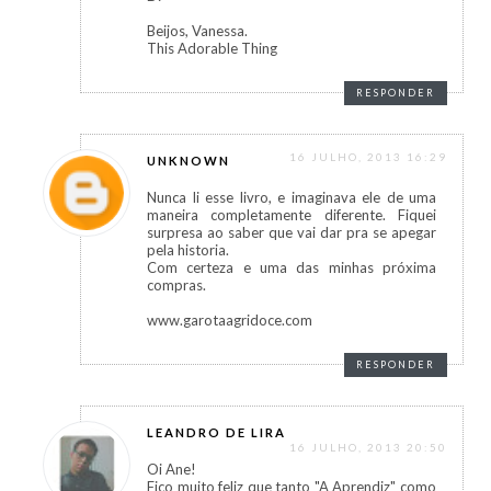
Beijos, Vanessa.
This Adorable Thing
RESPONDER
16 JULHO, 2013 16:29
UNKNOWN
Nunca li esse livro, e imaginava ele de uma
maneira completamente diferente. Fiquei
surpresa ao saber que vai dar pra se apegar
pela historia.
Com certeza e uma das minhas próxima
compras.
www.garotaagridoce.com
RESPONDER
LEANDRO DE LIRA
16 JULHO, 2013 20:50
Oi Ane!
Fico muito feliz que tanto "A Aprendiz" como