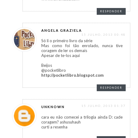
RESPONDER
ANGELA GRAZIELA
15 JULHO, 2013 00:48
Só li o primeiro livro da série
Mas como foi tão enrolado, nunca tive
coragem de ler os demais
Apesar de te-los aqui
Beijos
@pocketlibro
http://pocketlibro.blogspot.com
RESPONDER
15 JULHO, 2013 01:37
UNKNOWN
cara eu não comecei a trilogia ainda D: cade
coragem? ashusuhauh
curti a resenha