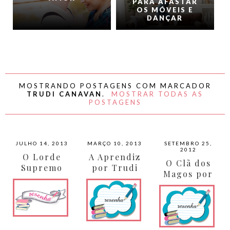
PARA AFASTAR
OS MÓVEIS E
DANÇAR
MOSTRANDO POSTAGENS COM MARCADOR
TRUDI CANAVAN
.
MOSTRAR TODAS AS
POSTAGENS
JULHO 14, 2013
MARÇO 10, 2013
SETEMBRO 25,
2012
O Lorde
A Aprendiz
O Clã dos
Supremo
por Trudi
Magos por
por Trudi
Canavan
Trudi
Canavan
Canavan