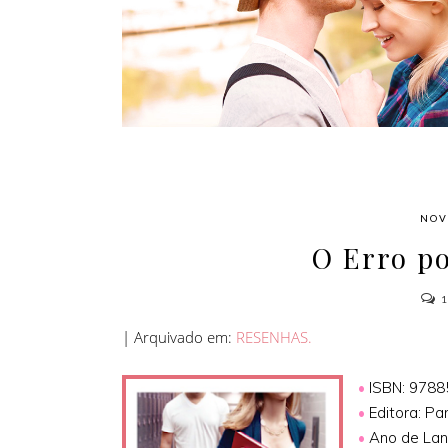
AMOR
NOV
O Erro p
| Arquivado em:
RESENHAS.
•
ISBN: 978
•
Editora: Par
•
Ano de Lan