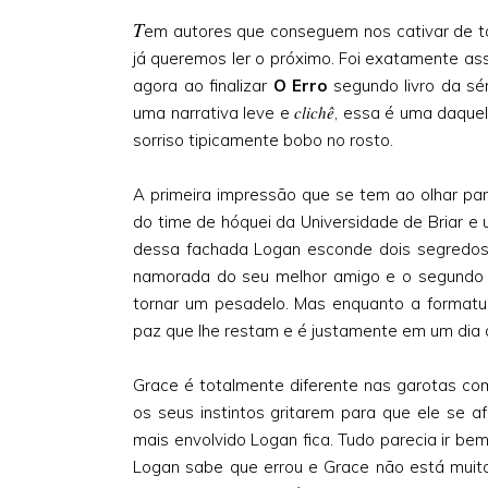
T
em autores que conseguem nos cativar de t
já queremos ler o próximo. Foi exatamente ass
agora ao finalizar
O Erro
segundo livro da sé
clichê
uma narrativa leve e
, essa é uma daquel
sorriso tipicamente bobo no rosto.
A primeira impressão que se tem ao olhar pa
do time de hóquei da Universidade de Briar e
dessa fachada Logan esconde dois segredos t
namorada do seu melhor amigo e o segundo 
tornar um pesadelo. Mas enquanto a formatur
paz que lhe restam e é justamente em um dia
Grace é totalmente diferente nas garotas co
os seus instintos gritarem para que ele se a
mais envolvido Logan fica. Tudo parecia ir bem
Logan sabe que errou e Grace não está muito