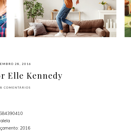
#NAPLAYLIST - PARA AFASTAR OS
MÓVEIS E DANÇAR
EMBRO 28, 2016
or Elle Kennedy
18
COMENTÁRIOS
8584390410
alela
çamento: 2016