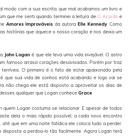
al modo com a sua escrita, que mal acabamos um livro e
im que me senti quando terminei a leitura de
O Acordo
e
rie
Amores Improváveis
da autora
Elle Kennedy
. Como
as histórias que aquece o nosso coração e nos deixa um
ra
John Logan
é que ele leva uma vida invejável. O astro
 um famoso arrasa corações desavisados. Porém por traz
erríveis. O primeiro é o fato de estar apaixonado pela
é que sua vida de sonhos está acabando e logo vai se
a não chega ele está disposto a aproveitar os dias de
 desses qualquer que Logan conhece
Grace
.
m quem Logan costuma se relacionar. E apesar de todos
faste dela o mais rápido possível, a cada novo encontro
, até que em uma noite fatídica ele coloca tudo a perder.
 disposta a perdoa-lo tão facilmente. Agora Logan terá