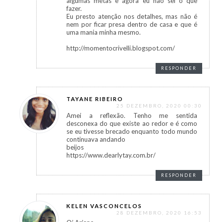
algumas metas e agora eu não sei o que
fazer.
Eu presto atenção nos detalhes, mas não é
nem por ficar presa dentro de casa e que é
uma mania minha mesmo.
http://momentocrivelli.blogspot.com/
RESPONDER
TAYANE RIBEIRO
25 DEZEMBRO, 2020 00:30
Amei a reflexão. Tenho me sentida
desconexa do que existe ao redor e é como
se eu tivesse brecado enquanto todo mundo
continuava andando
beijos
https://www.dearlytay.com.br/
RESPONDER
KELEN VASCONCELOS
28 DEZEMBRO, 2020 16:53