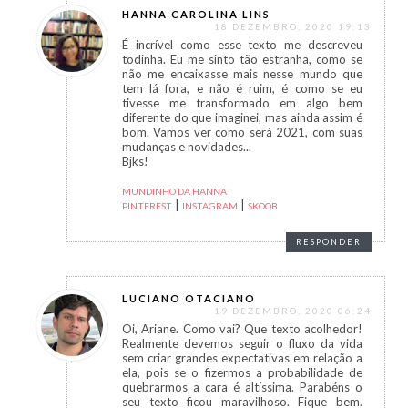
HANNA CAROLINA LINS
18 DEZEMBRO, 2020 19:13
É incrível como esse texto me descreveu
todinha. Eu me sinto tão estranha, como se
não me encaixasse mais nesse mundo que
tem lá fora, e não é ruim, é como se eu
tivesse me transformado em algo bem
diferente do que imaginei, mas ainda assim é
bom. Vamos ver como será 2021, com suas
mudanças e novidades...
Bjks!
MUNDINHO DA HANNA
|
|
PINTEREST
INSTAGRAM
SKOOB
RESPONDER
LUCIANO OTACIANO
19 DEZEMBRO, 2020 06:24
Oi, Ariane. Como vai? Que texto acolhedor!
Realmente devemos seguir o fluxo da vida
sem criar grandes expectativas em relação a
ela, pois se o fizermos a probabilidade de
quebrarmos a cara é altíssima. Parabéns o
seu texto ficou maravilhoso. Fique bem.