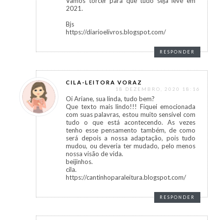
Vamos torcer para que tudo seja leve em
2021.
Bjs
https://diarioelivros.blogspot.com/
RESPONDER
CILA-LEITORA VORAZ
18 DEZEMBRO, 2020 18:16
Oi Ariane, sua linda, tudo bem?
Que texto mais lindo!!! Fiquei emocionada
com suas palavras, estou muito sensível com
tudo o que está acontecendo. As vezes
tenho esse pensamento também, de como
será depois a nossa adaptação, pois tudo
mudou, ou deveria ter mudado, pelo menos
nossa visão de vida.
beijinhos.
cila.
https://cantinhoparaleitura.blogspot.com/
RESPONDER