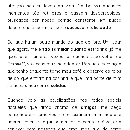
atenção nas sutilezas da vida. Na beleza daqueles
momentos tão rotineiros e passam despercebidos,
ofuscados por nossa corrida constante em busca
daquilo que esperamos ser o
sucesso
e
felicidade
.
Sei que há um outro mundo do lado de fora. Um lugar
que agora, me é
tão familiar quanto estranho
. Já me
questionei inúmeras vezes se quando tudo voltar ao
“normal”
, vou conseguir me adaptar. Porque a sensação
que tenho enquanto tomo meu café e observo os raios
de sol que entram na cozinha, é que uma parte de mim
se acostumou com a
solidão
.
Quando vejo as atualizações nas redes sociais
daqueles que ainda chamo de
amigos
, me pego
pensando em como vou me encaixar em um mundo que
aparentemente seguiu sem mim. Em como será voltar a
conviver com pessoas que amo, mas que de certo