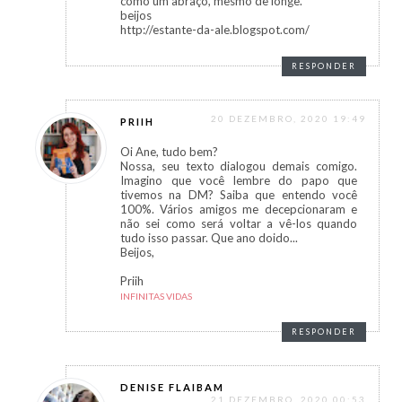
como um abraço, mesmo de longe.
beijos
http://estante-da-ale.blogspot.com/
RESPONDER
20 DEZEMBRO, 2020 19:49
PRIIH
Oi Ane, tudo bem?
Nossa, seu texto dialogou demais comigo.
Imagino que você lembre do papo que
tivemos na DM? Saiba que entendo você
100%. Vários amigos me decepcionaram e
não sei como será voltar a vê-los quando
tudo isso passar. Que ano doido...
Beijos,
Priih
INFINITAS VIDAS
RESPONDER
DENISE FLAIBAM
21 DEZEMBRO, 2020 00:53