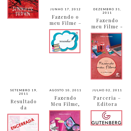
JUNHO 17, 2012
DEZEMBRO 31,
2011
Fazendo o
Fazendo
meu Filme –
meu Filme -
O Roteiro
Fani na
Inesperado
Terra da
de Fani por
Rainha por
Paula
Paula
Pimenta
Pimenta
SETEMBRO 19,
AGOSTO 10, 2011
JULHO 02, 2011
2011
Fazendo
Parceria –
Resultado
Meu Filme,
Editora
da
a Estreia de
Gutenberg
Promoção –
Fani por
Fazendo
Paula
meu Filme
Pimenta