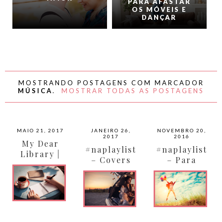
PARA AFASTAR
OS MÓVEIS E
DANÇAR
MOSTRANDO POSTAGENS COM MARCADOR
MÚSICA
.
MOSTRAR TODAS AS POSTAGENS
MAIO 21, 2017
JANEIRO 26,
NOVEMBRO 20,
2017
2016
My Dear
#naplaylist
#naplaylist
Library |
– Covers
– Para
Ano 07
Animar seu
Dia