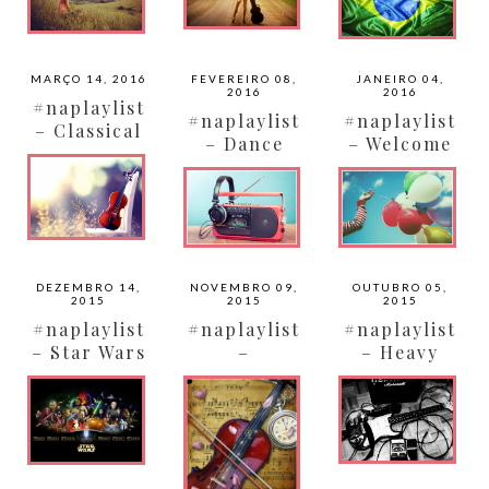
MARÇO 14, 2016
FEVEREIRO 08,
JANEIRO 04,
2016
2016
#naplaylist
#naplaylist
#naplaylist
– Classical
– Dance
– Welcome
Crossover
90’s
2016!
DEZEMBRO 14,
NOVEMBRO 09,
OUTUBRO 05,
2015
2015
2015
#naplaylist
#naplaylist
#naplaylist
– Star Wars
–
– Heavy
Soundtrack
Metal