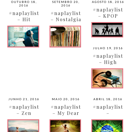
OUTUBRO 18,
SETEMBRO 20,
AGOSTO 18, 2016
2016
2016
#naplaylist
#naplaylist
#naplaylist
– KPOP
– Hit
– Nostalgia
Party Hits
Parede
80’s
JULHO 19, 2016
#naplaylist
– High
School
JUNHO 21, 2016
MAIO 20, 2016
ABRIL 18, 2016
#naplaylist
#naplaylist
#naplaylist
– Zen
– My Dear
–
Library | 06
Descobrime
Anos
nto do
Brasil 2016