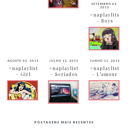
SETEMBRO 03,
2015
#naplaylits
– Boys
Bands
AGOSTO 03, 2015
JULHO 12, 2015
JUNHO 11, 2015
#naplaylist
#naplaylist
#naplaylist
– Girl
– Seriados
– L’amour
Power
POSTAGENS MAIS RECENTES