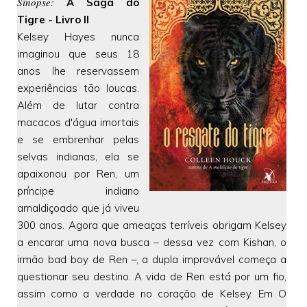
Sinopse:
A Saga do
Tigre - Livro II
Kelsey Hayes nunca
imaginou que seus 18
anos lhe reservassem
experiências tão loucas.
Além de lutar contra
macacos d'água imortais
e se embrenhar pelas
selvas indianas, ela se
apaixonou por Ren, um
príncipe indiano
amaldiçoado que já viveu
300 anos. Agora que ameaças terríveis obrigam Kelsey
a encarar uma nova busca – dessa vez com Kishan, o
irmão bad boy de Ren –, a dupla improvável começa a
questionar seu destino. A vida de Ren está por um fio,
assim como a verdade no coração de Kelsey. Em O