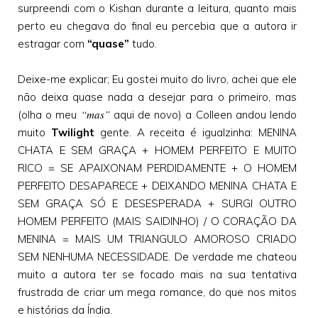
surpreendi com o Kishan durante a leitura, quanto mais
perto eu chegava do final eu percebia que a autora ir
estragar com
“quase”
tudo.
Deixe-me explicar; Eu gostei muito do livro, achei que ele
não deixa quase nada a desejar para o primeiro, mas
“mas”
(olha o meu
aqui de novo) a Colleen andou lendo
muito
Twilight
gente. A receita é igualzinha: MENINA
CHATA E SEM GRAÇA + HOMEM PERFEITO E MUITO
RICO = SE APAIXONAM PERDIDAMENTE + O HOMEM
PERFEITO DESAPARECE + DEIXANDO MENINA CHATA E
SEM GRAÇA SÓ E DESESPERADA + SURGI OUTRO
HOMEM PERFEITO (MAIS SAIDINHO) / O CORAÇÃO DA
MENINA = MAIS UM TRIANGULO AMOROSO CRIADO
SEM NENHUMA NECESSIDADE. De verdade me chateou
muito a autora ter se focado mais na sua tentativa
frustrada de criar um mega romance, do que nos mitos
e histórias da Índia.