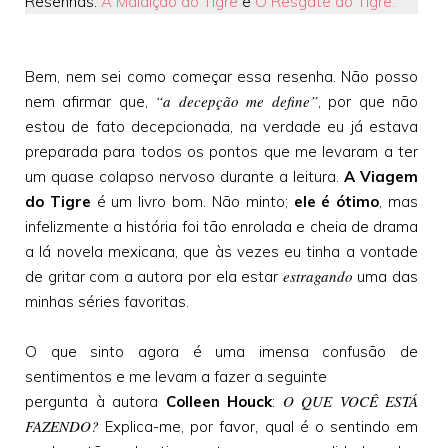
Resenhas:
A Maldição do Tigre
e
O Resgate do Tigre.
Bem, nem sei como começar essa resenha. Não posso
“a decepção me define”
nem afirmar que,
, por que não
estou de fato decepcionada, na verdade eu já estava
preparada para todos os pontos que me levaram a ter
um quase colapso nervoso durante a leitura.
A Viagem
do Tigre
é um livro bom. Não minto;
ele é ótimo
, mas
infelizmente a história foi tão enrolada e cheia de drama
a lá novela mexicana, que às vezes eu tinha a vontade
estragando
de gritar com a autora por ela estar
uma das
minhas séries favoritas.
O que sinto agora é uma imensa confusão de
sentimentos e me levam a fazer a seguinte
O QUE VOCÊ ESTÁ
pergunta à autora
Colleen Houck
:
FAZENDO?
Explica-me, por favor, qual é o sentindo em