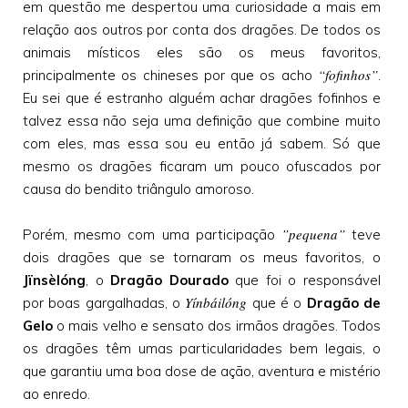
em questão me despertou uma curiosidade a mais em
relação aos outros por conta dos dragões. De todos os
animais místicos eles são os meus favoritos,
“fofinhos”
principalmente os chineses por que os acho
.
Eu sei que é estranho alguém achar dragões fofinhos e
talvez essa não seja uma definição que combine muito
com eles, mas essa sou eu então já sabem. Só que
mesmo os dragões ficaram um pouco ofuscados por
causa do bendito triângulo amoroso.
”pequena”
Porém, mesmo com uma participação
teve
dois dragões que se tornaram os meus favoritos, o
Jïnsèlóng
, o
Dragão Dourado
que foi o responsável
Yínbáilóng
por boas gargalhadas, o
que é o
Dragão de
Gelo
o mais velho e sensato dos irmãos dragões. Todos
os dragões têm umas particularidades bem legais, o
que garantiu uma boa dose de ação, aventura e mistério
ao enredo.