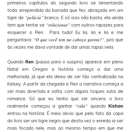
primeiros capítulos do segundo livro se lamentando
toda arrependida da burrada que fez, abraçada em um
“pelúcia”
tigre de
branco. E só isso não basta, ela ainda
“relacionar”
tem que tentar se
com outros rapazes para
esquecer o Ren. Para tudo! Eu lia, lia e lia e me
“O que você tem na cabeça garota?”
perguntava:
, juro que
às vezes me dava vontade de dar umas tapas nela.
Quando
Ren
(pausa para o suspiro) aparece em pleno
Natal em Oregon a história começa a dar uma
melhorada, já que ela deixa de ser tão centralizada na
Kelsey. A partir da chegada e Ren a narrativa começa a
ser mais divertida e solta, com alguns toques sutis de
romance. Só que eu tenho que ser sincera, o livro
“vida”
realmente começou a ganhar
quando
Kishan
entrou na história. É meio obvio que pelo fato da capa
do livro ser um tigre negro que desta vez o enredo ia ser
mais focado nele, mas ao mesmo tempo em que me