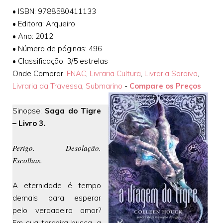
•
ISBN: 9788580411133
•
Editora: Arqueiro
•
Ano: 2012
•
Número de páginas: 496
•
Classificação: 3/5 estrelas
Onde Comprar:
FNAC
,
Livraria Cultura
,
Livraria Saraiva
,
Livraria da Travessa
,
Submarino
-
Compare os Preços
Sinopse:
Saga do Tigre
– Livro 3.
Perigo. Desolação.
Escolhas.
A eternidade é tempo
demais para esperar
pelo verdadeiro amor?
Em sua terceira busca, a