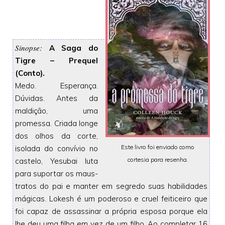
Sinopse:
A Saga do
Tigre – Prequel
(Conto).
Medo. Esperança.
Dúvidas. Antes da
maldição, uma
promessa. Criada longe
dos olhos da corte,
Este livro foi enviado como
isolada do convívio no
cortesia para resenha.
castelo, Yesubai luta
para suportar os maus-
tratos do pai e manter em segredo suas habilidades
mágicas. Lokesh é um poderoso e cruel feiticeiro que
foi capaz de assassinar a própria esposa porque ela
lhe deu uma filha em vez de um filho. Ao completar 16