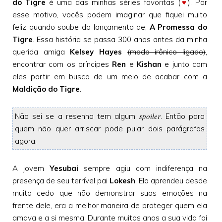
do Tigre
é uma das minhas séries favoritas (
♥
). Por
esse motivo, vocês podem imaginar que fiquei muito
feliz quando soube do lançamento de,
A Promessa do
Tigre
. Essa história se passa 300 anos antes da minha
querida amiga
Kelsey Hayes
(modo irônico ligado)
,
encontrar com os príncipes
Ren
e
Kishan
e junto com
eles partir em busca de um meio de acabar com a
Maldição do Tigre
.
spoiler
Não sei se a resenha tem algum
. Então para
quem não quer arriscar pode pular dois parágrafos
agora.
A jovem
Yesubai
sempre agiu com indiferença na
presença de seu terrível pai
Lokesh
. Ela aprendeu desde
muito cedo que não demonstrar suas emoções na
frente dele, era a melhor maneira de proteger quem ela
amava e a si mesma. Durante muitos anos a sua vida foi