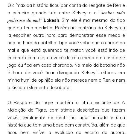
O clímax da história ficou por conta do resgate de Ren e
“senhor todo
a primeira grande luta entre Kelsey e o
poderoso do mal”
Lokesh
. Sim ele é mal mesmo, do tipo
que eu teria medinho. Porém ao contrário da Kelsey eu
ia escolher outra hora para demonstrar esse medo e
não na hora da batalha. Tipo você sabe que o cara é do
mal e que está querendo te matar, você está indo de
encontro com ele, ou você deixa o medo em casa e se
joga ou fica em casa chorando. No meio da batalha não
é hora de você ficar divagando Kelsey! Leitores em
minha humilde opinião ela não merece nem o Ren e nem
o Kishan. (Momento desabafo).
O Resgate do Tigre mantém o ritmo viciante de A
Maldição do Tigre, com ótimas descrições que fazem
você literalmente se sentir no lugar narrado e uma
história que tem uma base bem construída, além de que
ficou bem visível a evolução da escrita da autora.